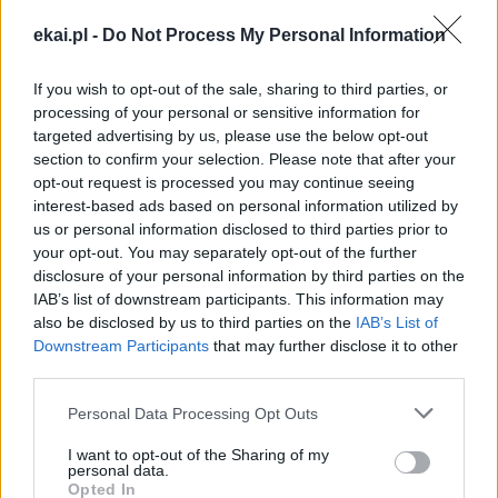
ekai.pl -
Do Not Process My Personal Information
BP MAREK SOLARCZYK
RADOM
RADOMSKA
Tagi:
RUCH „ŚWIATŁO-ŻYCIE"
If you wish to opt-out of the sale, sharing to third parties, or
processing of your personal or sensitive information for
targeted advertising by us, please use the below opt-out
section to confirm your selection. Please note that after your
opt-out request is processed you may continue seeing
Najnowsze
interest-based ads based on personal information utilized by
us or personal information disclosed to third parties prior to
your opt-out. You may separately opt-out of the further
09 sierpnia 2026 | 04:22
disclosure of your personal information by third parties on the
Kard. Timothy Radcliffe na odpuście u gdańskich dominikanów
IAB’s list of downstream participants. This information may
also be disclosed by us to third parties on the
IAB’s List of
08 sierpnia 2026 | 21:11
Downstream Participants
that may further disclose it to other
45 Kielecka Piesza Pielgrzymka na Jasną Górę
third parties.
08 sierpnia 2026 | 21:07
Personal Data Processing Opt Outs
Coca-Cola dyskryminuje Jezusa Króla?
I want to opt-out of the Sharing of my
personal data.
08 sierpnia 2026 | 20:19
Opted In