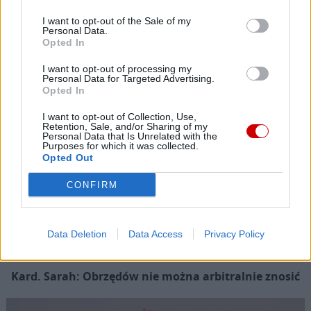
Siostra Wolfers: w czasach kryzysu radość ma siłę polityczną
I want to opt-out of the Sale of my
Popularne
Personal Data.
Opted In
I want to opt-out of processing my
Personal Data for Targeted Advertising.
Opted In
I want to opt-out of Collection, Use,
Retention, Sale, and/or Sharing of my
Personal Data that Is Unrelated with the
Purposes for which it was collected.
Opted Out
CONFIRM
Data Deletion
Data Access
Privacy Policy
Kard. Sarah: Obrzędów nie można arbitralnie znosić