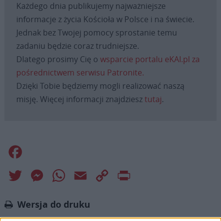
Każdego dnia publikujemy najważniejsze
informacje z życia Kościoła w Polsce i na świecie.
Jednak bez Twojej pomocy sprostanie temu
zadaniu będzie coraz trudniejsze.
Dlatego prosimy Cię o
wsparcie portalu eKAI.pl za
pośrednictwem serwisu Patronite.
Dzięki Tobie będziemy mogli realizować naszą
misję. Więcej informacji znajdziesz
tutaj
.
Facebook
Twitter
Messenger
WhatsApp
Email
Copy
Print
Link
Wersja do druku