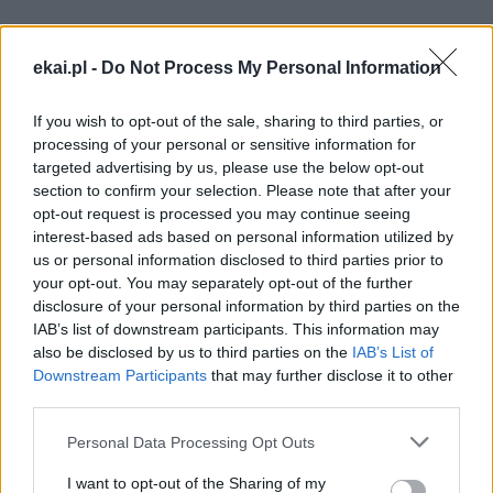
Link
Wersja do druku
ekai.pl -
Do Not Process My Personal Information
If you wish to opt-out of the sale, sharing to third parties, or
ŚW. STANISŁAW KOSTKA
Tagi:
processing of your personal or sensitive information for
targeted advertising by us, please use the below opt-out
section to confirm your selection. Please note that after your
opt-out request is processed you may continue seeing
interest-based ads based on personal information utilized by
Najnowsze
us or personal information disclosed to third parties prior to
your opt-out. You may separately opt-out of the further
disclosure of your personal information by third parties on the
08 sierpnia 2026 | 19:04
IAB’s list of downstream participants. This information may
SIGNIS 2026: komunikacja w służbie Ewangelii
also be disclosed by us to third parties on the
IAB’s List of
Downstream Participants
that may further disclose it to other
08 sierpnia 2026 | 18:23
third parties.
Papież: w św. Agacie kontemplujemy zwycięstwo miłości nad
śmiercią
Personal Data Processing Opt Outs
08 sierpnia 2026 | 16:32
I want to opt-out of the Sharing of my