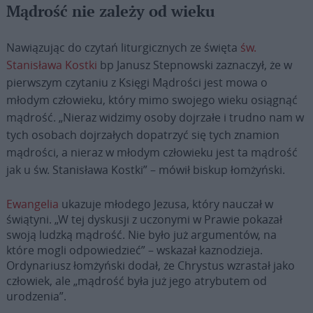
Mądrość nie zależy od wieku
Nawiązując do czytań liturgicznych ze święta
św.
Stanisława Kostki
bp Janusz Stepnowski zaznaczył, że w
pierwszym czytaniu z Księgi Mądrości jest mowa o
młodym człowieku, który mimo swojego wieku osiągnąć
mądrość. „Nieraz widzimy osoby dojrzałe i trudno nam w
tych osobach dojrzałych dopatrzyć się tych znamion
mądrości, a nieraz w młodym człowieku jest ta mądrość
jak u św. Stanisława Kostki” – mówił biskup łomżyński.
Ewangelia
ukazuje młodego Jezusa, który nauczał w
świątyni. „W tej dyskusji z uczonymi w Prawie pokazał
swoją ludzką mądrość. Nie było już argumentów, na
które mogli odpowiedzieć” – wskazał kaznodzieja.
Ordynariusz łomżyński dodał, że Chrystus wzrastał jako
człowiek, ale „mądrość była już jego atrybutem od
urodzenia”.