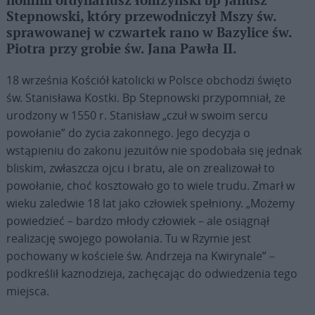
homilii ordynariusz łomżyński bp Janusz
Stepnowski, który przewodniczył Mszy św.
sprawowanej w czwartek rano w Bazylice św.
Piotra przy grobie św. Jana Pawła II.
18 września Kościół katolicki w Polsce obchodzi święto
św. Stanisława Kostki. Bp Stepnowski przypomniał, że
urodzony w 1550 r. Stanisław „czuł w swoim sercu
powołanie” do życia zakonnego. Jego decyzja o
wstąpieniu do zakonu jezuitów nie spodobała się jednak
bliskim, zwłaszcza ojcu i bratu, ale on zrealizował to
powołanie, choć kosztowało go to wiele trudu. Zmarł w
wieku zaledwie 18 lat jako człowiek spełniony. „Możemy
powiedzieć – bardzo młody człowiek – ale osiągnął
realizację swojego powołania. Tu w Rzymie jest
pochowany w kościele św. Andrzeja na Kwirynale” –
podkreślił kaznodzieja, zachęcając do odwiedzenia tego
miejsca.