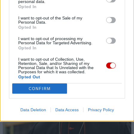
Paola Kafira o islamie: Nie możemy już dłużej milczeć
personal data.
Opted In
08 sierpnia 2026 | 16:16
I want to opt-out of the Sale of my
Pieszo do Matki Bożej – z Great Meadows do Amerykańskiej
Personal Data.
Częstochowy
Opted In
Popularne
I want to opt-out of processing my
Personal Data for Targeted Advertising.
Opted In
I want to opt-out of Collection, Use,
Retention, Sale, and/or Sharing of my
Personal Data that Is Unrelated with the
Purposes for which it was collected.
Opted Out
CONFIRM
Data Deletion
Data Access
Privacy Policy