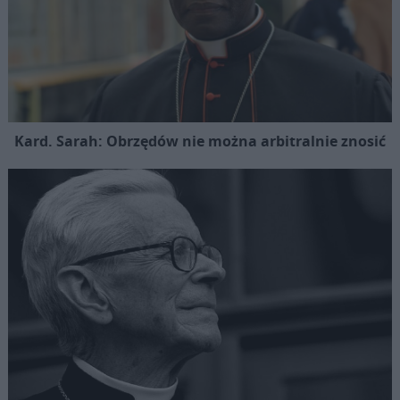
Kard. Sarah: Obrzędów nie można arbitralnie znosić