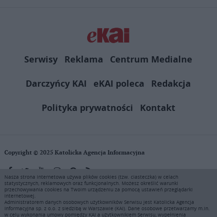
Serwisy
Reklama
Centrum Medialne
Darczyńcy KAI
eKAI poleca
Redakcja
Polityka prywatności
Kontakt
Copyright © 2025 Katolicka Agencja Informacyjna
Nasza strona internetowa używa plików cookies (tzw. ciasteczka) w celach
statystycznych, reklamowych oraz funkcjonalnych. Możesz określić warunki
KAI zastrzega wszelkie prawa do serwisu. Użytkownicy mogą pobierać
przechowywania cookies na Twoim urządzeniu za pomocą ustawień przeglądarki
i drukować fragmenty zawartości serwisu internetowego www.ekai.pl
internetowej.
wyłącznie do użytku osobistego. Publikacja, rozpowszechnianie
Administratorem danych osobowych użytkowników Serwisu jest Katolicka Agencja
Informacyjna sp. z o.o. z siedzibą w Warszawie (KAI). Dane osobowe przetwarzamy m.in.
zawartości niniejszego serwisu lub jej sprzedaż (także framing i in.
w celu wykonania umowy pomiędzy KAI a użytkownikiem Serwisu, wypełnienia