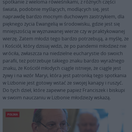
spotkanie z wieloma rówieśnikami, z różnych części
świata, podobnie myślących, modlących się, jest
naprawdę bardzo mocnym duchowym zastrzykiem, dla
pięknego życia Ewangelią w środowisku, gdzie jest się
mniejszością w wyznawanej wierze czy w praktykowanej
wierzę. Zatem młodzi tego bardzo potrzebują, a myślę, że
i Kościół, który dzisiaj widzi, że po pandemii młodzież nie
wróciła, zwłaszcza na niedzielne eucharystie do swoich
parafii, też potrzebuje takiego znaku bardzo wyraźnego
znaku, że Kościół młodych ciągle istnieje, że ciągle jest
żywy i na wzór Maryi, która jest patronką tego spotkania
w Lizbonie jest gotowy wstać ze swojej kanapy i ruszyć.
Do tych dzieł, które zapewne papież Franciszek i biskupi
w swoim nauczaniu w Lizbonie młodzieży wskażą.
POLSKA