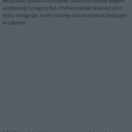
wszystkich polskich biskupów, na której homilię wygłosi
arcybiskup Grzegorz Ryś. Później będzie także koncert,
który zintegruje, mam nadzieję nas wszystkich będących
w Lizbonie.