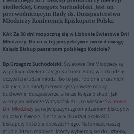
Plenarnego KEP biskup pomocniczy diecezji
siedleckiej, Grzegorz Suchodolski. Jest on
przewodniczącym Rady ds. Duszpasterstwa
Młodzieży Konferencji Episkopatu Polski.
KAI: Za 50 dni rozpoczną się w Lizbonie Światowe Dni
Młodzieży. Na co w tej perspektywie zwrócił uwagę
Ksiądz Biskup pasterzom polskiego Kościoła?
Bp Grzegorz Suchodolski:
Światowe Dni Młodzieży są
wspólnym dziełem całego Kościoła. Biorą w nich udział
oczywiście ludzie młodzi, bo to jest robione przez nich i
dla nich, ale młodym towarzyszą zawsze osoby
duchowne, duszpasterze, a także księża biskupi. Jak
wiemy po Soborze Watykańskim II, to właśnie
Światowe
Dni Młodzieży
są największym zgromadzeniem biskupów
na całym świecie. Bierze w nich udział około 800
biskupów Kościoła powszechnego. Natomiast naszej
grupie 20 tys. młodych, którzy wybierają się do Lizbony,