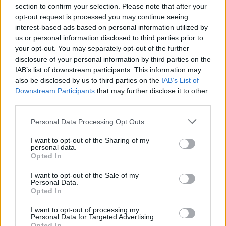
section to confirm your selection. Please note that after your
Ojczyźnie, w sytuacji naznaczonej niepewnością?
opt-out request is processed you may continue seeing
interest-based ads based on personal information utilized by
– Tak jak najbardziej. W przewodniku, który otrzymają
us or personal information disclosed to third parties prior to
polscy pielgrzymi na Światowy Dzień Młodzieży w
your opt-out. You may separately opt-out of the further
Lizbonie w ostatnim akapicie Słowa Wstępnego,
disclosure of your personal information by third parties on the
IAB’s list of downstream participants. This information may
zaprosiłem ich do tego, by po powrocie z Lizbony
also be disclosed by us to third parties on the
IAB’s List of
zapukali do drzwi swoich proboszczów i duszpasterzy
Downstream Participants
that may further disclose it to other
parafialnych i opowiedzieli im o tym doświadczeniu i
third parties.
wspólnie zastanowili się, jak z parafii uczynić dom dla
Personal Data Processing Opt Outs
młodych. Z taką nadzieją ruszamy na Światowe Dni
Młodzieży. A wcześniej 17 czerwca, w najbliższą sobotę na
I want to opt-out of the Sharing of my
Jasnej Górze zawierzymy cały wyjazd polskiej delegacji
personal data.
Opted In
Matce Bożej na krajowym posłaniu do Lizbony.
I want to opt-out of the Sale of my
Personal Data.
Dziękuję.
Opted In
I want to opt-out of processing my
Personal Data for Targeted Advertising.
Opted In