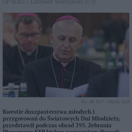
OP (KAI) | Lidzbark Warmiński Ⓒ Ⓟ
Fot. BP KEP / edycja: KAI
Kwestie duszpasterstwa młodych i
przygotowań do Światowych Dni Młodzieży,
przedstawił podczas obrad 395. Zebrania