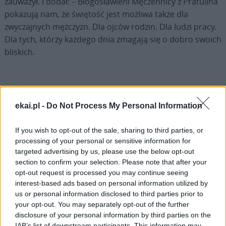
zauważył. I dodał: – Błogosławieni Męczennicy z Pratulina
pokazują nam, że świętość jest możliwa także dla
zwyczajnych mężczyzn. Dla ojców rodzin. Dla ludzi pracy.
Dla tych, którzy każdego dnia zmagają się o dobro swoich
bliskich.
ekai.pl -
Do Not Process My Personal Information
Drogi Czytelniku,
cieszymy się, że odwiedzasz nasz portal. Jesteśmy
If you wish to opt-out of the sale, sharing to third parties, or
processing of your personal or sensitive information for
tu dla Ciebie!
targeted advertising by us, please use the below opt-out
Każdego dnia publikujemy najważniejsze
section to confirm your selection. Please note that after your
informacje z życia Kościoła w Polsce i na świecie.
opt-out request is processed you may continue seeing
interest-based ads based on personal information utilized by
Jednak bez Twojej pomocy sprostanie temu
us or personal information disclosed to third parties prior to
zadaniu będzie coraz trudniejsze.
your opt-out. You may separately opt-out of the further
Dlatego prosimy Cię o
wsparcie portalu eKAI.pl za
disclosure of your personal information by third parties on the
pośrednictwem serwisu Patronite.
IAB’s list of downstream participants. This information may