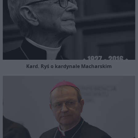
Kard. Ryś o kardynale Macharskim