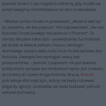
ponieśli śmierć z rąk rosyjskich żołnierzy, gdy modlili się
przed świątynią skonfiskowaną na rzecz prawosławia.
– Władza carska chciała im powiedzieć: „Możecie wierzyć
po swojemu, ale bez papieża”. Oni odpowiedzieli: „Nie ma
Kościoła Chrystusowego bez jedności z Piotrem”. To
bardzo aktualne także dziś – powiedział bp Suchodolski.
Jak dodał, w świecie pełnym chaosu, ideologii i
duchowego zamętu wielu ludzi chce chrześcijaństwa bez
Kościoła, Ewangelii bez wymagań, wiary, bez
posłuszeństwa. – Jedność z papieżem nie jest kwestią
politycznych sympatii ani medialnych opinii. Jest znakiem,
że chcemy iść razem drogą Kościoła. Bracia,
Kościół
potrzebuje dziś mężczyzn, którzy nie będą rozsiewać
pogardy, agresji i podziałów, ale będą budować jedność –
wskazał duchowny.