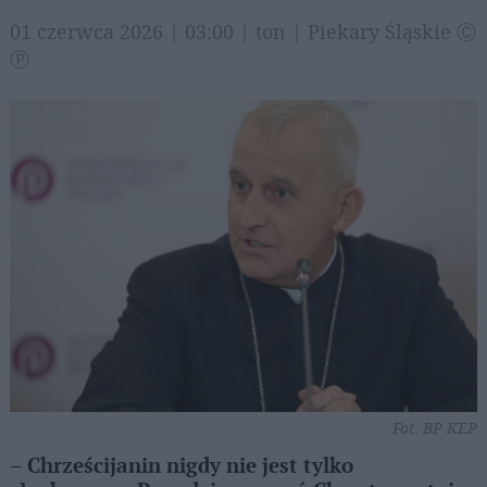
01 czerwca 2026 | 03:00 | ton | Piekary Śląskie Ⓒ
Ⓟ
Fot. BP KEP
– Chrześcijanin nigdy nie jest tylko