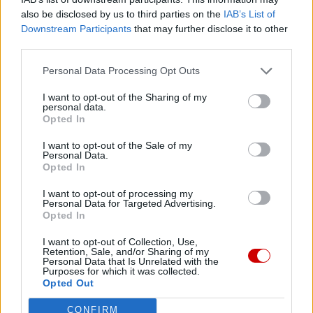
also be disclosed by us to third parties on the
IAB’s List of
Dzięki Tobie będziemy mogli realizować naszą
Downstream Participants
that may further disclose it to other
misję. Więcej informacji znajdziesz
tutaj
.
third parties.
Personal Data Processing Opt Outs
I want to opt-out of the Sharing of my
personal data.
Facebook
Opted In
Twitter
Messenger
WhatsApp
Email
Copy
Print
I want to opt-out of the Sale of my
Personal Data.
Opted In
Link
Wersja do druku
I want to opt-out of processing my
Personal Data for Targeted Advertising.
Opted In
BP GRZEGORZ SUCHODOLSKI
CHRZEŚCIJANIE
Tagi:
I want to opt-out of Collection, Use,
Retention, Sale, and/or Sharing of my
Personal Data that Is Unrelated with the
KOŚCIÓŁ
MĘŻCZYŹNI
PIEKARY ŚLĄSKIE
Purposes for which it was collected.
Opted Out
CONFIRM