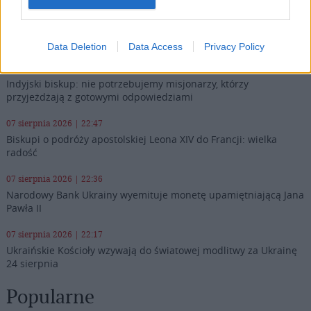
Najnowsze
Data Deletion
Data Access
Privacy Policy
07 sierpnia 2026 | 23:10
Indyjski biskup: nie potrzebujemy misjonarzy, którzy
przyjeżdżają z gotowymi odpowiedziami
07 sierpnia 2026 | 22:47
Biskupi o podróży apostolskiej Leona XIV do Francji: wielka
radość
07 sierpnia 2026 | 22:36
Narodowy Bank Ukrainy wyemituje monetę upamiętniającą Jana
Pawła II
07 sierpnia 2026 | 22:17
Ukraińskie Kościoły wzywają do światowej modlitwy za Ukrainę
24 sierpnia
Popularne