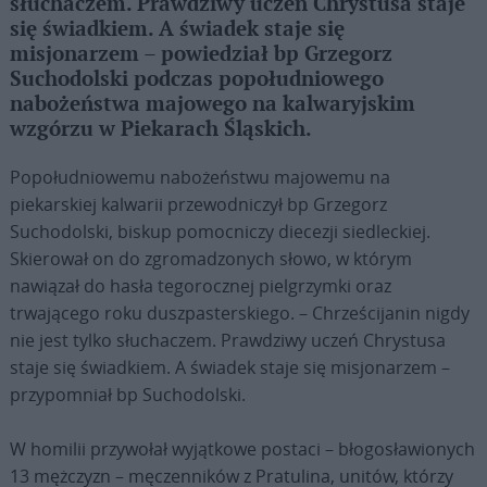
słuchaczem. Prawdziwy uczeń Chrystusa staje
się świadkiem. A świadek staje się
misjonarzem – powiedział bp Grzegorz
Suchodolski podczas popołudniowego
nabożeństwa majowego na kalwaryjskim
wzgórzu w Piekarach Śląskich.
Popołudniowemu nabożeństwu majowemu na
piekarskiej kalwarii przewodniczył bp Grzegorz
Suchodolski, biskup pomocniczy diecezji siedleckiej.
Skierował on do zgromadzonych słowo, w którym
nawiązał do hasła tegorocznej pielgrzymki oraz
trwającego roku duszpasterskiego. – Chrześcijanin nigdy
nie jest tylko słuchaczem. Prawdziwy uczeń Chrystusa
staje się świadkiem. A świadek staje się misjonarzem –
przypomniał bp Suchodolski.
W homilii przywołał wyjątkowe postaci – błogosławionych
13 mężczyzn – męczenników z Pratulina, unitów, którzy