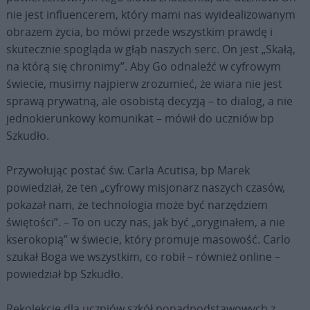
nie jest influencerem, który mami nas wyidealizowanym
obrazem życia, bo mówi przede wszystkim prawdę i
skutecznie spogląda w głąb naszych serc. On jest „Skałą,
na którą się chronimy”. Aby Go odnaleźć w cyfrowym
świecie, musimy najpierw zrozumieć, że wiara nie jest
sprawą prywatną, ale osobistą decyzją – to dialog, a nie
jednokierunkowy komunikat – mówił do uczniów bp
Szkudło.
Przywołując postać św. Carla Acutisa, bp Marek
powiedział, że ten „cyfrowy misjonarz naszych czasów,
pokazał nam, że technologia może być narzędziem
świętości”. – To on uczy nas, jak być „oryginałem, a nie
kserokopią” w świecie, który promuje masowość. Carlo
szukał Boga we wszystkim, co robił – również online –
powiedział bp Szkudło.
Rekolekcje dla uczniów szkół ponadpodstawowych z