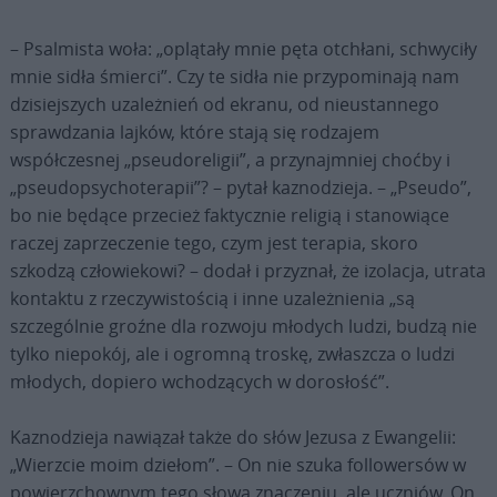
– Psalmista woła: „oplątały mnie pęta otchłani, schwyciły
mnie sidła śmierci”. Czy te sidła nie przypominają nam
dzisiejszych uzależnień od ekranu, od nieustannego
sprawdzania lajków, które stają się rodzajem
współczesnej „pseudoreligii”, a przynajmniej choćby i
„pseudopsychoterapii”? – pytał kaznodzieja. – „Pseudo”,
bo nie będące przecież faktycznie religią i stanowiące
raczej zaprzeczenie tego, czym jest terapia, skoro
szkodzą człowiekowi? – dodał i przyznał, że izolacja, utrata
kontaktu z rzeczywistością i inne uzależnienia „są
szczególnie groźne dla rozwoju młodych ludzi, budzą nie
tylko niepokój, ale i ogromną troskę, zwłaszcza o ludzi
młodych, dopiero wchodzących w dorosłość”.
Kaznodzieja nawiązał także do słów Jezusa z Ewangelii:
„Wierzcie moim dziełom”. – On nie szuka followersów w
powierzchownym tego słowa znaczeniu, ale uczniów. On