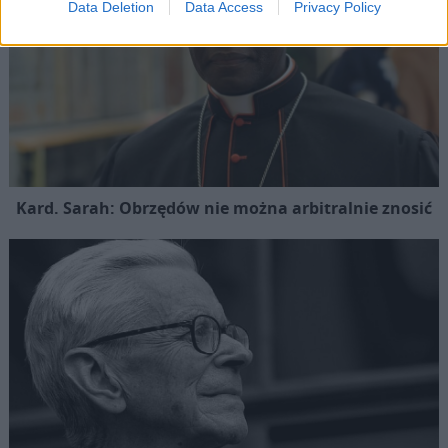
Data Deletion
Data Access
Privacy Policy
Kard. Sarah: Obrzędów nie można arbitralnie znosić