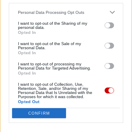
third parties.
08 sierpnia 2026 | 21:07
Personal Data Processing Opt Outs
Coca-Cola dyskryminuje Jezusa Króla?
I want to opt-out of the Sharing of my
personal data.
08 sierpnia 2026 | 20:19
Opted In
Siostra Wolfers: w czasach kryzysu radość ma siłę polityczną
I want to opt-out of the Sale of my
08 sierpnia 2026 | 19:04
Personal Data.
SIGNIS 2026: komunikacja w służbie Ewangelii
Opted In
I want to opt-out of processing my
08 sierpnia 2026 | 18:23
Personal Data for Targeted Advertising.
Papież: w św. Agacie kontemplujemy zwycięstwo miłości nad
Opted In
śmiercią
I want to opt-out of Collection, Use,
Popularne
Retention, Sale, and/or Sharing of my
Personal Data that Is Unrelated with the
Purposes for which it was collected.
Opted Out
CONFIRM