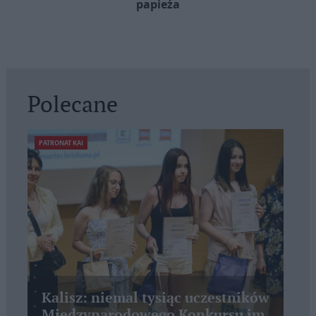
papieża
Polecane
PATRONAT KAI
Kalisz: niemal tysiąc uczestników
Międzynarodowego Konkursu im.