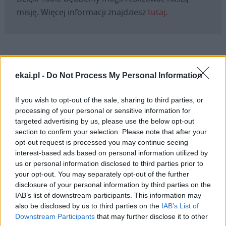
misję. Więcej informacji znajdziesz
tutaj
.
Facebook
ekai.pl -
Do Not Process My Personal Information
Twitter
Messenger
WhatsApp
Email
Copy
Print
If you wish to opt-out of the sale, sharing to third parties, or
Link
processing of your personal or sensitive information for
Wersja do druku
targeted advertising by us, please use the below opt-out
section to confirm your selection. Please note that after your
opt-out request is processed you may continue seeing
interest-based ads based on personal information utilized by
BP MAREK SZKUDŁO
KATOWICKA
Tagi:
us or personal information disclosed to third parties prior to
your opt-out. You may separately opt-out of the further
disclosure of your personal information by third parties on the
IAB’s list of downstream participants. This information may
also be disclosed by us to third parties on the
IAB’s List of
Najnowsze
Downstream Participants
that may further disclose it to other