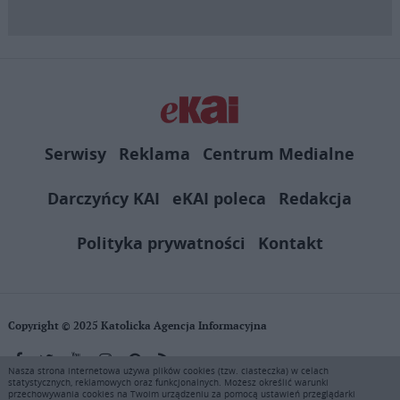
Serwisy
Reklama
Centrum Medialne
Darczyńcy KAI
eKAI poleca
Redakcja
Polityka prywatności
Kontakt
Copyright © 2025 Katolicka Agencja Informacyjna
Nasza strona internetowa używa plików cookies (tzw. ciasteczka) w celach
statystycznych, reklamowych oraz funkcjonalnych. Możesz określić warunki
KAI zastrzega wszelkie prawa do serwisu. Użytkownicy mogą pobierać
przechowywania cookies na Twoim urządzeniu za pomocą ustawień przeglądarki