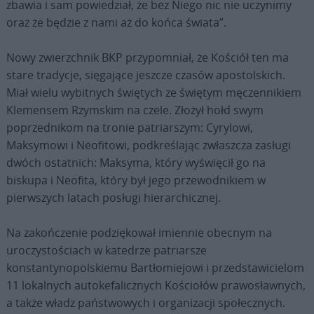
zbawia i sam powiedział, że bez Niego nic nie uczynimy
oraz że będzie z nami aż do końca świata”.
Nowy zwierzchnik BKP przypomniał, że Kościół ten ma
stare tradycje, sięgające jeszcze czasów apostolskich.
Miał wielu wybitnych świętych ze świętym męczennikiem
Klemensem Rzymskim na czele. Złożył hołd swym
poprzednikom na tronie patriarszym: Cyrylowi,
Maksymowi i Neofitowi, podkreślając zwłaszcza zasługi
dwóch ostatnich: Maksyma, który wyświęcił go na
biskupa i Neofita, który był jego przewodnikiem w
pierwszych latach posługi hierarchicznej.
Na zakończenie podziękował imiennie obecnym na
uroczystościach w katedrze patriarsze
konstantynopolskiemu Bartłomiejowi i przedstawicielom
11 lokalnych autokefalicznych Kościołów prawosławnych,
a także władz państwowych i organizacji społecznych.