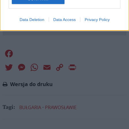
pośrednictwem serwisu Patronite.
Dzięki Tobie będziemy mogli realizować naszą
Data Deletion
Data Access
Privacy Policy
misję. Więcej informacji znajdziesz
tutaj
.
Facebook
Twitter
Messenger
WhatsApp
Email
Copy
Print
Link
Wersja do druku
BUŁGARIA
PRAWOSŁAWIE
Tagi: