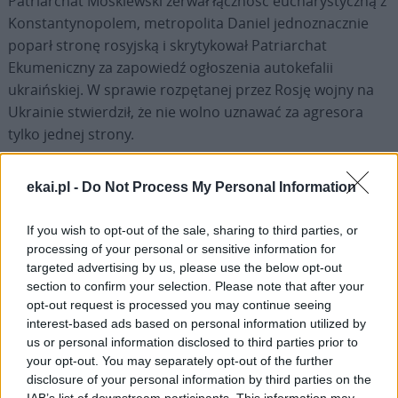
Patriarchat Moskiewski zerwał łączność eucharystyczną z
Konstantynopolem, metropolita Daniel jednoznacznie
poparł stronę rosyjską i skrytykował Patriarchat
Ekumeniczny za zapowiedź ogłoszenia autokefalii
ukraińskiej. W sprawie rozpętanej przez Rosję wojny na
Ukrainie stwierdził, że nie wolno uznawać za agresora
tylko jednej strony.
Jeszcze przed wybraniem go na głowę BKP znany w
ekai.pl -
Do Not Process My Personal Information
Bułgarii ihumen Klasztoru Gigińskiego, archimandryta
Nikanor oświadczył, iż jeśli do tego dojdzie, to on opuści
If you wish to opt-out of the sale, sharing to third parties, or
swój kraj i przeniesie się na Świętą Górę Atos. „Ten wybór
processing of your personal or sensitive information for
będzie szaleństwem” – oznajmił Nikanor, a po wyborze
targeted advertising by us, please use the below opt-out
section to confirm your selection. Please note that after your
napisał na Facebooku: „To jak z podręcznika
KGB
!
opt-out request is processed you may continue seeing
Patriarcha Daniel jest dla was uczciwy! Moim patriarchą
interest-based ads based on personal information utilized by
jest od dzisiaj Bartłomiej. Jutro wydaję oświadczenie, że
us or personal information disclosed to third parties prior to
opuszczam BKP!”.
your opt-out. You may separately opt-out of the further
disclosure of your personal information by third parties on the
IAB’s list of downstream participants. This information may