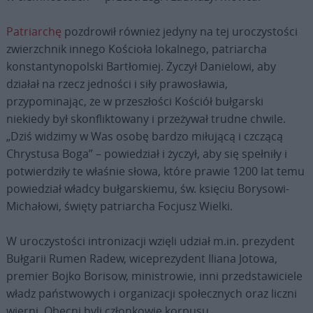
Patriarchę
pozdrowił również jedyny na tej uroczystości
zwierzchnik innego Kościoła lokalnego, patriarcha
konstantynopolski Bartłomiej. Życzył Danielowi, aby
działał na rzecz jedności i siły prawosławia,
przypominając, że w przeszłości Kościół bułgarski
niekiedy był skonfliktowany i przeżywał trudne chwile.
„Dziś widzimy w Was osobę bardzo miłującą i czczącą
Chrystusa Boga” – powiedział i życzył, aby się spełniły i
potwierdziły te właśnie słowa, które prawie 1200 lat temu
powiedział władcy bułgarskiemu, św. księciu Borysowi-
Michałowi, święty patriarcha Focjusz Wielki.
W uroczystości intronizacji wzięli udział m.in. prezydent
Bułgarii Rumen Radew, wiceprezydent Iliana Jotowa,
premier Bojko Borisow, ministrowie, inni przedstawiciele
władz państwowych i organizacji społecznych oraz liczni
wierni. Obecni byli członkowie korpusu