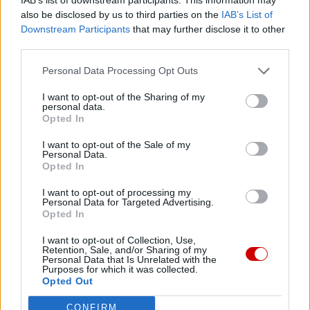
Niezadowolenie z wyboru wyraził również metropolita
also be disclosed by us to third parties on the
IAB’s List of
tyberopolski Tichon, wskazując, iż z nowym
Downstream Participants
that may further disclose it to other
zwierzchnikiem trudno się komunikuje. Jedną z przyczyn
third parties.
tego jest popieranie przez Daniela Rosyjskiego Kościoła
Prawosławnego. Tichon oznajmił, że nie wyobrażał sobie
Personal Data Processing Opt Outs
takiego patriarchy.
I want to opt-out of the Sharing of my
personal data.
Opted In
I want to opt-out of the Sale of my
Personal Data.
Opted In
Drogi Czytelniku,
I want to opt-out of processing my
cieszymy się, że odwiedzasz nasz portal. Jesteśmy
Personal Data for Targeted Advertising.
tu dla Ciebie!
Opted In
Każdego dnia publikujemy najważniejsze
I want to opt-out of Collection, Use,
Retention, Sale, and/or Sharing of my
informacje z życia Kościoła w Polsce i na świecie.
Personal Data that Is Unrelated with the
Purposes for which it was collected.
Jednak bez Twojej pomocy sprostanie temu
Opted Out
zadaniu będzie coraz trudniejsze.
Dlatego prosimy Cię o
wsparcie portalu eKAI.pl za
CONFIRM