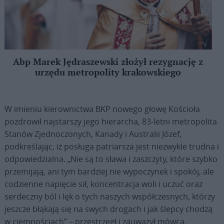
Abp Marek Jędraszewski złożył rezygnację z
urzędu metropolity krakowskiego
W imieniu kierownictwa BKP nowego głowę Kościoła
pozdrowił najstarszy jego hierarcha, 83-letni metropolita
Stanów Zjednoczonych, Kanady i Australii Józef,
podkreślając, iż posługa patriarsza jest niezwykle trudna i
odpowiedzialna. „Nie są to sława i zaszczyty, które szybko
przemijają, ani tym bardziej nie wypoczynek i spokój, ale
codzienne napięcie sił, koncentracja woli i uczuć oraz
serdeczny ból i lęk o tych naszych współczesnych, którzy
jeszcze błąkają się na swych drogach i jak ślepcy chodzą
w ciemnościach” – przestrzegł i zauważył mówca.