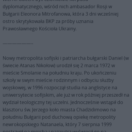
dyplomatycznego, wśród nich ambasador Rosji w
Bułgarii Eleonora Mitrofanowa, która 3 dni wcześniej
ostro skrytykowała BKP za próby uznania
Prawosławnego Kościoła Ukrainy.
——————–
Nowy metropolita sofijski i patriarcha bułgarski Daniel (w
świecie Atanas Nikołow) urodził się 2 marca 1972 w
mieście Smolanie na południu kraju. Po ukończeniu
szkoły w swym mieście rodzinnym i odbyciu służby
wojskowej, w 1996 rozpoczął studia na anglistyce na
uniwersytecie sofijskim, ale już w rok później przeszedł na
wydział teologiczny tej uczelni. Jednocześnie wstąpił do
klasztoru św. Jerzego koło miasta Chadżidimowo na
południu Bułgarii pod duchową opiekę metropolity
newrokopskiego Natanaela, który 7 sierpnia 1999
postrzygł na mnicha i nazajutrz wyświęcił go na