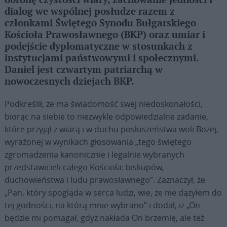
obronę czystości wiary, zachowanie jedności i
dialog we wspólnej posłudze razem z
członkami Świętego Synodu Bułgarskiego
Kościoła Prawosławnego (BKP) oraz umiar i
podejście dyplomatyczne w stosunkach z
instytucjami państwowymi i społecznymi.
Daniel jest czwartym patriarchą w
nowoczesnych dziejach BKP.
Podkreślił, że ma świadomość swej niedoskonałości,
biorąc na siebie to niezwykle odpowiedzialne zadanie,
które przyjął z wiarą i w duchu posłuszeństwa woli Bożej,
wyrażonej w wynikach głosowania „tego świętego
zgromadzenia kanonicznie i legalnie wybranych
przedstawicieli całego Kościoła: biskupów,
duchowieństwa i ludu prawosławnego”. Zaznaczył, że
„Pan, który spogląda w serca ludzi, wie, że nie dążyłem do
tej godności, na którą mnie wybrano” i dodał, iż „On
będzie mi pomagał, gdyż nakłada On brzemię, ale też