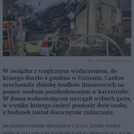
Fot. diecezja.bielsko.pl
W związku z tragicznym wydarzeniem, do
którego doszło 4 grudnia w Ustroniu, Caritas
uruchomiła zbiórkę środków finansowych na
pomoc osobom poszkodowanym w katastrofie.
W domu wolnostojącym nastąpił wybuch gazu,
w wyniku którego śmierć poniosły dwie osoby,
a budynek został doszczętnie zniszczony.
Jak poinformowała diecezjalna
Caritas
, środki można
wpłacać na rachunek bankowy będący własnością Caritas