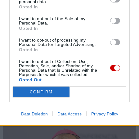
personal data.
Opted In
Kard. Sarah: Obrzędów nie można arbitralnie znosić
I want to opt-out of the Sale of my
Personal Data.
Opted In
I want to opt-out of processing my
Personal Data for Targeted Advertising.
Opted In
I want to opt-out of Collection, Use,
Retention, Sale, and/or Sharing of my
Personal Data that Is Unrelated with the
Purposes for which it was collected.
Opted Out
CONFIRM
Kard. Ryś o kardynale Macharskim
Data Deletion
Data Access
Privacy Policy