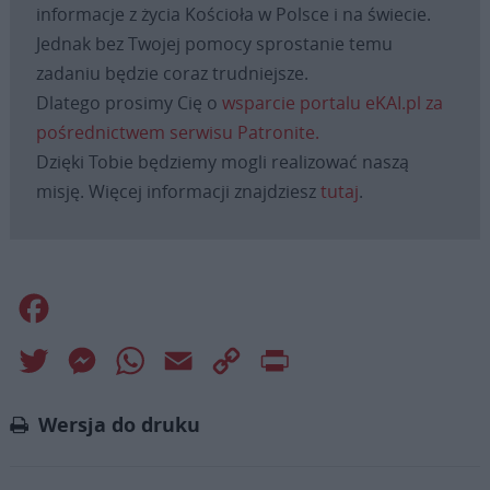
informacje z życia Kościoła w Polsce i na świecie.
Jednak bez Twojej pomocy sprostanie temu
zadaniu będzie coraz trudniejsze.
Dlatego prosimy Cię o
wsparcie portalu eKAI.pl za
pośrednictwem serwisu Patronite.
Dzięki Tobie będziemy mogli realizować naszą
misję. Więcej informacji znajdziesz
tutaj
.
Facebook
Twitter
Messenger
WhatsApp
Email
Copy
Print
Link
Wersja do druku