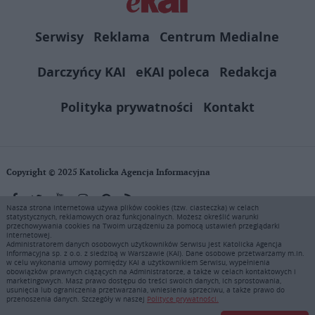
Serwisy
Reklama
Centrum Medialne
Darczyńcy KAI
eKAI poleca
Redakcja
Polityka prywatności
Kontakt
Copyright © 2025 Katolicka Agencja Informacyjna
Nasza strona internetowa używa plików cookies (tzw. ciasteczka) w celach
statystycznych, reklamowych oraz funkcjonalnych. Możesz określić warunki
KAI zastrzega wszelkie prawa do serwisu. Użytkownicy mogą pobierać
przechowywania cookies na Twoim urządzeniu za pomocą ustawień przeglądarki
i drukować fragmenty zawartości serwisu internetowego www.ekai.pl
internetowej.
wyłącznie do użytku osobistego. Publikacja, rozpowszechnianie
Administratorem danych osobowych użytkowników Serwisu jest Katolicka Agencja
Informacyjna sp. z o.o. z siedzibą w Warszawie (KAI). Dane osobowe przetwarzamy m.in.
zawartości niniejszego serwisu lub jej sprzedaż (także framing i in.
w celu wykonania umowy pomiędzy KAI a użytkownikiem Serwisu, wypełnienia
podobne metody), są bez uprzedniej pisemnej zgody KAI zabronione i
obowiązków prawnych ciążących na Administratorze, a także w celach kontaktowych i
stanowią naruszenie ustaw o prawie autorskim, ochronie baz danych i
marketingowych. Masz prawo dostępu do treści swoich danych, ich sprostowania,
usunięcia lub ograniczenia przetwarzania, wniesienia sprzeciwu, a także prawo do
uczciwej konkurencji - będą ścigane przy pomocy wszelkich
przenoszenia danych. Szczegóły w naszej
Polityce prywatności.
dostępnych środków prawnych. Zapraszamy do prenumeraty serwisu