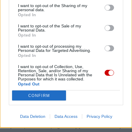
I want to opt-out of the Sharing of my
personal data.
Opted In
Facebook
I want to opt-out of the Sale of my
Twitter
Messenger
WhatsApp
Email
Copy
Print
Personal Data.
Opted In
Link
I want to opt-out of processing my
Wersja do druku
Personal Data for Targeted Advertising.
Opted In
I want to opt-out of Collection, Use,
Retention, Sale, and/or Sharing of my
Personal Data that Is Unrelated with the
Najnowsze
Purposes for which it was collected.
Opted Out
CONFIRM
07 sierpnia 2026 | 12:49
Moskwa: szef dyplomacji watykańskiej planuje wizytę w stolicy
Rosji
Data Deletion
Data Access
Privacy Policy
07 sierpnia 2026 | 12:10
Watykan: opublikowano program wizyty Leona XIV we Francji