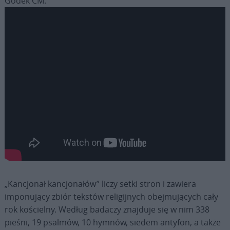
Godek CM:
„Kancjonał kancjonałów” liczy setki stron i zawiera
imponujący zbiór tekstów religijnych obejmujących cały
rok kościelny. Według badaczy znajduje się w nim 338
pieśni, 19 psalmów, 10 hymnów, siedem antyfon, a także