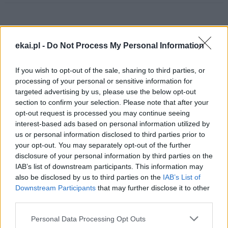
Fot. diecezja bielsko-żywiecka
ekai.pl -
Do Not Process My Personal Information
Drogi Czytelniku,
If you wish to opt-out of the sale, sharing to third parties, or
cieszymy się, że odwiedzasz nasz portal. Jesteśmy
processing of your personal or sensitive information for
tu dla Ciebie!
targeted advertising by us, please use the below opt-out
section to confirm your selection. Please note that after your
Każdego dnia publikujemy najważniejsze
opt-out request is processed you may continue seeing
informacje z życia Kościoła w Polsce i na świecie.
interest-based ads based on personal information utilized by
Jednak bez Twojej pomocy sprostanie temu
us or personal information disclosed to third parties prior to
your opt-out. You may separately opt-out of the further
zadaniu będzie coraz trudniejsze.
disclosure of your personal information by third parties on the
Dlatego prosimy Cię o
wsparcie portalu eKAI.pl za
IAB’s list of downstream participants. This information may
pośrednictwem serwisu Patronite.
also be disclosed by us to third parties on the
IAB’s List of
Dzięki Tobie będziemy mogli realizować naszą
Downstream Participants
that may further disclose it to other
third parties.
misję. Więcej informacji znajdziesz
tutaj
.
Personal Data Processing Opt Outs