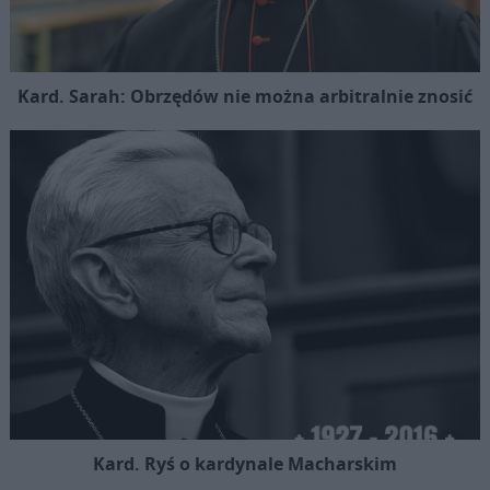
Kard. Sarah: Obrzędów nie można arbitralnie znosić
Kard. Ryś o kardynale Macharskim