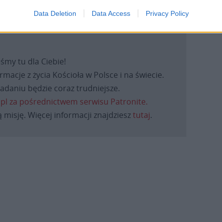
Data Deletion
Data Access
Privacy Policy
eśmy tu dla Ciebie!
macje z życia Kościoła w Polsce i na świecie.
daniu będzie coraz trudniejsze.
.pl za pośrednictwem serwisu Patronite.
 misję. Więcej informacji znajdziesz
tutaj
.