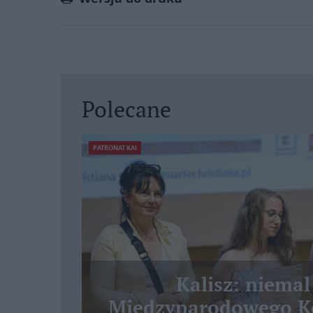
Polecane
PATRONAT KAI
Kalisz: niemal
Międzynarodowego Ko