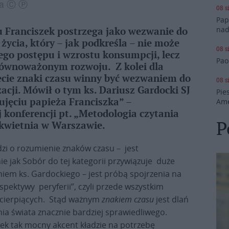
wa Ⓒ Ⓟ
08 s
Pap
nad
 Franciszek postrzega jako wezwanie do
ycia, który – jak podkreśla – nie może
08 s
ego postępu i wzrostu konsumpcji, lecz
Pao
równoważonym rozwoju. Z kolei dla
ecie znaki czasu winny być wezwaniem do
08 s
acji. Mówił o tym ks. Dariusz Gardocki SJ
Pie
ujęciu papieża Franciszka” –
Ame
onferencji pt. „Metodologia czytania
P
 kwietnia w Warszawie.
odzi o rozumienie znaków czasu – jest
e jak Sobór do tej kategorii przywiązuje duże
aniem ks. Gardockiego – jest próbą spojrzenia na
spektywy peryferii”, czyli przede wszystkim
 cierpiących. Stąd ważnym
znakiem czasu
jest dlań
ia świata znacznie bardziej sprawiedliwego.
k tak mocny akcent kładzie na potrzebę