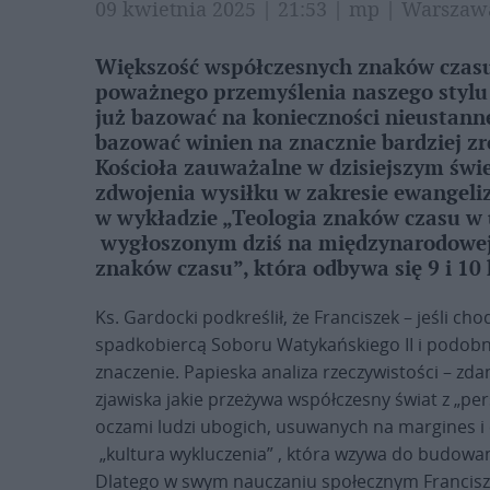
09 kwietnia 2025 | 21:53 | mp | Warsza
Większość współczesnych znaków czasu
poważnego przemyślenia naszego stylu ż
już bazować na konieczności nieustann
bazować winien na znacznie bardziej z
Kościoła zauważalne w dzisiejszym świ
zdwojenia wysiłku w zakresie ewangeliz
w wykładzie „Teologia znaków czasu w 
wygłoszonym dziś na międzynarodowej k
znaków czasu”, która odbywa się 9 i 10
Ks. Gardocki podkreślił, że Franciszek – jeśli ch
spadkobiercą Soboru Watykańskiego II i podobni
znaczenie. Papieska analiza rzeczywistości – zd
zjawiska jakie przeżywa współczesny świat z „per
oczami ludzi ubogich, usuwanych na margines i
„kultura wykluczenia” , która wzywa do budowan
Dlatego w swym nauczaniu społecznym Francisze