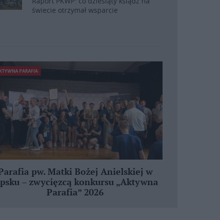
Raport PKWP: co dziesiąty ksiądz na
świecie otrzymał wsparcie
KTYWNA PARAFIA
Parafia pw. Matki Bożej Anielskiej w
ipsku – zwycięzcą konkursu „Aktywna
Parafia” 2026