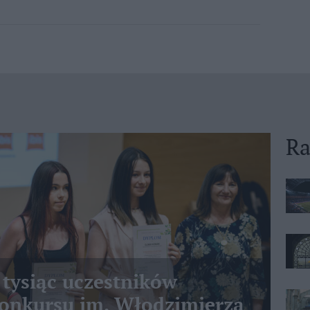
Ra
 tysiąc uczestników
nkursu im. Włodzimierza