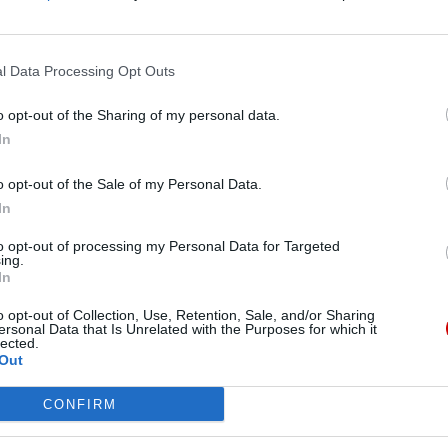
szka, jest populistycznie rozumiany nacjonalizm,
rudnia budowanie wspólnoty międzyludzkiej.
okulturowość coraz bardziej obecna we
l Data Processing Opt Outs
ć, a przede wszystkim otwiera nas na wartość
o opt-out of the Sharing of my personal data.
In
docki – większość współczesnych
znaków czasu
o opt-out of the Sale of my Personal Data.
o przemyślenia naszego stylu życia, który – jak
In
ści nieustannego postępu i wzrostu konsumpcji,
oważonym rozwoju. Z kolei dla Kościoła
to opt-out of processing my Personal Data for Targeted
ing.
ny być wezwaniem do zdwojenia wysiłku w
In
o opt-out of Collection, Use, Retention, Sale, and/or Sharing
ersonal Data that Is Unrelated with the Purposes for which it
i odpowiedzi Kościoła w Deklaracji „Dignitas
lected.
Out
etyk ks. Jarosław Mikuczewski SJ, a o postulowanej
icznego i budowania ekologii integralnej, mówił
CONFIRM
na Pawła II w Krakowie.