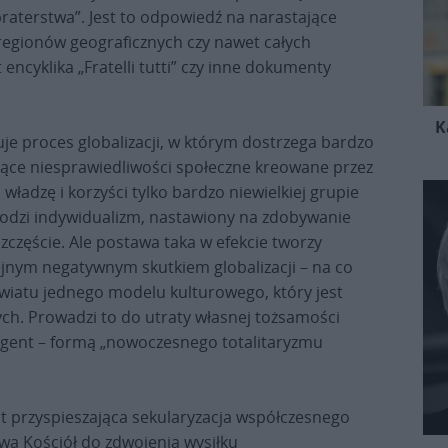
aterstwa”. Jest to odpowiedź na narastające
regionów geograficznych czy nawet całych
ncyklika „Fratelli tutti” czy inne dokumenty
K
uje proces globalizacji, w którym dostrzega bardzo
jące niesprawiedliwości społeczne kreowane przez
ładzę i korzyści tylko bardzo niewielkiej grupie
 rodzi indywidualizm, nastawiony na zdobywanie
zczęście. Ale postawa taka w efekcie tworzy
lejnym negatywnym skutkiem globalizacji – na co
wiatu jednego modelu kulturowego, który jest
ych. Prowadzi to do utraty własnej tożsamości
elegent – formą „nowoczesnego totalitaryzmu
st przyspieszająca sekularyzacja współczesnego
wa Kościół do zdwojenia wysiłku