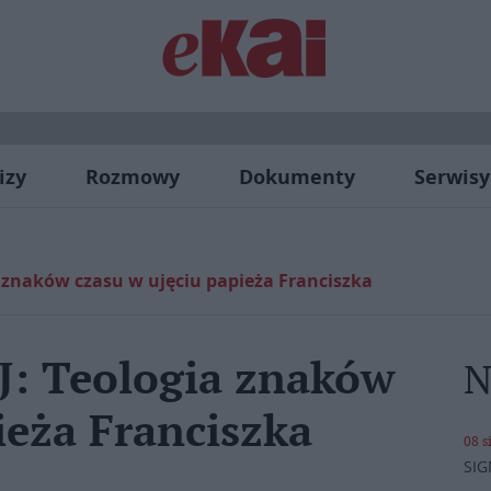
izy
Rozmowy
Dokumenty
Serwisy
a znaków czasu w ujęciu papieża Franciszka
J: Teologia znaków
N
ieża Franciszka
08 s
SIG