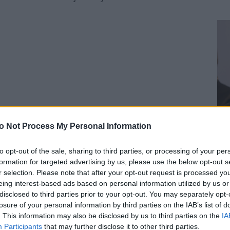
 jest model kultury skrajnie relatywistycznej, w
ltura ta skutkuje narastającym relatywizmem
o Not Process My Personal Information
dukcją pojęcia osoby ludzkiej. Prowadzi to
owieka jako faktu obiektywnego, na rzecz
to opt-out of the sale, sharing to third parties, or processing of your per
 co odzwierciedla i promuje ideologia gender.
Pr
formation for targeted advertising by us, please use the below opt-out s
r selection. Please note that after your opt-out request is processed y
eing interest-based ads based on personal information utilized by us or
 podkreślił ks. Gardocki – jest kryzys ekologiczny,
disclosed to third parties prior to your opt-out. You may separately opt-
yzys antropologiczny. Dlatego Franciszek apeluje o
losure of your personal information by third parties on the IAB’s list of
winna być nie tylko natura, ale także i człowiek.
. This information may also be disclosed by us to third parties on the
IA
Participants
that may further disclose it to other third parties.