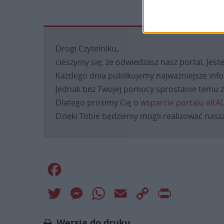
Drogi Czytelniku,
cieszymy się, że odwiedzasz nasz portal. Jest
Każdego dnia publikujemy najważniejsze infor
Jednak bez Twojej pomocy sprostanie temu za
Dlatego prosimy Cię o
wsparcie portalu eKAI
Dzięki Tobie będziemy mogli realizować naszą
Facebook
Twitter
Messenger
WhatsApp
Email
Copy
Print
Link
Wersja do druku