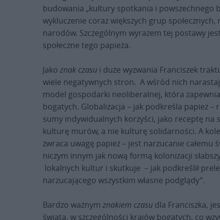
budowania „kultury spotkania i powszechnego br
wykluczenie coraz większych grup społecznych, 
narodów. Szczególnym wyrazem tej postawy jest e
społeczne tego papieża.
Jako
znak czasu
i duże wyzwania Franciszek trakt
wiele negatywnych stron. A wśród nich narasta
model gospodarki neoliberalnej, która zapewnia w
bogatych. Globalizacja – jak podkreśla papież –
sumy indywidualnych korzyści, jako receptę na s
kulturę murów, a nie kulturę solidarności. A ko
zwraca uwagę papież – jest narzucanie całemu ś
niczym innym jak nową formą kolonizacji słabsz
lokalnych kultur i skutkuje – jak podkreślił pr
narzucającego wszystkim własne podglądy”.
Bardzo ważnym
znakiem czasu
dla Franciszka, je
świata, w szczególności krajów bogatych, co wzy