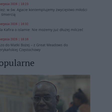
ierpnia 2026 | 18:23
ież: w św. Agacie kontemplujemy zwycięstwo miłości
 śmiercią
ierpnia 2026 | 16:32
la Kafira o islamie: Nie możemy już dłużej milczeć
ierpnia 2026 | 16:16
szo do Matki Bożej – z Great Meadows do
rykańskiej Częstochowy
opularne