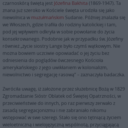
czarnoskórą świętą jest
Józefina Bakhita
(1869-1947). Ta
znana już szeroko w Kościele święta urodziła się jako
niewolnica w
muzułmańskim
Sudanie. Później znalazła się
we Włoszech, gdzie trafiła do rodziny katolickiej i tam,
pod jej wpływem odkryła w sobie powołanie do życia
konsekrowanego. Podobnie jak w przypadku św. Józefiny
również „życie siostry Lange było czymś wątkowym. Nie
można bowiem uczciwie opowiadać o jej życiu bez
odniesienia do poglądów ówczesnego Kościoła
amerykańskiego z jego uwikłaniem w kolonializm,
niewolnictwo i segregację rasową” – zaznaczyła badaczka.
Zwróciła uwagę, iż założone przez służebnicę Bożą w 1829
Zgromadzanie Sióstr Oblatek od Świętej Opatrzności, w
przeciwieństwie do innych, po raz pierwszy zerwało z
zasadą segregacjonizmu i nie zabraniało nikomu
wstępować w swe szeregi. Stało się ono tętniącą życiem
wieloetniczną i wielojęzyczną wspólnotą, przyciągającą