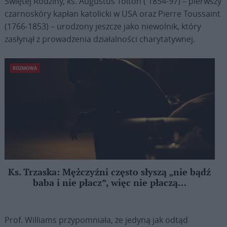
Świętej Rodziny, ks. Augustus Tolton ( 1854-97) – pierwszy
czarnoskóry kapłan katolicki w USA oraz Pierre Toussaint
(1766-1853) – urodzony jeszcze jako niewolnik, który
zasłynął z prowadzenia działalności charytatywnej.
ROZMOWA
Ks. Trzaska: Mężczyźni często słyszą „nie bądź
baba i nie płacz”, więc nie płaczą…
Prof. Williams przypomniała, że jedyną jak odtąd