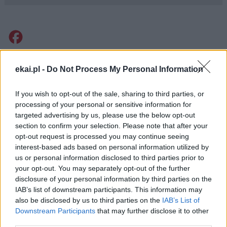
Facebook
Twitter
Messenger
WhatsApp
Email
Copy
Print
ekai.pl -
Do Not Process My Personal Information
Link
Wersja do druku
If you wish to opt-out of the sale, sharing to third parties, or
processing of your personal or sensitive information for
targeted advertising by us, please use the below opt-out
section to confirm your selection. Please note that after your
AFRYKA
DEKRET
HEROICZNOŚĆ CNÓT
Tagi:
opt-out request is processed you may continue seeing
JÓZEFINA BAKHITA
ŻYCIE ZAKONNE
interest-based ads based on personal information utilized by
us or personal information disclosed to third parties prior to
your opt-out. You may separately opt-out of the further
disclosure of your personal information by third parties on the
IAB’s list of downstream participants. This information may
also be disclosed by us to third parties on the
IAB’s List of
Najnowsze
Downstream Participants
that may further disclose it to other
third parties.