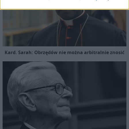
Kard. Sarah: Obrzędów nie można arbitralnie znosić