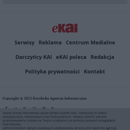
Serwisy
Reklama
Centrum Medialne
Darczyńcy KAI
eKAI poleca
Redakcja
Polityka prywatności
Kontakt
Copyright © 2025 Katolicka Agencja Informacyjna
Nasza strona internetowa używa plików cookies (tzw. ciasteczka) w celach
statystycznych, reklamowych oraz funkcjonalnych. Możesz określić warunki
KAI zastrzega wszelkie prawa do serwisu. Użytkownicy mogą pobierać
przechowywania cookies na Twoim urządzeniu za pomocą ustawień przeglądarki
i drukować fragmenty zawartości serwisu internetowego www.ekai.pl
internetowej.
wyłącznie do użytku osobistego. Publikacja, rozpowszechnianie
Administratorem danych osobowych użytkowników Serwisu jest Katolicka Agencja