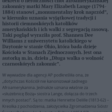
dekretu o heroiczności cnót afroamerykańskiej
zakonnicy matki Mary Elizabeth Lange (1794-
1884) stanowi „monumentalny krok naprzód”,
w kierunku uznania wyjątkowej tradycji i
historii ciemnoskórych katolików
amerykańskich i ich walki z segregacją rasową.
Taki pogląd wyraziła prof. Shannen Dee
Williams z uniwersytetu katolickiego w
Daytonie w stanie Ohio, która bada dzieje
Kościoła w Stanach Zjednoczonych. Jest ona
autorką m.in. dzieła „Długa walka o wolność
czarnoskórych zakonnic”.
W wywiadzie dla agencji AP podkreśliła ona, że
„dotychczas Kościół nie kanonizował żadnego
Afroamerykanina. Jednakże uznana właśnie za
«służebnicę Bożą» siostra Lange, dołącza do trzech
innych postaci”. Są to: matka Henriette Delille (1813-62) –
Kreolka z pochodzenia, założycielka Zgromadzenia Sióstr