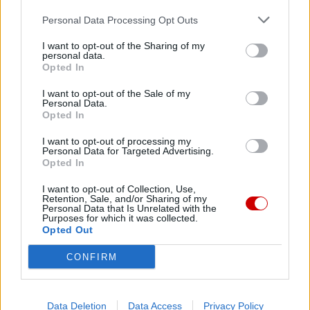
07 sierpnia 2026 | 05:20
Personal Data Processing Opt Outs
Gaza: 300 dzieci zabitych w ciągu 300 dni
I want to opt-out of the Sharing of my
06 sierpnia 2026 | 20:44
personal data.
Medziugorie: zakończył się 37. Mladifest
Opted In
06 sierpnia 2026 | 20:19
I want to opt-out of the Sale of my
Personal Data.
Biskupi Meksyku: stulecie Cristiady to czas łaski
Opted In
06 sierpnia 2026 | 18:32
I want to opt-out of processing my
Kard. Parolin w Meksyku: modlitwa, obecność i świadectwo
Personal Data for Targeted Advertising.
drogą do pokoju
Opted In
Popularne
I want to opt-out of Collection, Use,
Retention, Sale, and/or Sharing of my
Personal Data that Is Unrelated with the
Purposes for which it was collected.
Opted Out
CONFIRM
Data Deletion
Data Access
Privacy Policy