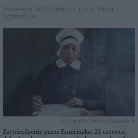
26 czerwca 2023 | 04:00 | o. jj (KAI Tokio) |
Dayton Ⓒ Ⓟ
Fot. Catholic Charities USA/Facebook
Zatwierdzenie przez Franciszka, 22 czerwca,