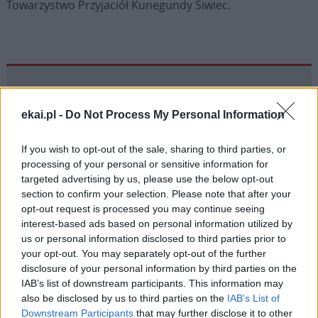
Towarzystwo Przyjaciół Kunegundy Siwiec.
Drogi Czytelniku,
cieszymy się, że odwiedzasz nasz portal. Jesteśmy
ekai.pl -
Do Not Process My Personal Information
tu dla Ciebie!
If you wish to opt-out of the sale, sharing to third parties, or
Każdego dnia publikujemy najważniejsze
processing of your personal or sensitive information for
informacje z życia Kościoła w Polsce i na świecie.
targeted advertising by us, please use the below opt-out
Jednak bez Twojej pomocy sprostanie temu
section to confirm your selection. Please note that after your
opt-out request is processed you may continue seeing
zadaniu będzie coraz trudniejsze.
interest-based ads based on personal information utilized by
Dlatego prosimy Cię o
wsparcie portalu eKAI.pl za
us or personal information disclosed to third parties prior to
pośrednictwem serwisu Patronite.
your opt-out. You may separately opt-out of the further
Dzięki Tobie będziemy mogli realizować naszą
disclosure of your personal information by third parties on the
IAB’s list of downstream participants. This information may
misję. Więcej informacji znajdziesz
tutaj
.
also be disclosed by us to third parties on the
IAB’s List of
Downstream Participants
that may further disclose it to other