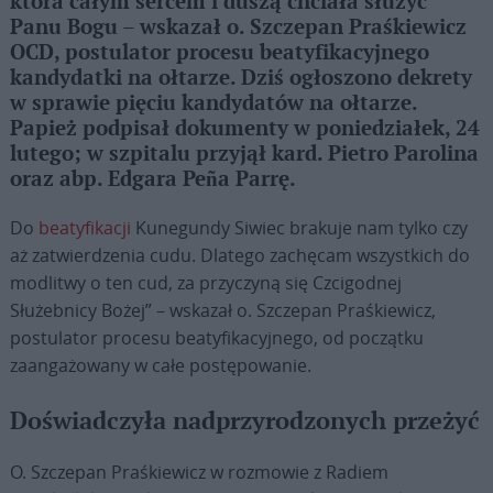
która całym sercem i duszą chciała służyć
Panu Bogu – wskazał o. Szczepan Praśkiewicz
OCD, postulator procesu beatyfikacyjnego
kandydatki na ołtarze. Dziś ogłoszono dekrety
w sprawie pięciu kandydatów na ołtarze.
Papież podpisał dokumenty w poniedziałek, 24
lutego; w szpitalu przyjął kard. Pietro Parolina
oraz abp. Edgara Peña Parrę.
Do
beatyfikacji
Kunegundy Siwiec brakuje nam tylko czy
aż zatwierdzenia cudu. Dlatego zachęcam wszystkich do
modlitwy o ten cud, za przyczyną się Czcigodnej
Służebnicy Bożej” – wskazał o. Szczepan Praśkiewicz,
postulator procesu beatyfikacyjnego, od początku
zaangażowany w całe postępowanie.
Doświadczyła nadprzyrodzonych przeżyć
O. Szczepan Praśkiewicz w rozmowie z Radiem