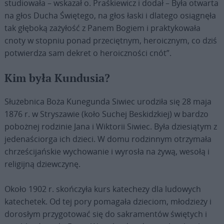
studiowała – wskazał o. Praśkiewicz i dodał – Była otwarta
na głos Ducha Świętego, na głos łaski i dlatego osiągnęła
tak głęboką zażyłość z Panem Bogiem i praktykowała
cnoty w stopniu ponad przeciętnym, heroicznym, co dziś
potwierdza sam dekret o heroiczności cnót”.
Kim była Kundusia?
Służebnica Boża Kunegunda Siwiec urodziła się 28 maja
1876 r. w Stryszawie (koło Suchej Beskidzkiej) w bardzo
pobożnej rodzinie Jana i Wiktorii Siwiec. Była dziesiątym z
jedenaściorga ich dzieci. W domu rodzinnym otrzymała
chrześcijańskie wychowanie i wyrosła na żywą, wesołą i
religijną dziewczynę.
Około 1902 r. skończyła kurs katechezy dla ludowych
katechetek. Od tej pory pomagała dzieciom, młodzieży i
dorosłym przygotować się do sakramentów świętych i