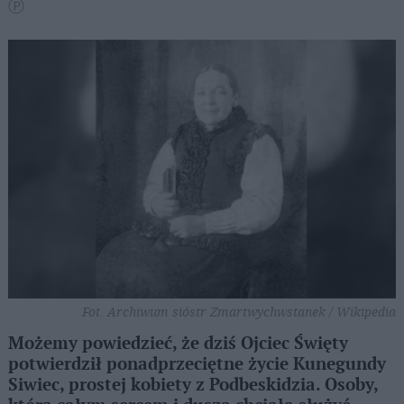
Ⓟ
Fot. Archiwum sióstr Zmartwychwstanek / Wikipedia
Możemy powiedzieć, że dziś Ojciec Święty
potwierdził ponadprzeciętne życie Kunegundy
Siwiec, prostej kobiety z Podbeskidzia. Osoby,