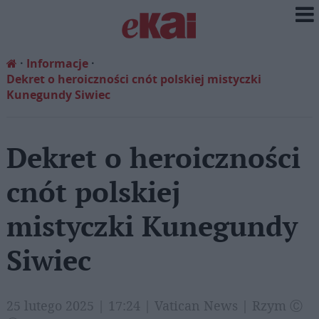
Informacje
Dekret o heroiczności cnót polskiej mistyczki
Kunegundy Siwiec
Dekret o heroiczności
cnót polskiej
mistyczki Kunegundy
Siwiec
25 lutego 2025 | 17:24 | Vatican News | Rzym Ⓒ