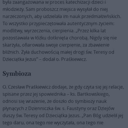
była zaangażowana w proces katechizacji dzieci i
młodzieży. Sam proboszcz miejsca wysyłał do niej
narzeczonych, aby udzielała im nauk przedmałżeńskich.
To wszystko przypieczętowała autentycznym życiem:
modlitwy, wyrzeczenia, cierpienia. „Przez kilka lat
pozostawała w łóżku dotknięta chorobą. Nigdy się nie
skarżyła, ofiarowała swoje cierpienie, za zbawienie
bliźnich. Żyła duchowością małej drogi św. Teresy od
Dzieciątka Jezus” – dodał o. Praśkiewicz.
Symbioza
O. Czesław Praśkiewicz dodaje, że gdy czyta się jej relacje,
spisane przez jej spowiednika – ks. Bartkowskiego,
odnosi się wrażenie, że doszło do symbiozy nauk
płynących z Dzienniczka św. s. Faustyny oraz Dziejów
duszy św. Teresy od Dzieciątka Jezus. „Pan Bóg udzielił jej
tego daru, ona tego nie wyczytała, ona tego nie