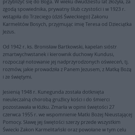
przybliżyć się do Boga. W wieku dwudziestu lat złożyła, za
zgodą spowiednika, prywatny ślub czystości i w 1923 r.
wstąpiła do Trzeciego (dziś Świeckiego) Zakonu
Karmelitów Bosych, przyjmując imię Teresa od Dzieciątka
Jezus.
Od 1942 r. ks. Bronisław Bartkowski, kapelan sióstr
zmartwychwstanek i kierownik duchowy Kundusi,
rozpoczął notowanie jej nadprzyrodzonych oświeceń, tj.
rozmów, jakie prowadziła z Panem Jezusem, z Matką Bożą
i ze świętymi.
Jesienią 1948 r. Kunegunda została dotknięta
nieuleczalną chorobą gruźlicy kości i do śmierci
pozostawała w łóżku. Zmarła w opinii świętości 27
czerwca 1955 r. we wspomnienie Matki Bożej Nieustającej
Pomocy. Sławę jej świętości szerzy przede wszystkim
Świecki Zakon Karmelitański oraz powołane w tym celu