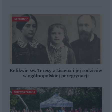
INFORMACJE
Relikwie św. Teresy z Lisieux i jej rodziców
w ogólnopolskiej peregrynacji
AKTYWNA PARAFIA