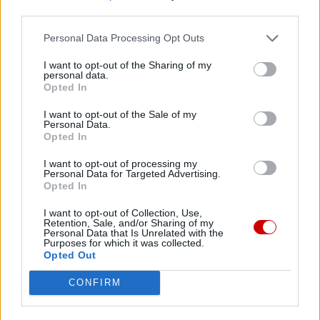
third parties.
Personal Data Processing Opt Outs
Facebook
I want to opt-out of the Sharing of my
personal data.
Twitter
Messenger
WhatsApp
Email
Copy
Print
Opted In
Link
I want to opt-out of the Sale of my
Wersja do druku
Personal Data.
Opted In
I want to opt-out of processing my
Personal Data for Targeted Advertising.
HEROICZNOŚĆ CNÓT
KARD. PIETRO PAROLIN
Tagi:
Opted In
MISTYCZKA
WATYKAN
I want to opt-out of Collection, Use,
Retention, Sale, and/or Sharing of my
Personal Data that Is Unrelated with the
Purposes for which it was collected.
Opted Out
Najnowsze
CONFIRM