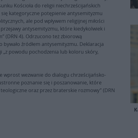
sunku Kościoła do religii niechrześcijańskich
ło się kategoryczne potępienie antysemityzmu
olitycznych, ale pod wpływem religijnej miłości
 przejawy antysemityzmu, które kiedykolwiek i
m” (DRN 4). Odrzucono też zbiorową
co bywało źródłem antysemityzmu. Deklaracja
i „z powodu pochodzenia lub koloru skóry,
 wprost wezwanie do dialogu chrześcijańsko-
ustronne poznanie się i poszanowanie, które
i teologiczne oraz przez braterskie rozmowy” (DRN
K