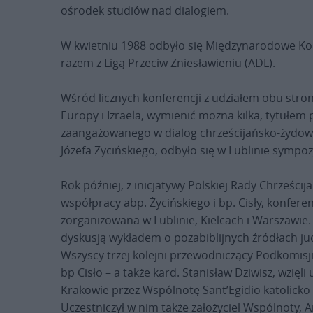
ośrodek studiów nad dialogiem.
W kwietniu 1988 odbyło się Międzynarodowe Ko
razem z Ligą Przeciw Zniesławieniu (ADL).
Wśród licznych konferencji z udziałem obu stro
Europy i Izraela, wymienić można kilka, tytułem 
zaangażowanego w dialog chrześcijańsko-żydows
Józefa Życińskiego, odbyło się w Lublinie sympo
Rok później, z inicjatywy Polskiej Rady Chrześcij
współpracy abp. Życińskiego i bp. Cisły, konferen
zorganizowana w Lublinie, Kielcach i Warszawie
dyskusją wykładem o pozabiblijnych źródłach ju
Wszyscy trzej kolejni przewodniczący Podkomisj
bp Cisło – a także kard. Stanisław Dziwisz, wzię
Krakowie przez Wspólnotę Sant’Egidio katolicko
Uczestniczył w nim także założyciel Wspólnoty, A