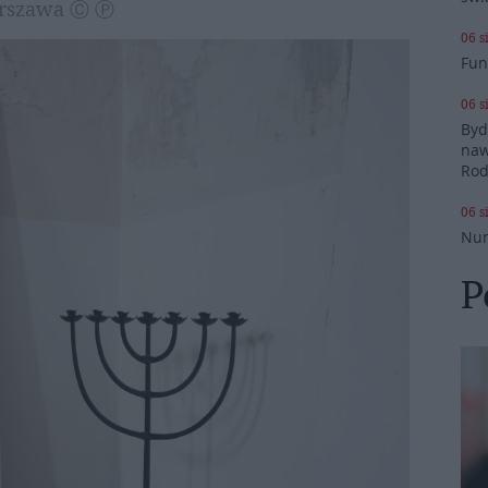
Warszawa Ⓒ Ⓟ
06 s
Fun
06 s
Byd
naw
Rod
06 s
Nun
P