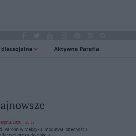
 diecezjalne
Aktywna Parafia
ajnowsze
ierpnia 2026 | 18:32
d. Parolin w Meksyku: modlitwa, obecność i
adectwo drogą do pokoju