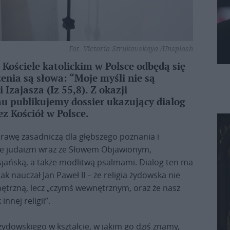
Fot. Victoria Strukovskaya /Unsplash
Kościele katolickim w Polsce odbędą się
nia są słowa: “Moje myśli nie są
Izajasza (Iz 55,8). Z okazji
 publikujemy dossier ukazujący dialog
z Kościół w Polsce.
sprawę zasadniczą dla głębszego poznania i
nie judaizm wraz ze Słowem Objawionym,
ańską, a także modlitwą psalmami. Dialog ten ma
 nauczał Jan Paweł II – że religia żydowska nie
nętrzną, lecz „czymś wewnętrznym, oraz że nasz
innej religii”.
żydowskiego w kształcie, w jakim go dziś znamy,