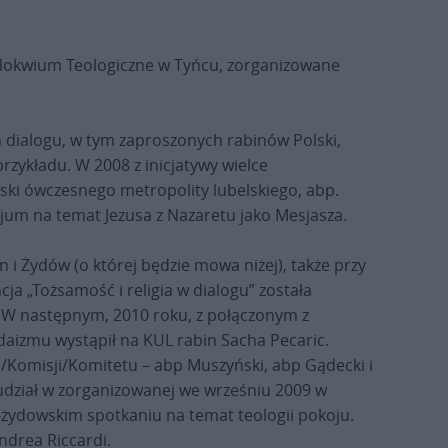
lokwium Teologiczne w Tyńcu, zorganizowane
n dialogu, w tym zaproszonych rabinów Polski,
przykładu. W 2008 z inicjatywy wielce
ki ówczesnego metropolity lubelskiego, abp.
zjum na temat Jezusa z Nazaretu jako Mesjasza.
an i Żydów (o której będzie mowa niżej), także przy
cja „Tożsamość i religia w dialogu” została
. W następnym, 2010 roku, z połączonym z
daizmu wystąpił na KUL rabin Sacha Pecaric.
i/Komisji/Komitetu – abp Muszyński, abp Gądecki i
li udział w zorganizowanej we wrześniu 2009 w
-żydowskim spotkaniu na temat teologii pokoju.
ndrea Riccardi.