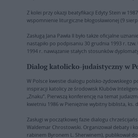
Z kolei przy okazji beatyfikacji Edyty Stein w 19
wspomnienie liturgiczne błogosławionej (9 sierp
Zasługą Jana Pawła II było także oficjalne uznani
nastąpiło po podpisaniu 30 grudnia 1993 r. tzw
1994 r. nawiązanie stałych stosunków dyplomaty
Dialog katolicko-judaistyczny w P
W Polsce kwestie dialogu polsko-żydowskiego 
inspiracji katolicy ze środowisk Klubów Inteligen
„Znaku”. Pierwszą konferencję na temat judaizmu
kwietniu 1986 w Pieniężnie wybitny biblista, ks.
Zasługi w początkowej fazie dialogu chrześcijańs
Waldemar Chrostowski. Organizował debaty i ko
rabinem Byronem L. Sherwinem), publikował do