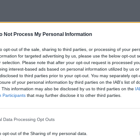
o Not Process My Personal Information
ył pontyfikat św. Jana Pawła II, zarówno ze
 i wielce znaczące gesty.
to opt-out of the sale, sharing to third parties, or processing of your per
formation for targeted advertising by us, please use the below opt-out s
 aby zacieśnić relacje między Żydami a
r selection. Please note that after your opt-out request is processed y
go wizyta w synagodze w Rzymie, przyjazd do
eing interest-based ads based on personal information utilized by us or
enie za prześladowanie i winy chrześcijan wobec
disclosed to third parties prior to your opt-out. You may separately opt-
o, włączając także jego doświadczenia z
losure of your personal information by third parties on the IAB’s list of
. This information may also be disclosed by us to third parties on the
IA
 relacje z Żydami z rodzinnego miasta, stworzyło
Participants
that may further disclose it to other third parties.
acji.
dziedzinie była jego wizyta w synagodze rzymskiej
l Data Processing Opt Outs
zymi braćmi w wierze. Mówił dosłownie, że:
z w pewien sposób. Mamy zatem z nią relacje, jakich
o opt-out of the Sharing of my personal data.
ymi umiłowanymi braćmi i w pewien sposób można