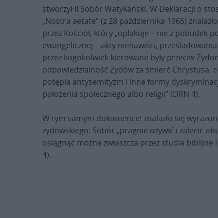
stworzył II Sobór Watykański. W Deklaracji o sto
„Nostra aetate” (z 28 października 1965) znalaz
przez Kościół, który „opłakuje – nie z pobudek p
ewangelicznej – akty nienawiści, prześladowania
przez kogokolwiek kierowane były przeciw Żydo
odpowiedzialność Żydów za śmierć Chrystusa, 
potępia antysemityzm i inne formy dyskryminacj
położenia społecznego albo religii” (DRN 4).
W tym samym dokumencie znalazło się wyrażone
żydowskiego: Sobór „pragnie ożywić i zalecić ob
osiągnąć można zwłaszcza przez studia biblijne 
4).