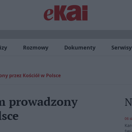
izy
Rozmowy
Dokumenty
Serwisy
ny przez Kościół w Polsce
em prowadzony
N
lsce
06 s
Kar
świ