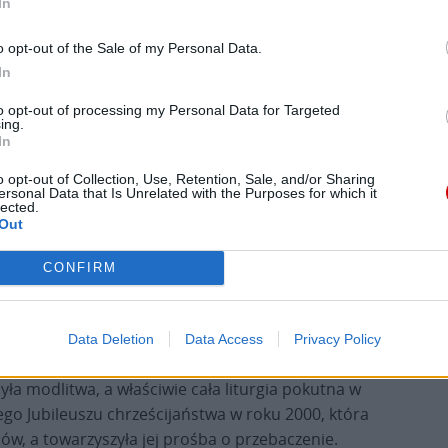
In
o opt-out of the Sale of my Personal Data.
ch i w samym Watykanie z przedstawicielami
In
elkie przejawy antysemityzmu, nazywając go po
to opt-out of processing my Personal Data for Targeted
ing.
In
elu w 2000 roku. Jan Paweł II, składając wizytę
o opt-out of Collection, Use, Retention, Sale, and/or Sharing
ować, aby nadeszła nowa era pojednania i pokoju
ersonal Data that Is Unrelated with the Purposes for which it
lected.
ę składam przyrzeczenie, że Kościół katolicki
Out
została jedynie marzeniem, ale stała się
wyrazem jego dążenia do oczyszczenia pamięci, był
CONFIRM
, wkładającego kartkę z pokutną modlitwą w
ami Świątyni Jerozolimskiej, tak zwanej Ściany
Data Deletion
Data Access
Privacy Policy
a modlitwa, a właściwie cała liturgia pokutna w
iego Jubileuszu chrześcijaństwa w roku 2000, która
w, a towarzyszyła jej prośba o przebaczenie.