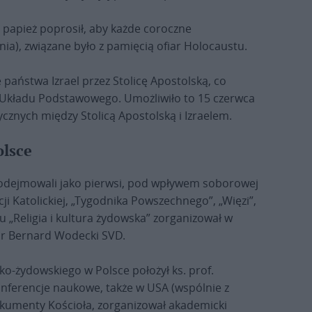
87 papież poprosił, aby każde coroczne
nia), związane było z pamięcią ofiar Holocaustu.
e państwa Izrael przez Stolicę Apostolską, co
. Układu Podstawowego. Umożliwiło to 15 czerwca
cznych między Stolicą Apostolską i Izraelem.
olsce
podejmowali jako pierwsi, pod wpływem soborowej
cji Katolickiej, „Tygodnika Powszechnego”, „Więzi”,
 „Religia i kultura żydowska” zorganizował w
 dr Bernard Wodecki SVD.
ko-żydowskiego w Polsce położył ks. prof.
nferencje naukowe, także w USA (wspólnie z
kumenty Kościoła, zorganizował akademicki