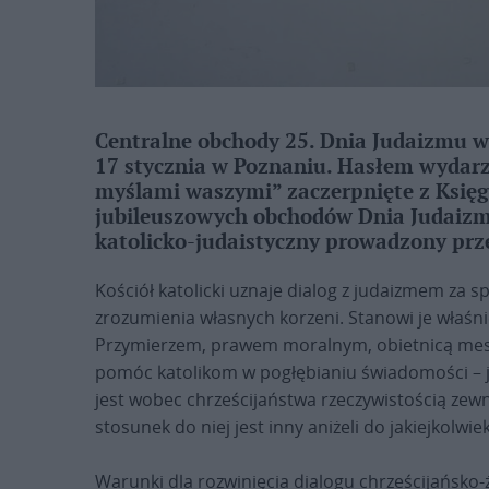
Centralne obchody 25. Dnia Judaizmu w 
17 stycznia w Poznaniu. Hasłem wydarze
myślami waszymi” zaczerpnięte z Księgi 
jubileuszowych obchodów Dnia Judaizmu
katolicko-judaistyczny prowadzony prze
Kościół katolicki uznaje dialog z judaizmem za 
zrozumienia własnych korzeni. Stanowi je właś
Przymierzem, prawem moralnym, obietnicą mesj
pomóc katolikom w pogłębianiu świadomości – jak
jest wobec chrześcijaństwa rzeczywistością zew
stosunek do niej jest inny aniżeli do jakiejkolwiek 
Warunki dla rozwinięcia dialogu chrześcijańsko-