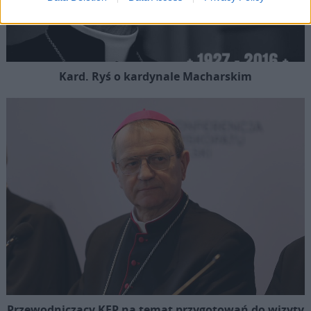
Kard. Ryś o kardynale Macharskim
Przewodniczący KEP na temat przygotowań do wizyty