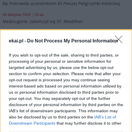
Bp Piotrowski uczestnikiem 45 Pieszej Pielgrzymki Kieleckiej
06 sierpnia 2026 | 20:44
Medziugorie: zakończył się 37. Mladifest
06 sierpnia 2026 | 20:19
Biskupi Meksyku: stulecie Cristiady to czas łaski
ekai.pl -
Do Not Process My Personal Information
06 sierpnia 2026 | 18:32
If you wish to opt-out of the sale, sharing to third parties, or
Kard. Parolin w Meksyku: modlitwa, obecność i świadectwo
processing of your personal or sensitive information for
drogą do pokoju
targeted advertising by us, please use the below opt-out
section to confirm your selection. Please note that after your
06 sierpnia 2026 | 18:28
opt-out request is processed you may continue seeing
Fundacja Małych Stópek tworzy sieć „Szkół Pełnych Życia”
interest-based ads based on personal information utilized by
Popularne
us or personal information disclosed to third parties prior to
your opt-out. You may separately opt-out of the further
disclosure of your personal information by third parties on the
IAB’s list of downstream participants. This information may
also be disclosed by us to third parties on the
IAB’s List of
Downstream Participants
that may further disclose it to other
third parties.