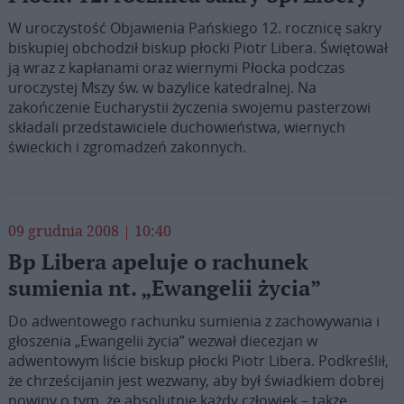
W uroczystość Objawienia Pańskiego 12. rocznicę sakry
biskupiej obchodził biskup płocki Piotr Libera. Świętował
ją wraz z kapłanami oraz wiernymi Płocka podczas
uroczystej Mszy św. w bazylice katedralnej. Na
zakończenie Eucharystii życzenia swojemu pasterzowi
składali przedstawiciele duchowieństwa, wiernych
świeckich i zgromadzeń zakonnych.
09 grudnia 2008 | 10:40
Bp Libera apeluje o rachunek
sumienia nt. „Ewangelii życia”
Do adwentowego rachunku sumienia z zachowywania i
głoszenia „Ewangelii życia” wezwał diecezjan w
adwentowym liście biskup płocki Piotr Libera. Podkreślił,
że chrześcijanin jest wezwany, aby był świadkiem dobrej
nowiny o tym, że absolutnie każdy człowiek – także