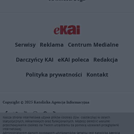
Serwisy
Reklama
Centrum Medialne
Darczyńcy KAI
eKAI poleca
Redakcja
Polityka prywatności
Kontakt
Copyright © 2025 Katolicka Agencja Informacyjna
Nasza strona internetowa używa plików cookies (tzw. ciasteczka) w celach
statystycznych, reklamowych oraz funkcjonalnych. Możesz określić warunki
KAI zastrzega wszelkie prawa do serwisu. Użytkownicy mogą pobierać
przechowywania cookies na Twoim urządzeniu za pomocą ustawień przeglądarki
i drukować fragmenty zawartości serwisu internetowego www.ekai.pl
internetowej.
wyłącznie do użytku osobistego. Publikacja, rozpowszechnianie
Administratorem danych osobowych użytkowników Serwisu jest Katolicka Agencja