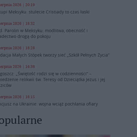
ierpnia 2026 | 20:19
kupi Meksyku: stulecie Cristiady to czas łaski
ierpnia 2026 | 18:32
d. Parolin w Meksyku: modlitwa, obecność i
adectwo drogą do pokoju
ierpnia 2026 | 18:28
dacja Małych Stópek tworzy sieć „Szkół Pełnych Życia”
ierpnia 2026 | 16:38
goszcz: „Świętość rodzi się w codzienności” –
iedzenie relikwii św. Teresy od Dzieciątka Jezus i jej
ziców
ierpnia 2026 | 16:15
cjusz na Ukrainie: wojna wciąż pochłania ofiary
opularne