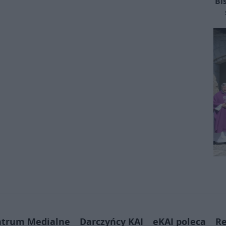
Bi
ntrum Medialne
Darczyńcy KAI
eKAI poleca
Re