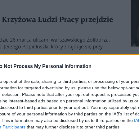
Krzyżowa Ludzi Pracy przejdzie
dzie 26 marca ulicami warszawskiego Żoliborza.
 Jerzego Popiełuszki, który znajduje się przy
o Not Process My Personal Information
to opt-out of the sale, sharing to third parties, or processing of your per
formation for targeted advertising by us, please use the below opt-out s
 nie żyje
r selection. Please note that after your opt-out request is processed y
nowa, działaczka Katolickiej Młodzieży Narodowej,
eing interest-based ads based on personal information utilized by us or
snej Górze w maju 1936 r., odznaczona medalem
disclosed to third parties prior to your opt-out. You may separately opt-
icznych przekładów – dzieł naukowych z dziedziny
losure of your personal information by third parties on the IAB’s list of
. This information may also be disclosed by us to third parties on the
IA
ej pogrzeb odbędzie się w środę 24 marca.
Participants
that may further disclose it to other third parties.