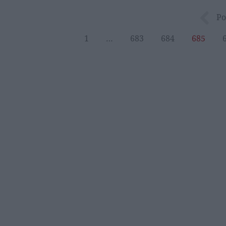
Po
1
…
683
684
685