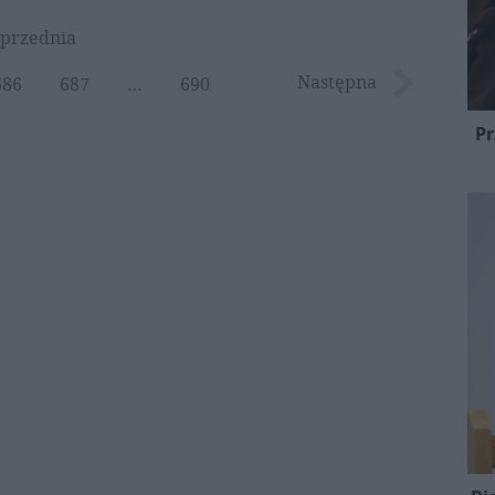
przednia
Następna
686
687
…
690
Pr