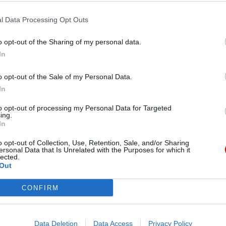
K
l Data Processing Opt Outs
iesza z Łomianek do Gietrzwałdu
o opt-out of the Sharing of my personal data.
z z Nocną Pielgrzymką Młodych do
In
lgrzymkę Pieszą z Łomianek do Gietrzwałdu.
o opt-out of the Sale of my Personal Data.
In
to opt-out of processing my Personal Data for Targeted
ing.
y Nadzorczej Fundacji Radia
In
o opt-out of Collection, Use, Retention, Sale, and/or Sharing
ersonal Data that Is Unrelated with the Purposes for which it
niczącym Rady Nadzorczej Fundacji Radia PLUS
lected.
Fundacji – poinformował Michał Aleksandrowicz z
Out
CONFIRM
Data Deletion
Data Access
Privacy Policy