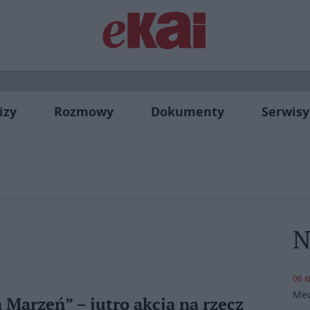
izy
Rozmowy
Dokumenty
Serwisy
N
06 s
Med
Marzeń” – jutro akcja na rzecz