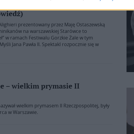
 w wykonaniu M. Ostaszewskiej
owiedź)
Alighieri prezentowany przez Maję Ostaszewską
minikanów na warszawskiej Starówce to
ieł” w ramach Festiwalu Gorzkie Żale w tym
śli Jana Pawła II. Spektakl rozpocznie się w
e – wielkim prymasie II
 nazywał wielkim prymasem II Rzeczpospolitej, były
arca w Warszawie.