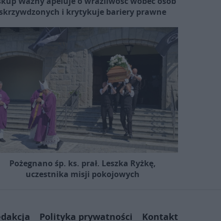
skup Ważny apeluje o wrażliwość wobec osób
skrzywdzonych i krytykuje bariery prawne
Pożegnano śp. ks. prał. Leszka Ryżkę,
uczestnika misji pokojowych
dakcja
Polityka prywatności
Kontakt