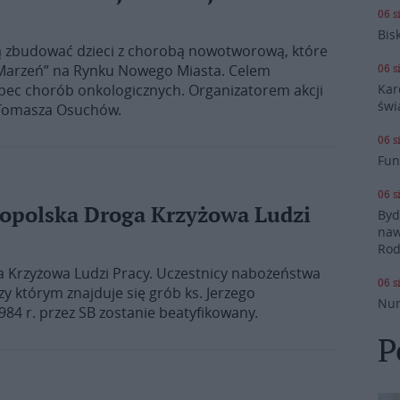
06 s
Bis
 zbudować dzieci z chorobą nowotworową, które
 Marzeń” na Rynku Nowego Miasta. Celem
06 s
bec chorób onkologicznych. Organizatorem akcji
Kar
świ
 Tomasza Osuchów.
06 s
Fun
06 s
nopolska Droga Krzyżowa Ludzi
Byd
naw
Rod
 Krzyżowa Ludzi Pracy. Uczestnicy nabożeństwa
06 s
rzy którym znajduje się grób ks. Jerzego
Nun
84 r. przez SB zostanie beatyfikowany.
P