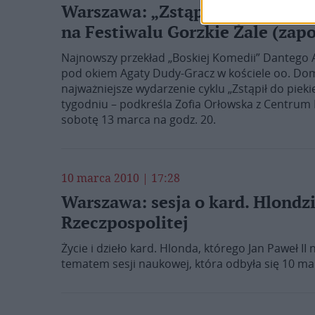
Warszawa: „Zstąpił do piekieł”
na Festiwalu Gorzkie Żale (zap
Najnowszy przekład „Boskiej Komedii” Dantego 
pod okiem Agaty Dudy-Gracz w kościele oo. Do
najważniejsze wydarzenie cyklu „Zstąpił do piek
tygodniu – podkreśla Zofia Orłowska z Centrum My
sobotę 13 marca na godz. 20.
10 marca 2010 | 17:28
Warszawa: sesja o kard. Hlondzi
Rzeczpospolitej
Życie i dzieło kard. Hlonda, którego Jan Paweł II
tematem sesji naukowej, która odbyła się 10 m