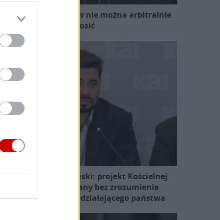
ard. Sarah: Obrzędów nie można arbitralnie
znosić
Prof. Michał Królikowski: projekt Kościelnej
Komisji przygotowany bez zrozumienia
otoczenia prawnego działającego państwa