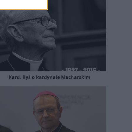
Kard. Ryś o kardynale Macharskim