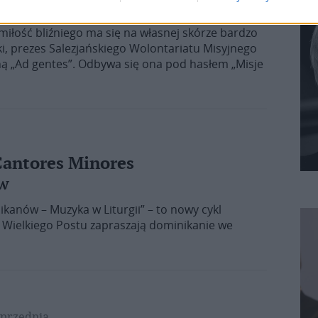
 we Wrocławiu
i miłość bliźniego ma się na własnej skórze bardzo
cki, prezes Salezjańskiego Wolontariatu Misyjnego
ną „Ad gentes”. Odbywa się ona pod hasłem „Misje
Cantores Minores
ów
kanów – Muzyka w Liturgii” – to nowy cykl
e Wielkiego Postu zapraszają dominikanie we
przednia