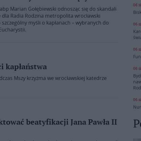
06 s
 abp Marian Gołębiewski odnosząc się do skandali
Bis
 dla Radia Rodzina metropolita wrocławski
ób szczególny myśli o kapłanach – wybranych do
06 s
Eucharystii.
Kar
świ
06 s
Fun
i kapłaństwa
06 s
Byd
dczas Mszy krzyżma we wrocławskiej katedrze
naw
Rod
06 s
Nun
P
tować beatyfikacji Jana Pawła II