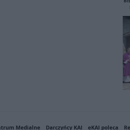
Bi
ntrum Medialne
Darczyńcy KAI
eKAI poleca
Re