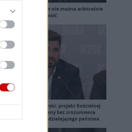
ard. Sarah: Obrzędów nie można arbitralnie
znosić
Prof. Michał Królikowski: projekt Kościelnej
Komisji przygotowany bez zrozumienia
otoczenia prawnego działającego państwa