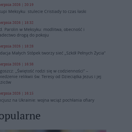
ierpnia 2026 | 20:19
kupi Meksyku: stulecie Cristiady to czas łaski
ierpnia 2026 | 18:32
d. Parolin w Meksyku: modlitwa, obecność i
adectwo drogą do pokoju
ierpnia 2026 | 18:28
dacja Małych Stópek tworzy sieć „Szkół Pełnych Życia”
ierpnia 2026 | 16:38
goszcz: „Świętość rodzi się w codzienności” –
iedzenie relikwii św. Teresy od Dzieciątka Jezus i jej
ziców
ierpnia 2026 | 16:15
cjusz na Ukrainie: wojna wciąż pochłania ofiary
opularne