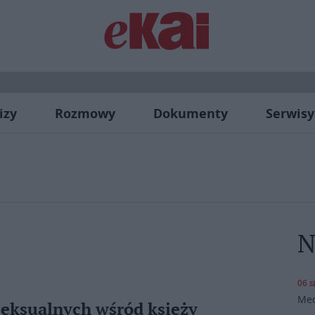
izy
Rozmowy
Dokumenty
Serwisy
N
06 s
Med
seksualnych wśród księży