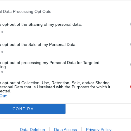
elgrzymować na Jasną Górę
K
l Data Processing Opt Outs
e?– pod takim hasłem wyruszy jutro z Wrocławia na
o opt-out of the Sharing of my personal data.
 będzie w modlitwie polecać Matce Bożej Królowej
In
o opt-out of the Sale of my Personal Data.
In
to opt-out of processing my Personal Data for Targeted
ing.
kard. Kominka
In
cą się Europę, dostrzegamy pośmiertne zwycięstwo
o opt-out of Collection, Use, Retention, Sale, and/or Sharing
 homilii o kard. Bolesławie Kominku ks. prał.
ersonal Data that Is Unrelated with the Purposes for which it
lected.
obchodzono 10 marca kolejną rocznicę śmierci
Out
CONFIRM
Data Deletion
Data Access
Privacy Policy