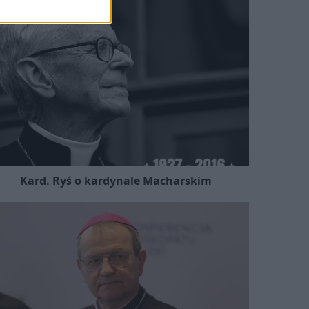
Kard. Ryś o kardynale Macharskim