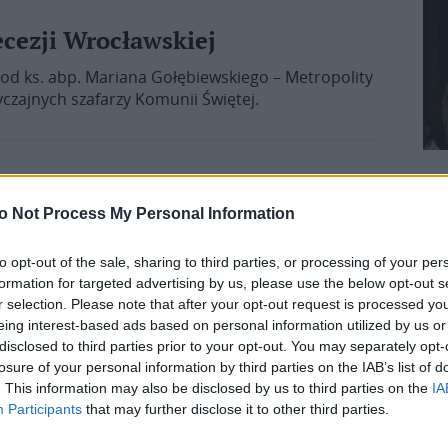
cezji Wrocławskiej
 od ks. abp. Mariana Gołębiewskiego – Metropolity
czajnych szafarzy Komunii Świętej.
 Krzyżowej ulicami miasta
o Not Process My Personal Information
rów, wzięło udział w Akademickiej Drodze
to opt-out of the sale, sharing to third parties, or processing of your per
r 26 marca. – Nie chcemy niczego manifestować –
formation for targeted advertising by us, please use the below opt-out s
stwa ks. Mirosław Maliński, diecezjalny
r selection. Please note that after your opt-out request is processed y
lić się w miejscach, którymi na co dzień biegamy
eing interest-based ads based on personal information utilized by us or
disclosed to third parties prior to your opt-out. You may separately opt-
losure of your personal information by third parties on the IAB’s list of
. This information may also be disclosed by us to third parties on the
IA
Participants
that may further disclose it to other third parties.