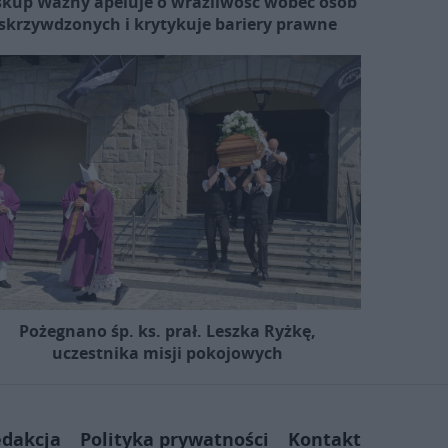
skup Ważny apeluje o wrażliwość wobec osób
skrzywdzonych i krytykuje bariery prawne
Pożegnano śp. ks. prał. Leszka Ryżkę,
uczestnika misji pokojowych
dakcja
Polityka prywatności
Kontakt