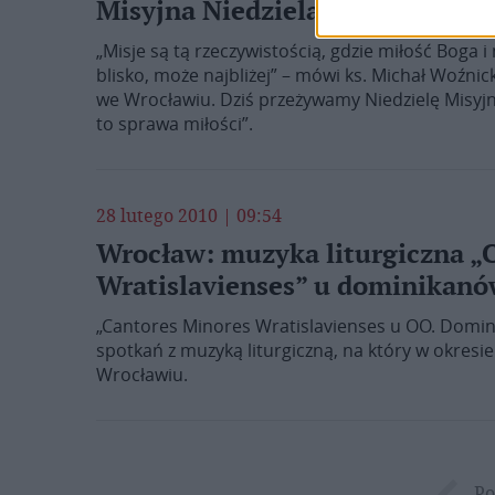
Misyjna Niedziela „Ad Gentes”
„Misje są tą rzeczywistością, gdzie miłość Boga 
blisko, może najbliżej” – mówi ks. Michał Woźni
we Wrocławiu. Dziś przeżywamy Niedzielę Misyj
to sprawa miłości”.
28 lutego 2010 | 09:54
Wrocław: muzyka liturgiczna „
Wratislavienses” u dominikan
„Cantores Minores Wratislavienses u OO. Domini
spotkań z muzyką liturgiczną, na który w okresi
Wrocławiu.
Po