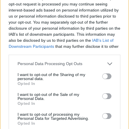
opt-out request is processed you may continue seeing
interest-based ads based on personal information utilized by
us or personal information disclosed to third parties prior to
your opt-out. You may separately opt-out of the further
disclosure of your personal information by third parties on the
1
2
3
…
18
IAB’s list of downstream participants. This information may
also be disclosed by us to third parties on the
IAB’s List of
Następna
Downstream Participants
that may further disclose it to other
third parties.
Najnowsze
Personal Data Processing Opt Outs
I want to opt-out of the Sharing of my
06 sierpnia 2026 | 09:50
personal data.
Opted In
Jarosław: obchody 450 lat cudownego obrazu Matki Bożej
Śnieżnej
I want to opt-out of the Sale of my
Personal Data.
06 sierpnia 2026 | 09:48
Opted In
Andrzej Lewek: potrzebujemy duszpasterstwa mężczyzn
I want to opt-out of processing my
06 sierpnia 2026 | 09:16
Personal Data for Targeted Advertising.
Opted In
Wiślica: rozpoczęła się 45. Kielecka Piesza Pielgrzymka na Jasną