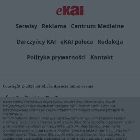
Serwisy
Reklama
Centrum Medialne
Darczyńcy KAI
eKAI poleca
Redakcja
Polityka prywatności
Kontakt
Copyright © 2025 Katolicka Agencja Informacyjna
Nasza strona internetowa używa plików cookies (tzw. ciasteczka) w celach
statystycznych, reklamowych oraz funkcjonalnych. Możesz określić warunki
KAI zastrzega wszelkie prawa do serwisu. Użytkownicy mogą pobierać
przechowywania cookies na Twoim urządzeniu za pomocą ustawień przeglądarki
i drukować fragmenty zawartości serwisu internetowego www.ekai.pl
internetowej.
wyłącznie do użytku osobistego. Publikacja, rozpowszechnianie
Administratorem danych osobowych użytkowników Serwisu jest Katolicka Agencja
Informacyjna sp. z o.o. z siedzibą w Warszawie (KAI). Dane osobowe przetwarzamy m.in.
zawartości niniejszego serwisu lub jej sprzedaż (także framing i in.
w celu wykonania umowy pomiędzy KAI a użytkownikiem Serwisu, wypełnienia
podobne metody), są bez uprzedniej pisemnej zgody KAI zabronione i
obowiązków prawnych ciążących na Administratorze, a także w celach kontaktowych i
stanowią naruszenie ustaw o prawie autorskim, ochronie baz danych i
marketingowych. Masz prawo dostępu do treści swoich danych, ich sprostowania,
usunięcia lub ograniczenia przetwarzania, wniesienia sprzeciwu, a także prawo do