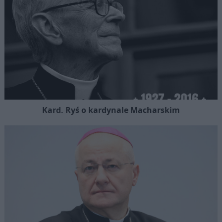
Kard. Ryś o kardynale Macharskim