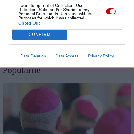
Górę
I want to opt-out of Collection, Use,
Retention, Sale, and/or Sharing of my
06 sierpnia 2026 | 09:08
Personal Data that Is Unrelated with the
Purposes for which it was collected.
Bp Milewski: Pielgrzymka jest żywym znakiem wiary Kościoła
Opted Out
05 sierpnia 2026 | 21:23
CONFIRM
Przewodniczący KEP na temat przygotowań do wizyty papieża
05 sierpnia 2026 | 20:38
Kard. Kikuchi z okazji rocznicy bombardowań atomowych
Data Deletion
Data Access
Privacy Policy
Popularne