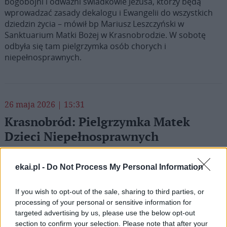
bogobojni i odważni świadkowie Jezusa, którzy będą
wprowadzać zasady dekalogu i Ewangelii do wszystkich
dziedzin życia – mówił bp Mariusz Leszczyński w
Sanktuarium Matki Bożej w Krasnobrodzie. W sobotę
odbyła się tam pielgrzymka osób chorych i
niepełnosprawnych.
26 maja 2026 | 15:31
Krasnobród: Pielgrzymka Matek
Dzieci Niepełnosprawnych
W Sanktuarium Matki Bożej w Krasnobrodzie 26 maja
odbyła się Diecezjalna Pielgrzymka Matek Dzieci
ekai.pl -
Do Not Process My Personal Information
Niepełnosprawnych z diecezji zamojsko-lubaczowskiej.
Mszy św. przewodniczył bp Marian Rojek. Kaznodzieja
If you wish to opt-out of the sale, sharing to third parties, or
podkreślił, że dla Boga najważniejszą sprawą nie jest
processing of your personal or sensitive information for
ludzka niedoskonałość czy niepełnosprawność, lecz
targeted advertising by us, please use the below opt-out
miłość.
section to confirm your selection. Please note that after your