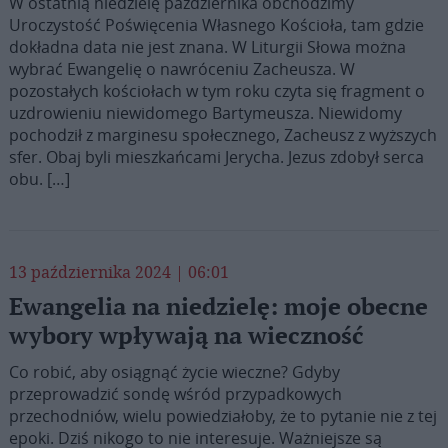
W ostatnią niedzielę października obchodzimy
Uroczystość Poświęcenia Własnego Kościoła, tam gdzie
dokładna data nie jest znana. W Liturgii Słowa można
wybrać Ewangelię o nawróceniu Zacheusza. W
pozostałych kościołach w tym roku czyta się fragment o
uzdrowieniu niewidomego Bartymeusza. Niewidomy
pochodził z marginesu społecznego, Zacheusz z wyższych
sfer. Obaj byli mieszkańcami Jerycha. Jezus zdobył serca
obu. […]
13 października 2024 | 06:01
Ewangelia na niedzielę: moje obecne
wybory wpływają na wieczność
Co robić, aby osiągnąć życie wieczne? Gdyby
przeprowadzić sondę wśród przypadkowych
przechodniów, wielu powiedziałoby, że to pytanie nie z tej
epoki. Dziś nikogo to nie interesuje. Ważniejsze są