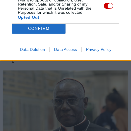
Siostra Wolfers: w czasach kryzysu radość ma siłę polityczną
Retention, Sale, and/or Sharing of my
Personal Data that Is Unrelated with the
Purposes for which it was collected.
08 sierpnia 2026 | 19:04
Opted Out
SIGNIS 2026: komunikacja w służbie Ewangelii
CONFIRM
08 sierpnia 2026 | 18:23
Papież: w św. Agacie kontemplujemy zwycięstwo miłości nad
śmiercią
Data Deletion
Data Access
Privacy Policy
Popularne