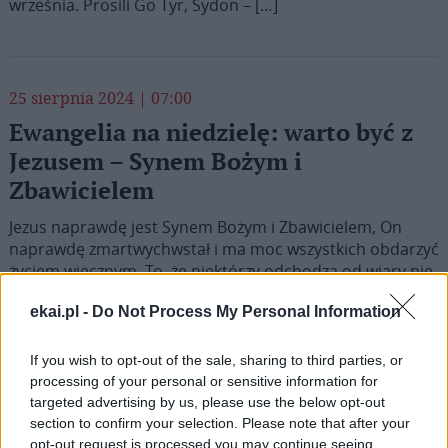
września. Prosili Go Tyr, Sydon – […]
25 sierpnia 2024 | 07:00
Ewangelia na niedzielę: warto być z
Jezusem – Synem Bożym i
Zbawicielem
Jezus naprawdę jest Synem Bożym i Zbawicielem, On
naprawdę zmartwychwstał i ma moc wszystkich obdarzyć
życiem wiecznym. To, że niektórzy odchodzą od wiary nie
znaczy, że ta wiara jest nieprawdziwa. Żyjemy w czasach,
ekai.pl -
Do Not Process My Personal Information
kiedy łatwo się człowiekowi pogubić i narazić nawet na
utratę zbawienia. Ten aspekt został pogłębiony w
komentarzu do Ewangelii przygotowanym przez Centrum
If you wish to opt-out of the sale, sharing to third parties, or
Formacji Duchowej w Krakowie na niedzielę 25 sierpnia.
processing of your personal or sensitive information for
targeted advertising by us, please use the below opt-out
section to confirm your selection. Please note that after your
opt-out request is processed you may continue seeing