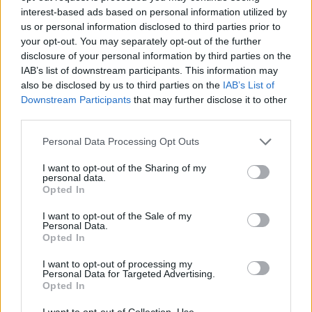
interest-based ads based on personal information utilized by
us or personal information disclosed to third parties prior to
Poprzednia
your opt-out. You may separately opt-out of the further
disclosure of your personal information by third parties on the
1
2
3
4
5
…
88
IAB’s list of downstream participants. This information may
also be disclosed by us to third parties on the
IAB’s List of
Następna
Downstream Participants
that may further disclose it to other
third parties.
Najnowsze
Personal Data Processing Opt Outs
I want to opt-out of the Sharing of my
09 sierpnia 2026 | 04:22
personal data.
Opted In
Kard. Timothy Radcliffe na odpuście u gdańskich dominikanów
I want to opt-out of the Sale of my
08 sierpnia 2026 | 21:11
Personal Data.
45 Kielecka Piesza Pielgrzymka na Jasną Górę
Opted In
08 sierpnia 2026 | 21:07
I want to opt-out of processing my
Personal Data for Targeted Advertising.
Coca-Cola dyskryminuje Jezusa Króla?
Opted In
08 sierpnia 2026 | 20:19
I want to opt-out of Collection, Use,