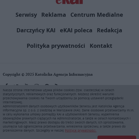
Serwisy
Reklama
Centrum Medialne
Darczyńcy KAI
eKAI poleca
Redakcja
Polityka prywatności
Kontakt
Copyright © 2025 Katolicka Agencja Informacyjna
Nasza strona internetowa używa plików cookies (tzw. ciasteczka) w celach
statystycznych, reklamowych oraz funkcjonalnych. Możesz określić warunki
KAI zastrzega wszelkie prawa do serwisu. Użytkownicy mogą pobierać
przechowywania cookies na Twoim urządzeniu za pomocą ustawień przeglądarki
i drukować fragmenty zawartości serwisu internetowego www.ekai.pl
internetowej.
wyłącznie do użytku osobistego. Publikacja, rozpowszechnianie
Administratorem danych osobowych użytkowników Serwisu jest Katolicka Agencja
Informacyjna sp. z o.o. z siedzibą w Warszawie (KAI). Dane osobowe przetwarzamy m.in.
zawartości niniejszego serwisu lub jej sprzedaż (także framing i in.
w celu wykonania umowy pomiędzy KAI a użytkownikiem Serwisu, wypełnienia
podobne metody), są bez uprzedniej pisemnej zgody KAI zabronione i
obowiązków prawnych ciążących na Administratorze, a także w celach kontaktowych i
stanowią naruszenie ustaw o prawie autorskim, ochronie baz danych i
marketingowych. Masz prawo dostępu do treści swoich danych, ich sprostowania,
usunięcia lub ograniczenia przetwarzania, wniesienia sprzeciwu, a także prawo do
uczciwej konkurencji - będą ścigane przy pomocy wszelkich
przenoszenia danych. Szczegóły w naszej
Polityce prywatności.
dostępnych środków prawnych. Zapraszamy do prenumeraty serwisu