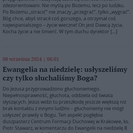
zdezorientowani. Nie myślą po Bożemu, lecz po ludzku.
Po Bożemu „stracić” nie znaczy „przegrać”, tylko „wygrać”.
Bóg chce, abyś stracił coś gorszego, a otrzymał coś
najwspanialszego – życie wieczne! On jest Dawcą życia.
Kocha życie a nie śmierć. W tym duchu dyrektor […]
08 września 2024 | 06:01
Ewangelia na niedzielę: usłyszeliśmy
czy tylko słuchaliśmy Boga?
Do Jezusa przyprowadzono głuchoniemego.
Niepełnosprawność, głuchota, oddziela od świata
słyszących. Jezus widzi tu przeszkodę jeszcze większą niż
brak kontaktu z innymi ludźmi – głuchoniemy nie mógł
usłyszeć prawdy o Bogu. Ten aspekt pogłębia
duszpasterz Centrum Formacji Duchowej w Krakowie, ks.
Piotr Stawarz, w komentarzu do Ewangelii na niedzielę 8