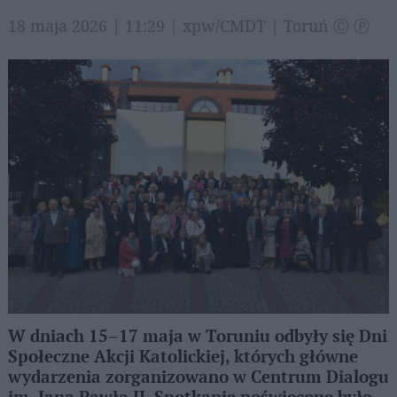
18 maja 2026 | 11:29 | xpw/CMDT | Toruń Ⓒ Ⓟ
W dniach 15–17 maja w Toruniu odbyły się Dni
Społeczne Akcji Katolickiej, których główne
wydarzenia zorganizowano w Centrum Dialogu