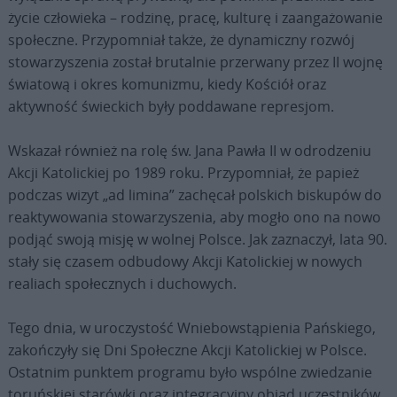
życie człowieka – rodzinę, pracę, kulturę i zaangażowanie
społeczne. Przypomniał także, że dynamiczny rozwój
stowarzyszenia został brutalnie przerwany przez II wojnę
światową i okres komunizmu, kiedy Kościół oraz
aktywność świeckich były poddawane represjom.
Wskazał również na rolę św. Jana Pawła II w odrodzeniu
Akcji Katolickiej po 1989 roku. Przypomniał, że papież
podczas wizyt „ad limina” zachęcał polskich biskupów do
reaktywowania stowarzyszenia, aby mogło ono na nowo
podjąć swoją misję w wolnej Polsce. Jak zaznaczył, lata 90.
stały się czasem odbudowy Akcji Katolickiej w nowych
realiach społecznych i duchowych.
Tego dnia, w uroczystość Wniebowstąpienia Pańskiego,
zakończyły się Dni Społeczne Akcji Katolickiej w Polsce.
Ostatnim punktem programu było wspólne zwiedzanie
toruńskiej starówki oraz integracyjny obiad uczestników