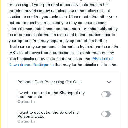
processing of your personal or sensitive information for
targeted advertising by us, please use the below opt-out
section to confirm your selection. Please note that after your
Facebook
opt-out request is processed you may continue seeing
interest-based ads based on personal information utilized by
us or personal information disclosed to third parties prior to
Twitter
Messenger
WhatsApp
Email
Copy
Print
your opt-out. You may separately opt-out of the further
Link
disclosure of your personal information by third parties on the
Wersja do druku
IAB’s list of downstream participants. This information may
also be disclosed by us to third parties on the
IAB’s List of
Downstream Participants
that may further disclose it to other
third parties.
AKCJA KATOLICKA
BP ARKADIUSZ OKROJ
Tagi:
Personal Data Processing Opt Outs
DIECEZJA TORUŃSKA
ŚW. JAN PAWEŁ II
I want to opt-out of the Sharing of my
personal data.
Opted In
I want to opt-out of the Sale of my
Najnowsze
Personal Data.
Opted In