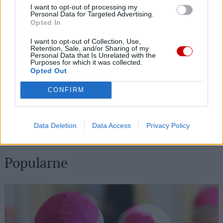
I want to opt-out of processing my
06 sierpnia 2026 | 10:02
Personal Data for Targeted Advertising.
Bp Muskus do pielgrzymów: potrzebujemy przypomnieć sobie,
Opted In
jak piękne jest chrześcijaństwo
I want to opt-out of Collection, Use,
06 sierpnia 2026 | 09:50
Retention, Sale, and/or Sharing of my
Personal Data that Is Unrelated with the
Jarosław: obchody 450 lat cudownego obrazu Matki Bożej
Purposes for which it was collected.
Śnieżnej
Opted Out
06 sierpnia 2026 | 09:48
CONFIRM
Andrzej Lewek: potrzebujemy duszpasterstwa mężczyzn
06 sierpnia 2026 | 09:16
Data Deletion
Data Access
Privacy Policy
Wiślica: rozpoczęła się 45. Kielecka Piesza Pielgrzymka na Jasną
Górę
Popularne