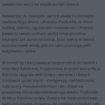
świadectwo wiary we współczesnym świecie.
Nawiązując do Ewangelii, zwrócił uwagę na niezwykłe
zaufanie Boga wobec człowieka. Podkreślił, że mimo
ludzkiej słabości, ograniczeń i niepewności Chrystus
powierza swoim uczniom wielką misję głoszenia
Ewangelii. Jak zaznaczył biskup, Jezus wierzy w swoich
uczniów nawet wtedy, gdy oni sami pozostają pełni
wątpliwości i lęków.
W homilii bp Okroj nawiązał bezpośrednio do historii i
misji Akcji Katolickiej. Przypomniał, że przed wojną Akcja
Katolicka skupiała setki tysięcy członków z różnych
środowisk społecznych – inteligencję, rzemieślników,
ludzi pracy, mieszkańców miast i wsi, stając się
prawdziwą szkołą odpowiedzialnego laikatu. Podkreślił,
że Akcja Katolicka uczyła, iż wiara nie może pozostawać
wyłącznie sprawą prywatną, ale powinna przenikać całe