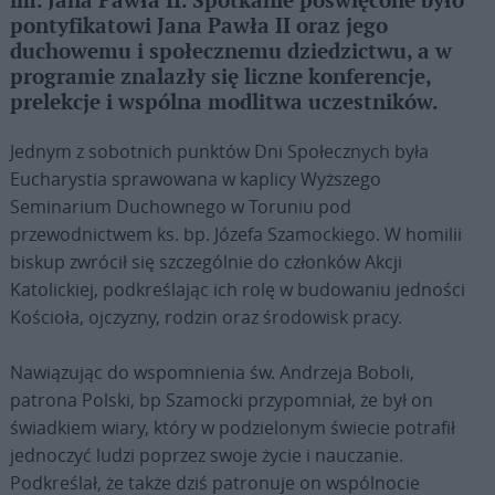
im. Jana Pawła II. Spotkanie poświęcone było
pontyfikatowi Jana Pawła II oraz jego
duchowemu i społecznemu dziedzictwu, a w
programie znalazły się liczne konferencje,
prelekcje i wspólna modlitwa uczestników.
Jednym z sobotnich punktów Dni Społecznych była
Eucharystia sprawowana w kaplicy Wyższego
Seminarium Duchownego w Toruniu pod
przewodnictwem ks. bp. Józefa Szamockiego. W homilii
biskup zwrócił się szczególnie do członków Akcji
Katolickiej, podkreślając ich rolę w budowaniu jedności
Kościoła, ojczyzny, rodzin oraz środowisk pracy.
Nawiązując do wspomnienia św. Andrzeja Boboli,
patrona Polski, bp Szamocki przypomniał, że był on
świadkiem wiary, który w podzielonym świecie potrafił
jednoczyć ludzi poprzez swoje życie i nauczanie.
Podkreślał, że także dziś patronuje on wspólnocie