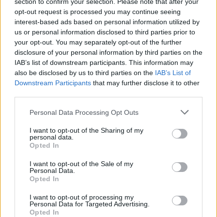
section to confirm your selection. Please note that after your
pielgrzymami nadziei. Tej nadziei, którą przyniosła nam
opt-out request is processed you may continue seeing
właśnie Boża dziecina.
interest-based ads based on personal information utilized by
us or personal information disclosed to third parties prior to
your opt-out. You may separately opt-out of the further
Dlatego pamiętajmy, proszę, że nie ma miejsca
disclosure of your personal information by third parties on the
świętszego, niż ludzkie serce otwarte na Boga. Chciałbym,
IAB’s list of downstream participants. This information may
aby każdy z nas poczuł, że stanowi niezwykle ważny
also be disclosed by us to third parties on the
IAB’s List of
element tej wielkiej budowli, jaką jest Kościół. Młodszy,
Downstream Participants
that may further disclose it to other
starszy, zdrowy i chory, wierzący, wątpiący i poszukujący
third parties.
Boga.
Personal Data Processing Opt Outs
Drodzy siostry i bracia, święta Bożego Narodzenia
I want to opt-out of the Sharing of my
personal data.
kojarzą nam się z radością, ciepłem rodzinnego domu,
Opted In
spokojem i miłością. Tego wszystkiego wam życzę, ale i
dziękuję za każdy dar miłosierdzia, który czynicie wobec
I want to opt-out of the Sale of my
Personal Data.
bliźniego.
Opted In
I want to opt-out of processing my
Każda bezinteresowna pomoc, wiara i troska drugiego
Personal Data for Targeted Advertising.
człowieka, stają się owocami przyjścia na świat Jezusa.
Opted In