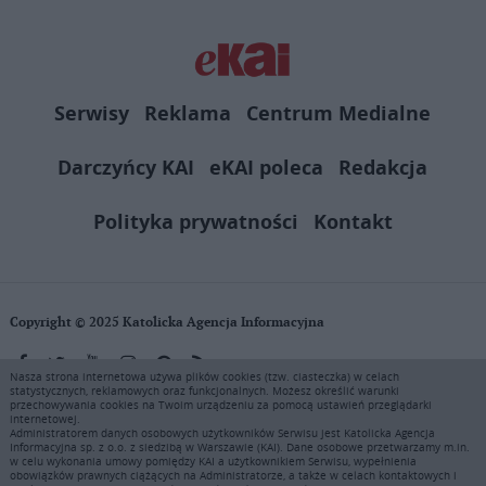
Serwisy
Reklama
Centrum Medialne
Darczyńcy KAI
eKAI poleca
Redakcja
Polityka prywatności
Kontakt
Copyright © 2025 Katolicka Agencja Informacyjna
Nasza strona internetowa używa plików cookies (tzw. ciasteczka) w celach
statystycznych, reklamowych oraz funkcjonalnych. Możesz określić warunki
KAI zastrzega wszelkie prawa do serwisu. Użytkownicy mogą pobierać
przechowywania cookies na Twoim urządzeniu za pomocą ustawień przeglądarki
i drukować fragmenty zawartości serwisu internetowego www.ekai.pl
internetowej.
wyłącznie do użytku osobistego. Publikacja, rozpowszechnianie
Administratorem danych osobowych użytkowników Serwisu jest Katolicka Agencja
Informacyjna sp. z o.o. z siedzibą w Warszawie (KAI). Dane osobowe przetwarzamy m.in.
zawartości niniejszego serwisu lub jej sprzedaż (także framing i in.
w celu wykonania umowy pomiędzy KAI a użytkownikiem Serwisu, wypełnienia
podobne metody), są bez uprzedniej pisemnej zgody KAI zabronione i
obowiązków prawnych ciążących na Administratorze, a także w celach kontaktowych i