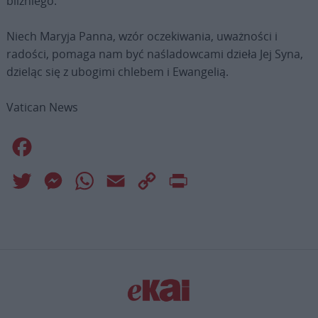
bliźniego.
Niech Maryja Panna, wzór oczekiwania, uważności i
radości, pomaga nam być naśladowcami dzieła Jej Syna,
dzieląc się z ubogimi chlebem i Ewangelią.
Vatican News
Facebook
Twitter
Messenger
WhatsApp
Email
Copy
Print
Link