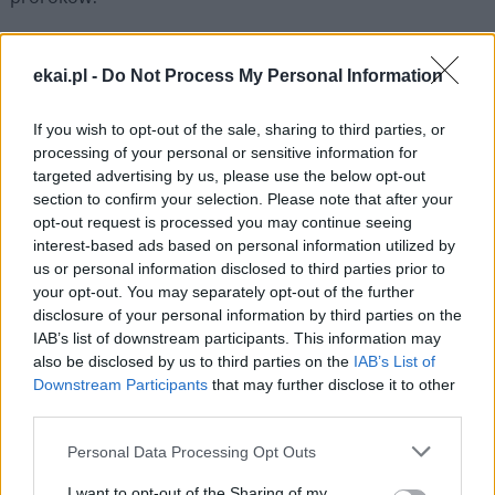
Odpowiedź Jezusa kieruje spojrzenie ku tym, których On
ekai.pl -
Do Not Process My Personal Information
umiłował i którym służył. To oni – ostatni, ubodzy, chorzy
– mówią za Niego. Chrystus oznajmia, kim jest, poprzez
If you wish to opt-out of the sale, sharing to third parties, or
to, co czyni. To zaś, co robi, jest dla nas wszystkich
processing of your personal or sensitive information for
znakiem zbawienia. W istocie, kiedy spotykamy Jezusa,
targeted advertising by us, please use the below opt-out
życie pozbawione światła, słowa i smaku, odnajduje sens
section to confirm your selection. Please note that after your
– niewidomi widzą, niemi mówią, głusi słyszą. Wizerunek
opt-out request is processed you may continue seeing
Boga, oszpecony przez trąd, zyskuje na nowo
interest-based ads based on personal information utilized by
us or personal information disclosed to third parties prior to
integralność i zdrowie. Nawet umarli, pozbawieni czucia,
your opt-out. You may separately opt-out of the further
powracają do życia (por. w. 5). To jest Ewangelia Jezusa,
disclosure of your personal information by third parties on the
dobra nowina, głoszona ubogim – kiedy Bóg przychodzi
IAB’s list of downstream participants. This information may
na świat, to widać!
also be disclosed by us to third parties on the
IAB’s List of
Downstream Participants
that may further disclose it to other
Słowo Jezusa uwalnia nas z więzienia rozpaczy i cierpienia
third parties.
– każde proroctwo w Nim znajduje wyczekiwane
Personal Data Processing Opt Outs
spełnienie. To bowiem Chrystus otwiera oczy człowieka
na chwałę Boga. On daje mowę uciśnionym, którym
I want to opt-out of the Sharing of my