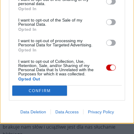
personal data.
przemoc i nienawiść odebrały głos; On przezwycięża
Opted In
ideologię, która czyni głuchymi na prawdę; On uzdrawia z
I want to opt-out of the Sale of my
pozorów, które zniekształcają ciało.
Personal Data.
Opted In
Słowo życia uwalnia nas więc od zła, które prowadzi serce
I want to opt-out of processing my
do śmierci. Dlatego, jako uczniowie Pana, w tym czasie
Personal Data for Targeted Advertising.
Opted In
Adwentu jesteśmy wzywani, by łączyć oczekiwanie na
Zbawiciela ze zwróceniem uwagi na to, co Bóg czyni w
I want to opt-out of Collection, Use,
Retention, Sale, and/or Sharing of my
świecie. Wtedy będziemy mogli doświadczyć radości z
Personal Data that Is Unrelated with the
wolności, która spotyka swojego Zbawiciela: „
Gaudete in
Purposes for which it was collected.
Opted Out
Domino semper
– Radujcie się zawsze w Panu” (
Flp
4, 4).
Właśnie tym wezwaniem rozpoczyna się dzisiejsza Msza
CONFIRM
św., w III Niedzielę Adwentu, nazywaną z tego względu
Niedzielą
Gaudete
. Radujmy się zatem, bo Jezus jest naszą
nadzieją, zwłaszcza w godzinie próby, kiedy wydaje się, że
Data Deletion
Data Access
Privacy Policy
życie traci sens, a wszystko jawi się nam mroczniejsze,
brakuje nam słów i uciążliwe jest dla nas słuchanie