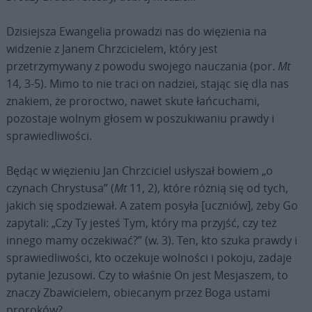
Dzisiejsza Ewangelia prowadzi nas do więzienia na
widzenie z Janem Chrzcicielem, który jest
przetrzymywany z powodu swojego nauczania (por.
Mt
14, 3-5). Mimo to nie traci on nadziei, stając się dla nas
znakiem, że proroctwo, nawet skute łańcuchami,
pozostaje wolnym głosem w poszukiwaniu prawdy i
sprawiedliwości.
Będąc w więzieniu Jan Chrzciciel usłyszał bowiem „o
czynach Chrystusa” (
Mt
11, 2), które różnią się od tych,
jakich się spodziewał. A zatem posyła [uczniów], żeby Go
zapytali: „Czy Ty jesteś Tym, który ma przyjść, czy też
innego mamy oczekiwać?” (w. 3). Ten, kto szuka prawdy i
sprawiedliwości, kto oczekuje wolności i pokoju, zadaje
pytanie Jezusowi. Czy to właśnie On jest Mesjaszem, to
znaczy Zbawicielem, obiecanym przez Boga ustami
proroków?