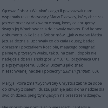
Ojcowie Soboru Watykańskiego II pozostawili nam
wspaniały tekst dotyczący Maryi Dziewicy, który chcę raz
jeszcze przeczytać z wami dzisiaj, kiedy celebrujemy
święto Jej Wniebowzięcia do chwały niebios. Pod koniec
dokumentu o Kościele Sobór mówi: „Jak w niebie Matka
Jezusa doznaje już chwały co do ciała i duszy, będąc
obrazem i początkiem Kościoła, mającego osiągnąć
pełnię w przyszłym wieku, tak tu na ziemi, dopóki nie
nadejdzie dzień Pański (por.
2 P
3, 10), przyświeca Ona
pielgrzymującemu Ludowi Bożemu jako znak
niezachwianej nadziei i pociechy” (
Lumen gentium
, 68).
Maryja, którą zmartwychwstały Chrystus zabrał ze sobą
do chwały z ciałem i duszą, jaśnieje jako ikona nadziei dla
swoich dzieci, pielgrzymujących na przestrzeni dziejów.
Nie sposób nie pomyśleć o wersetach Dantego w