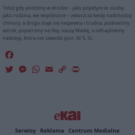
Toteż gdy jesteśmy w drodze – jako pojedyncze osoby,
jako rodzina, we wspólnocie – zwłaszcza kiedy nadchodzą
chmury, a droga staje się niepewna i trudna, podnieśmy
wzrok, popatrzmy na Nią, naszą Matkę, a odnajdziemy
nadzieję, która nie zawodzi (por.
Rz
5, 5).
Facebook
Twitter
Messenger
WhatsApp
Email
Copy
Print
Link
Serwisy
Reklama
Centrum Medialne