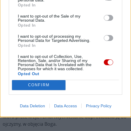
Opted In
znajdzie; a rzeczywiście istnieje ryzyko, że go nie znajdzie,
jeżeli się zagubi w „ciemnym lesie” zła i grzechu.
I want to opt-out of the Sale of my
Personal Data.
Opted In
Ale oto łaska: Bóg wyszedł nam na spotkanie, przyjął
nasze ciało, ulepione z ziemi, i zabrał je ze sobą –
I want to opt-out of processing my
Personal Data for Targeted Advertising.
symbolicznie mówimy: „do nieba”, to znaczy do Boga. Jest
Opted In
to misterium Jezusa Chrystusa, który stał się człowiekiem,
I want to opt-out of Collection, Use,
umarł i zmartwychwstał dla naszego zbawienia; a
Retention, Sale, and/or Sharing of my
Personal Data that Is Unrelated with the
nierozerwalnie z Nim związane jest również misterium
Purposes for which it was collected.
Maryi – Niewiasty, z której Syn Boży przyjął ciało – oraz
Opted Out
Kościoła, mistycznego Ciała Chrystusa. To jedno
CONFIRM
misterium miłości, a zatem i wolności. Jak Jezus
powiedział „tak”, również Maryja powiedziała „tak”,
uwierzyła słowu Pana. I całe Jej życie było pielgrzymką
Data Deletion
Data Access
Privacy Policy
nadziei razem z Synem Bożym i Jej Synem, pielgrzymką,
która przez krzyż i zmartwychwstanie doprowadziła Ją do
ojczyzny, w objęcia Boga.