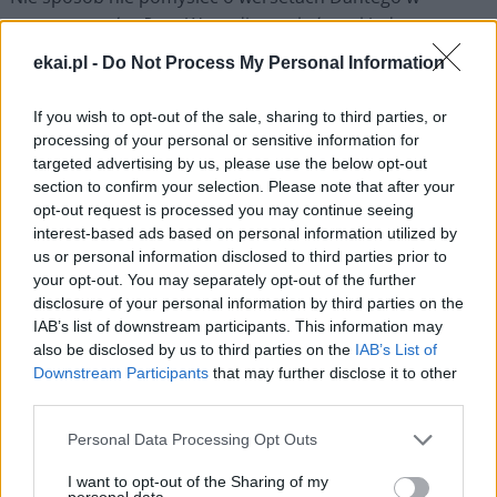
ostatniej pieśni
Raju
. W modlitwie, którą wkłada w usta
św. Bernarda, zaczynającej się słowami: „Dziewico Matko,
ekai.pl -
Do Not Process My Personal Information
Córo swego Syna” (XXXIII, 1), poeta wysławia Maryję, gdyż
tu na ziemi, między nami, śmiertelnikami, jest „nadziei
If you wish to opt-out of the sale, sharing to third parties, or
żywiącym napojem” (
tamże
, 12; tłum. Edward
processing of your personal or sensitive information for
Porębowicz), to znaczy żywą krynicą, tryskającą nadzieją.
targeted advertising by us, please use the below opt-out
section to confirm your selection. Please note that after your
opt-out request is processed you may continue seeing
Siostry i bracia, ta prawda naszej wiary doskonale
interest-based ads based on personal information utilized by
wpisuje się w temat Jubileuszu, który przeżywamy:
us or personal information disclosed to third parties prior to
„Pielgrzymi nadziei”. Pielgrzym potrzebuje celu, który
your opt-out. You may separately opt-out of the further
będzie wyznaczał kierunek jego wędrówki – celu
disclosure of your personal information by third parties on the
IAB’s list of downstream participants. This information may
pięknego, atrakcyjnego, który będzie ukierunkowywał
also be disclosed by us to third parties on the
IAB’s List of
jego kroki i dodawał mu sił, gdy poczuje zmęczenie, który
Downstream Participants
that may further disclose it to other
będzie nieustannie ożywiał w jego sercu pragnienie i
third parties.
nadzieję. Na drodze życia tym celem jest Bóg,
nieskończona i wieczna Miłość, pełnia życia, pokoju,
Personal Data Processing Opt Outs
radości, wszelkiego dobra. Ludzkie serce jest pociągane
I want to opt-out of the Sharing of my
przez takie piękno i nie zaznaje szczęścia, dopóki go nie
personal data.