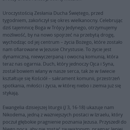
Uroczystością Zesłania Ducha Świętego, przed
tygodniem, zakończył się okres wielkanocny. Celebrując
dziś tajemnicę Boga w Trójcy Jedynego, otrzymujemy
możliwość, by na nowo spojrzeć na przebytą drogę,
wychodząc od jej centrum – życia Bożego, które zostało
nam ofiarowane w Jezusie Chrystusie. To życie jest
dynamiczną, niewyczerpaną i owocną komunią, która
teraz nas ogarnia. Duch, który jednoczy Ojca i Syna,
został bowiem wlany w nasze serca, tak że w świecie
kształtuje się Kościół – sakrament komunii, przestrzeń
spotkania, miłości i życia, w której niebo i ziemia już się
stykają.
Ewangelia dzisiejszej liturgii (
J
3, 16-18) ukazuje nam
Nikodema, jedną z ważniejszych postaci w Izraelu, który
poczuł głębokie pragnienie poznania Jezusa. Przyszedł do
Niego nocą, aby nie zostać zauważonym, pragnąc lepiej