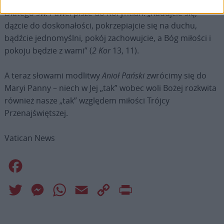
siostry, jest święto! Boże święto jest naszym świętem.
Dlatego św. Paweł pisze do Koryntian: „Radujcie się,
dążcie do doskonałości, pokrzepiajcie się na duchu,
bądźcie jednomyślni, pokój zachowujcie, a Bóg miłości i
pokoju będzie z wami” (
2 Kor
13, 11).
A teraz słowami modlitwy
Anioł
Pański
zwrócimy się do
Maryi Panny – niech w Jej „tak” wobec woli Bożej rozkwita
również nasze „tak” względem miłości Trójcy
Przenajświętszej.
Vatican News
Facebook
Twitter
Messenger
WhatsApp
Email
Copy
Print
Link