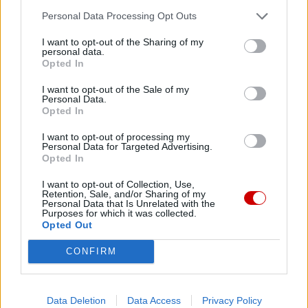
niespokojnemu, i sprawia, że spotykamy braci i siostry w
Personal Data Processing Opt Outs
radości Ducha. Trójca Święta sprawia, że kochamy
I want to opt-out of the Sharing of my
wszystko i wszystkich. Odkrywamy, że każde stworzenie
personal data.
Opted In
zostało stworzone do komunii, relacji i spotkania. A przez
przeciwieństwo rozumiemy, dlaczego podziały,
I want to opt-out of the Sale of my
Personal Data.
polaryzacje i pogarda dla różnorodności niosą światu
Opted In
zniszczenie, smutek i jałowość.
I want to opt-out of processing my
Personal Data for Targeted Advertising.
Nikodem należał do Sanhedrynu, rady przywódców
Opted In
Izraela. Gdy w Sanhedrynie usłyszał słowa pogardy pod
I want to opt-out of Collection, Use,
adresem Jezusa, wezwał wszystkich, aby Go wysłuchali,
Retention, Sale, and/or Sharing of my
Personal Data that Is Unrelated with the
zanim Go skażą. Otrzymał od Boga – właśnie przez
Purposes for which it was collected.
samego Chrystusa – Ducha komunii, który otwiera serce
Opted Out
na nową prawdę i na prawdziwą nowość. Ten, kto nie
CONFIRM
przyjmuje tego Ducha, szybko się starzeje, żyjąc w
nieustannym narzekaniu; pozostaje samotny i nigdy nie
nosi w sercu radości. Tymczasem dziś, drodzy bracia i
Data Deletion
Data Access
Privacy Policy