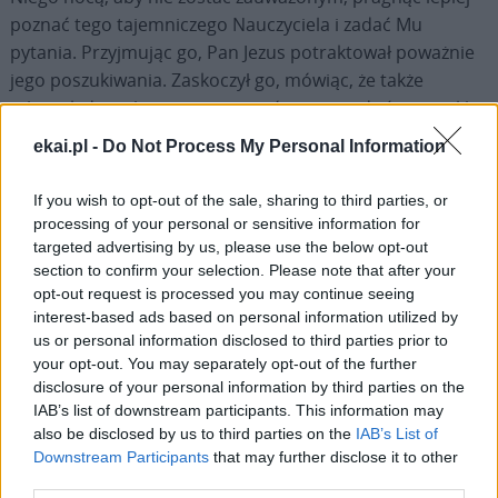
poznać tego tajemniczego Nauczyciela i zadać Mu
pytania. Przyjmując go, Pan Jezus potraktował poważnie
jego poszukiwania. Zaskoczył go, mówiąc, że także
człowiek dorosły może się powtórnie narodzić; pozwolił
mu przeczuć, że życie Boże mogłoby odmienić jego życie.
ekai.pl -
Do Not Process My Personal Information
Jezus mówił Nikodemowi o Duchu Świętym i rozświetlił
jego noc prawdą, która w dzisiejsze święto rozbrzmiewa
If you wish to opt-out of the sale, sharing to third parties, or
we wszystkich naszych kościołach: „Tak bowiem Bóg
processing of your personal or sensitive information for
umiłował świat, że Syna swego Jednorodzonego dał, aby
targeted advertising by us, please use the below opt-out
section to confirm your selection. Please note that after your
każdy, kto w Niego wierzy, nie zginął, ale miał życie
opt-out request is processed you may continue seeing
wieczne” (w. 16). A także: „Bóg nie posłał swego Syna na
interest-based ads based on personal information utilized by
świat po to, aby świat potępił, ale po to, by świat został
us or personal information disclosed to third parties prior to
przez Niego zbawiony” (w. 17).
your opt-out. You may separately opt-out of the further
disclosure of your personal information by third parties on the
IAB’s list of downstream participants. This information may
Najdrożsi, w Misterium Boga – Ojca i Syna, i Ducha
also be disclosed by us to third parties on the
IAB’s List of
Świętego – jesteśmy w domu, tak jak Nikodem poczuł się
Downstream Participants
that may further disclose it to other
jak u siebie przy Jezusie. Życie Boże jest wspaniałe i
third parties.
pociągające, przynosi pokój naszemu sercu, często tak