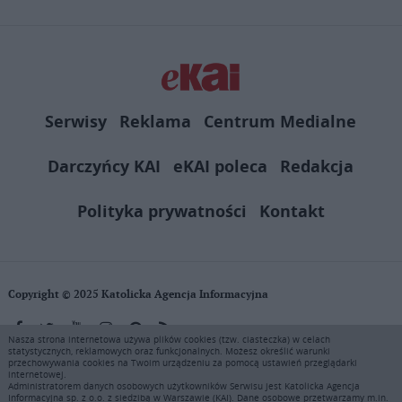
Serwisy
Reklama
Centrum Medialne
Darczyńcy KAI
eKAI poleca
Redakcja
Polityka prywatności
Kontakt
Copyright © 2025 Katolicka Agencja Informacyjna
Nasza strona internetowa używa plików cookies (tzw. ciasteczka) w celach
statystycznych, reklamowych oraz funkcjonalnych. Możesz określić warunki
KAI zastrzega wszelkie prawa do serwisu. Użytkownicy mogą pobierać
przechowywania cookies na Twoim urządzeniu za pomocą ustawień przeglądarki
i drukować fragmenty zawartości serwisu internetowego www.ekai.pl
internetowej.
wyłącznie do użytku osobistego. Publikacja, rozpowszechnianie
Administratorem danych osobowych użytkowników Serwisu jest Katolicka Agencja
Informacyjna sp. z o.o. z siedzibą w Warszawie (KAI). Dane osobowe przetwarzamy m.in.