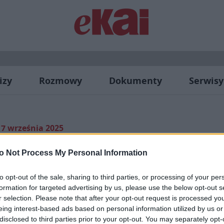
izy
Rozmowy
Dokumenty
Serwisy
 7 września 2025
o Not Process My Personal Information
nem XIV | 7 września 2
to opt-out of the sale, sharing to third parties, or processing of your per
formation for targeted advertising by us, please use the below opt-out s
r selection. Please note that after your opt-out request is processed y
eing interest-based ads based on personal information utilized by us or
disclosed to third parties prior to your opt-out. You may separately opt-