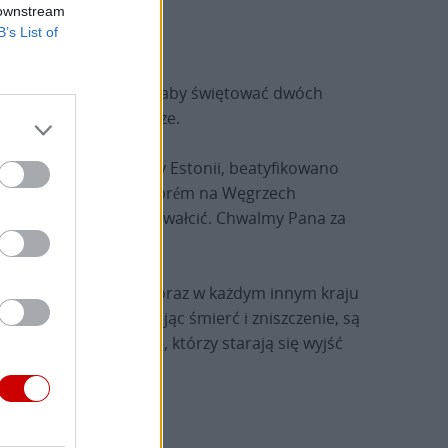
 downstream
B’s List of
y tak licznie przybyli, aby świętować dwóch
gacje i dostojne władze.
h. W Tallinie, stolicy Estonii, beatyfikowano
reżim sowiecki. W Veszprém na Węgrzech
, którzy chcieli ją zgwałcić. Chwalmy Pana za
więtej i na Ukrainie, oraz w każdym innym kraju
a pomocą broni, siejąc śmierć i zniszczenie, są
u i Bóg wspiera tych, którzy starają się wyjść