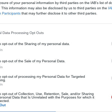
losure of your personal information by third parties on the IAB’s list of
. This information may also be disclosed by us to third parties on the
IA
Participants
that may further disclose it to other third parties.
oczystości pragnę pozdrowić i podziękować wszystkim, którz
w i prezbiterów. Z wyrazami szacunku witam oficjalne dele
l Data Processing Opt Outs
Kościół wzbogacił się również o dwoje nowych Błogosławionyc
o opt-out of the Sharing of my personal data.
ordowanego w 1942 r. podczas prześladowań Kościoła przez 
In
cką kobietę, zamordowaną w 1945 r. za opór wobec żołnierzy
iękna Ewangelii!
o opt-out of the Sale of my Personal Data.
In
my nasze nieustanne modlitwy o pokój, zwłaszcza w Ziemi Ś
to opt-out of processing my Personal Data for Targeted
słuchajcie głosu sumienia! Pozorne zwycięstwa osiągnięte z
ing.
In
 pokoju i bezpieczeństwa! Bóg nie chce wojny, Bóg chce pokoj
o opt-out of Collection, Use, Retention, Sale, and/or Sharing
ersonal Data that Is Unrelated with the Purposes for which it
lected.
Out