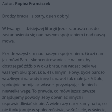
Autor:
Papież Franciszek
Drodzy bracia i siostry, dzień dobry!
W Ewangelii dzisiejszej liturgii Jezus zaprasza nas do
zastanowienia się nad naszym spojrzeniem i nad naszą
mową.
Przede wszystkim nad naszym spojrzeniem. Grozi nam –
jak mówi Pan – skoncentrowanie się na tym, by
dostrzegać źdźbło w oku brata, nie widząc belki we
własnym oku (por. Łk 6, 41). Innymi słowy, bycie bardzo
wrażliwymi na wady innych, nawet tak małe jak źdźbło,
spokojnie pomijając własne, przywiązując do niech
niewielką wagę. To prawda, co mówi Jezus: zawsze
znajdujemy powody, żeby obwiniać innych i
usprawiedliwiać siebie. A wiele razy narzekamy na to, co
nie funkcjonuje w społeczeństwie, w Kościele, w świecie,