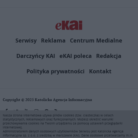
Serwisy
Reklama
Centrum Medialne
Darczyńcy KAI
eKAI poleca
Redakcja
Polityka prywatności
Kontakt
Copyright © 2025 Katolicka Agencja Informacyjna
Nasza strona internetowa używa plików cookies (tzw. ciasteczka) w celach
statystycznych, reklamowych oraz funkcjonalnych. Możesz określić warunki
KAI zastrzega wszelkie prawa do serwisu. Użytkownicy mogą pobierać
przechowywania cookies na Twoim urządzeniu za pomocą ustawień przeglądarki
i drukować fragmenty zawartości serwisu internetowego www.ekai.pl
internetowej.
wyłącznie do użytku osobistego. Publikacja, rozpowszechnianie
Administratorem danych osobowych użytkowników Serwisu jest Katolicka Agencja
Informacyjna sp. z o.o. z siedzibą w Warszawie (KAI). Dane osobowe przetwarzamy m.in.
zawartości niniejszego serwisu lub jej sprzedaż (także framing i in.