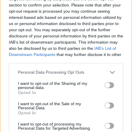
– spojrzeli na innych tak jak On to czyni, nie widząc
section to confirm your selection. Please note that after your
opt-out request is processed you may continue seeing
najpierw zła, lecz dobro. Tak właśnie patrzy na nas Bóg:
interest-based ads based on personal information utilized by
nie widzi w nas grzechów nie do odpuszczenia, lecz dzieci,
us or personal information disclosed to third parties prior to
które popełniają grzechy. Zmienia się optyka: nie
your opt-out. You may separately opt-out of the further
koncertuje się na błędach, lecz na dzieciach, które je
disclosure of your personal information by third parties on the
popełniają. Bóg zawsze odróżnia człowieka od jego
IAB’s list of downstream participants. This information may
also be disclosed by us to third parties on the
IAB’s List of
grzechów. Zawsze wierzy w osobę i zawsze jest gotów
Downstream Participants
that may further disclose it to other
wybaczyć grzechy. Wiemy, że Bóg zawsze przebacza. I do
third parties.
tego samego zaprasza nas: abyśmy nie szukali w innych
zła, lecz dobro.
Personal Data Processing Opt Outs
I want to opt-out of the Sharing of my
Po spojrzeniu, Jezus zaprasza nas dzisiaj do
personal data.
Opted In
zastanowienia się nad naszym mówieniem. Pan wyjaśnia,
że usta „wyrażają to, w co obfituje serce” (por. w. 45). To
I want to opt-out of the Sale of my
prawda, że po sposobie mówienia można poznać, co kto
Personal Data.
Opted In
ma w sercu. Słowa, jakich używamy, mówią, kim jesteśmy.
Niekiedy jednak nie zwracamy uwagi na nasze słowa i
I want to opt-out of processing my
Personal Data for Targeted Advertising.
używamy ich powierzchownie. Słowa mają jednak swoją