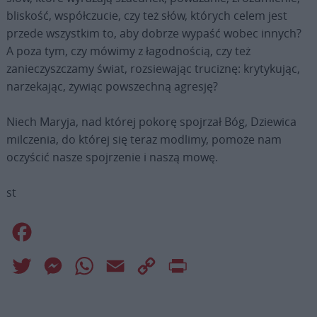
bliskość, współczucie, czy też słów, których celem jest
przede wszystkim to, aby dobrze wypaść wobec innych?
A poza tym, czy mówimy z łagodnością, czy też
zanieczyszczamy świat, rozsiewając truciznę: krytykując,
narzekając, żywiąc powszechną agresję?
Niech Maryja, nad której pokorę spojrzał Bóg, Dziewica
milczenia, do której się teraz modlimy, pomoże nam
oczyścić nasze spojrzenie i naszą mowę.
st
Facebook
Twitter
Messenger
WhatsApp
Email
Copy
Print
Link