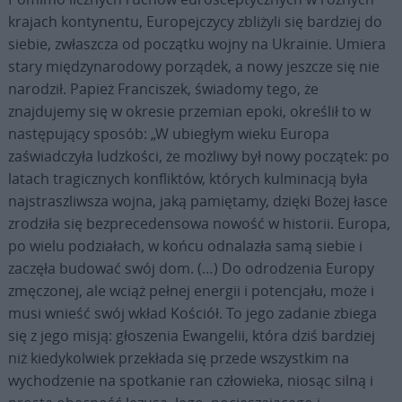
krajach kontynentu, Europejczycy zbliżyli się bardziej do
siebie, zwłaszcza od początku wojny na Ukrainie. Umiera
stary międzynarodowy porządek, a nowy jeszcze się nie
narodził. Papież Franciszek, świadomy tego, że
znajdujemy się w okresie przemian epoki, określił to w
następujący sposób: „W ubiegłym wieku Europa
zaświadczyła ludzkości, że możliwy był nowy początek: po
latach tragicznych konfliktów, których kulminacją była
najstraszliwsza wojna, jaką pamiętamy, dzięki Bożej łasce
zrodziła się bezprecedensowa nowość w historii. Europa,
po wielu podziałach, w końcu odnalazła samą siebie i
zaczęła budować swój dom. (…) Do odrodzenia Europy
zmęczonej, ale wciąż pełnej energii i potencjału, może i
musi wnieść swój wkład Kościół. To jego zadanie zbiega
się z jego misją: głoszenia Ewangelii, która dziś bardziej
niż kiedykolwiek przekłada się przede wszystkim na
wychodzenie na spotkanie ran człowieka, niosąc silną i