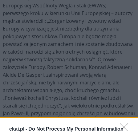
Europejskiej Wspólnoty Węgla i Stali (EWWiS) –
pierwszego kroku w kierunku Unii Europejskiej – autorzy
mądrze stwierdzili: „Zorganizowany i żywotny wkład
Europy w cywilizację jest niezbędny dla utrzymania
pokojowych stosunków. Europa nie będzie mogła
powstać za jednym zamachem i nie zostanie zbudowana
w całości; narodzi się z konkretnych osiągnięć, które
najpierw stworzą faktyczną solidarność”. Ojcowie
założyciele Europy, Robert Schuman, Konrad Adenauer i
Alcide De Gasperi, zainspirowani swoją wiarą
chrześcijańską, nie byli naiwnymi marzycielami, ale
architektami wspaniałego, choć kruchego gmachu.
„Ponieważ kochali Chrystusa, kochali również ludzi i
starali się ich zjednoczyć”, jak wielokrotnie podkreślał św.
Jan Paweł II, przypominając rolę chrześcijan w budowaniu
Europy.
ekai.pl -
Do Not Process My Personal Information
Konrad Adenauer, 25 marca 1957 r., w przemówieniu