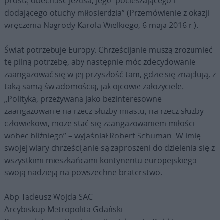
prostą obecność Jezusa, Jego pocieszającego i
dodającego otuchy miłosierdzia” (Przemówienie z okazji
wręczenia Nagrody Karola Wielkiego, 6 maja 2016 r.).
Świat potrzebuje Europy. Chrześcijanie muszą zrozumieć
tę pilną potrzebę, aby następnie móc zdecydowanie
zaangażować się w jej przyszłość tam, gdzie się znajdują, z
taką samą świadomością, jak ojcowie założyciele.
„Polityka, przeżywana jako bezinteresowne
zaangażowanie na rzecz służby miastu, na rzecz służby
człowiekowi, może stać się zaangażowaniem miłości
wobec bliźniego” – wyjaśniał Robert Schuman. W imię
swojej wiary chrześcijanie są zaproszeni do dzielenia się z
wszystkimi mieszkańcami kontynentu europejskiego
swoją nadzieją na powszechne braterstwo.
Abp Tadeusz Wojda SAC
Arcybiskup Metropolita Gdański