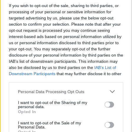
wygłoszonym z okazji podpisania traktatów
If you wish to opt-out of the sale, sharing to third parties, or
processing of your personal or sensitive information for
ustanawiających EWG i EWEA, powiedział: „Jeszcze
targeted advertising by us, please use the below opt-out
niedawno wielu uważało porozumienie, które dziś
section to confirm your selection. Please note that after your
oficjalnie zatwierdzamy, za niemożliwe do zrealizowania
opt-out request is processed you may continue seeing
(…). Wiemy, jak poważna jest nasza sytuacja, której
interest-based ads based on personal information utilized by
remedium może być jedynie zjednoczenie Europy; wiemy
us or personal information disclosed to third parties prior to
your opt-out. You may separately opt-out of the further
również, że nasze plany nie są egoistyczne, ale mają na
disclosure of your personal information by third parties on the
celu dobrobyt całego świata. Wspólnota Europejska dąży
IAB’s list of downstream participants. This information may
wyłącznie do celów pokojowych i nie jest skierowana
also be disclosed by us to third parties on the
IAB’s List of
przeciwko nikomu (…). Naszym celem jest współpraca ze
Downstream Participants
that may further disclose it to other
wszystkimi w celu promowania postępu w pokoju”.
third parties.
Personal Data Processing Opt Outs
Śmiercionośna tragedia II wojny światowej ostrzegła
pokolenie założycieli Europy przed pokusą totalitarnych
I want to opt-out of the Sharing of my
personal data.
reżimów, które czerpią siłę z nacjonalizmu, aby
Opted In
realizować cele hegemoniczne, a których skutkiem może
być jedynie wojna. „Wzmożony nacjonalizm jest formą
I want to opt-out of the Sale of my
Personal Data.
bałwochwalstwa: stawia naród na miejscu Boga i