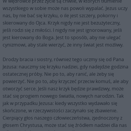
W wędrówce przez życie są chwile, w których tłumienie
wszystkiego w sobie może nas powoli wypalać. Jezus uczy
nas, by nie bać się krzyku, o ile jest szczery, pokorny i
skierowany do Ojca. Krzyk nigdy nie jest bezużyteczny,
jeśli rodzi się z miłości. I nigdy nie jest ignorowany, jeśli
jest kierowany do Boga. Jest to sposób, aby nie ulegać
cynizmowi, aby stale wierzyć, że inny świat jest możliwy.
Drodzy bracia i siostry, również tego uczmy się od Pana
Jezusa: nauczmy się krzyku nadziei, gdy nadejdzie godzina
ostatecznej próby. Nie po to, aby ranić, ale żeby się
powierzyć. Nie po to, aby krzyczeć przeciw komuś, ale aby
otworzyć serce. Jeśli nasz krzyk będzie prawdziwy, może
stać się progiem nowego światła, nowych narodzin. Tak
jak w przypadku Jezusa: kiedy wszystko wydawało się
skończone, w rzeczywistości zaczynało się zbawienie.
Cierpiący głos naszego człowieczeństwa, zjednoczony z
głosem Chrystusa, może stać się źródłem nadziei dla nas