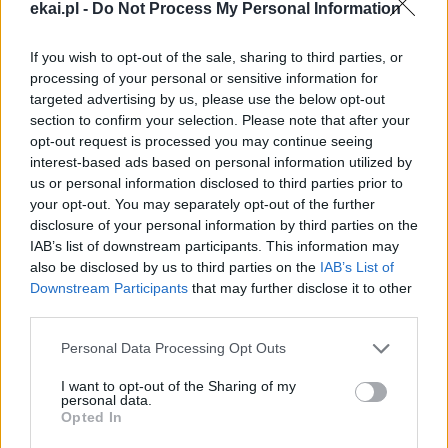
ekai.pl -
Do Not Process My Personal Information
mowy, lecz dlatego, że widział jak Jezusa umierał w ten
sposób:
„Istotnie, ten człowiek był Synem Bożym!
” (
Mk
15,
If you wish to opt-out of the sale, sharing to third parties, or
39). Jest to pierwsze wyznanie wiary po śmierci Jezusa. To
processing of your personal or sensitive information for
owoc krzyku, który nie rozwiał się na wietrze, ale dotknął
targeted advertising by us, please use the below opt-out
section to confirm your selection. Please note that after your
serca. Czasami to, czego nie potrafimy wyrazić słowami,
opt-out request is processed you may continue seeing
wyrażamy za pomocą głosu. Kiedy serce jest pełne –
interest-based ads based on personal information utilized by
krzyczy. I nie zawsze jest to oznaka słabości, może to być
us or personal information disclosed to third parties prior to
głęboki akt człowieczeństwa.
your opt-out. You may separately opt-out of the further
disclosure of your personal information by third parties on the
IAB’s list of downstream participants. This information may
Przywykliśmy myśleć o krzyku jako o czymś
also be disclosed by us to third parties on the
IAB’s List of
niekontrolowanym, czymś, co trzeba tłumić. Ewangelia
Downstream Participants
that may further disclose it to other
nadaje naszemu krzykowi ogromną wartość,
third parties.
przypominając nam, że może on być wołaniem,
protestem, pragnieniem, poleceniem. Może być nawet
Personal Data Processing Opt Outs
skrajną formą modlitwy, kiedy brakuje już słów. W tym
I want to opt-out of the Sharing of my
krzyku Jezus zawarł wszystko, co Mu pozostało: całą swoją
personal data.
Opted In
miłość, całą swoją nadzieję.