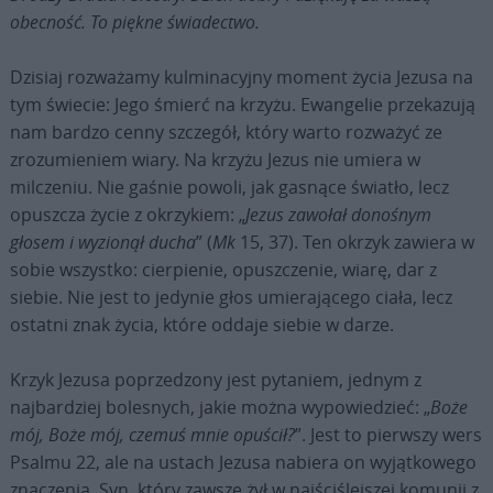
obecność. To piękne świadectwo.
Dzisiaj rozważamy kulminacyjny moment życia Jezusa na
tym świecie: Jego śmierć na krzyżu. Ewangelie przekazują
nam bardzo cenny szczegół, który warto rozważyć ze
zrozumieniem wiary. Na krzyżu Jezus nie umiera w
milczeniu. Nie gaśnie powoli, jak gasnące światło, lecz
opuszcza życie z okrzykiem: „
Jezus zawołał donośnym
głosem i wyzionął ducha
” (
Mk
15, 37). Ten okrzyk zawiera w
sobie wszystko: cierpienie, opuszczenie, wiarę, dar z
siebie. Nie jest to jedynie głos umierającego ciała, lecz
ostatni znak życia, które oddaje siebie w darze.
Krzyk Jezusa poprzedzony jest pytaniem, jednym z
najbardziej bolesnych, jakie można wypowiedzieć: „
Boże
mój, Boże mój, czemuś mnie opuścił?
”. Jest to pierwszy wers
Psalmu 22, ale na ustach Jezusa nabiera on wyjątkowego
znaczenia. Syn, który zawsze żył w najściślejszej komunii z