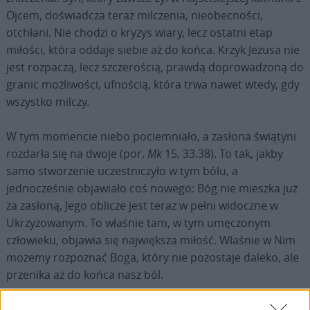
Ojcem, doświadcza teraz milczenia, nieobecności,
otchłani. Nie chodzi o kryzys wiary, lecz ostatni etap
miłości, która oddaje siebie aż do końca. Krzyk Jezusa nie
jest rozpaczą, lecz szczerością, prawdą doprowadzoną do
granic możliwości, ufnością, która trwa nawet wtedy, gdy
wszystko milczy.
W tym momencie niebo pociemniało, a zasłona świątyni
rozdarła się na dwoje (por.
Mk
15, 33.38). To tak, jakby
samo stworzenie uczestniczyło w tym bólu, a
jednocześnie objawiało coś nowego: Bóg nie mieszka już
za zasłoną, Jego oblicze jest teraz w pełni widoczne w
Ukrzyżowanym. To właśnie tam, w tym umęczonym
człowieku, objawia się największa miłość. Właśnie w Nim
możemy rozpoznać Boga, który nie pozostaje daleko, ale
przenika aż do końca nasz ból.
Rozumie to setnik, poganin. Nie dlatego, że wysłuchał