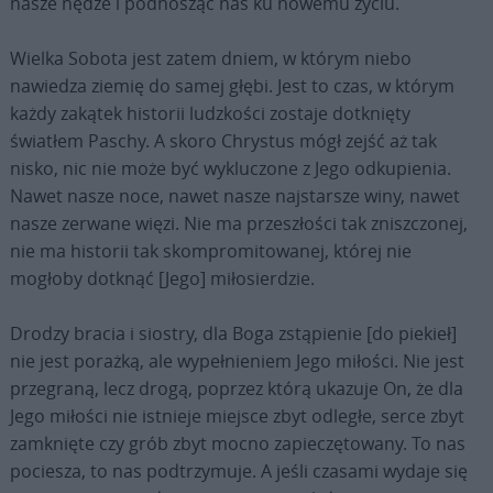
nasze nędze i podnosząc nas ku nowemu życiu.
Wielka Sobota jest zatem dniem, w którym niebo
nawiedza ziemię do samej głębi. Jest to czas, w którym
każdy zakątek historii ludzkości zostaje dotknięty
światłem Paschy. A skoro Chrystus mógł zejść aż tak
nisko, nic nie może być wykluczone z Jego odkupienia.
Nawet nasze noce, nawet nasze najstarsze winy, nawet
nasze zerwane więzi. Nie ma przeszłości tak zniszczonej,
nie ma historii tak skompromitowanej, której nie
mogłoby dotknąć [Jego] miłosierdzie.
Drodzy bracia i siostry, dla Boga zstąpienie [do piekieł]
nie jest porażką, ale wypełnieniem Jego miłości. Nie jest
przegraną, lecz drogą, poprzez którą ukazuje On, że dla
Jego miłości nie istnieje miejsce zbyt odległe, serce zbyt
zamknięte czy grób zbyt mocno zapieczętowany. To nas
pociesza, to nas podtrzymuje. A jeśli czasami wydaje się