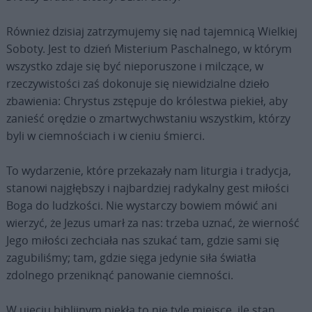
Również dzisiaj zatrzymujemy się nad tajemnicą Wielkiej
Soboty. Jest to dzień Misterium Paschalnego, w którym
wszystko zdaje się być nieporuszone i milczące, w
rzeczywistości zaś dokonuje się niewidzialne dzieło
zbawienia: Chrystus zstępuje do królestwa piekieł, aby
zanieść orędzie o zmartwychwstaniu wszystkim, którzy
byli w ciemnościach i w cieniu śmierci.
To wydarzenie, które przekazały nam liturgia i tradycja,
stanowi najgłębszy i najbardziej radykalny gest miłości
Boga do ludzkości. Nie wystarczy bowiem mówić ani
wierzyć, że Jezus umarł za nas: trzeba uznać, że wierność
Jego miłości zechciała nas szukać tam, gdzie sami się
zagubiliśmy; tam, gdzie sięga jedynie siła światła
zdolnego przeniknąć panowanie ciemności.
W ujęciu biblijnym piekła to nie tyle miejsce, ile stan