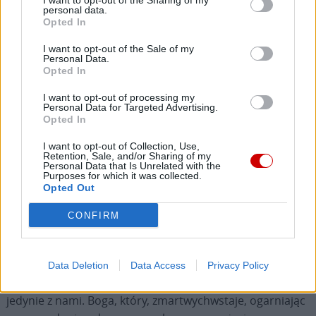
I want to opt-out of the Sharing of my
personal data.
Ojcowie Kościoła w niezwykle pięknych słowach opisali to
Opted In
wydarzenie jako spotkanie Chrystusa z Adamem.
I want to opt-out of the Sale of my
Spotkanie będące symbolem wszelkich możliwych
Personal Data.
spotkań Boga z człowiekiem. Pan zstępuje tam, gdzie
Opted In
człowiek ukrył się ze strachu, woła go po imieniu, bierze
I want to opt-out of processing my
za rękę, podnosi, przyprowadza do światła. Czyni to z
Personal Data for Targeted Advertising.
Opted In
pełną władzą, ale także z nieskończoną łagodnością, jak
ojciec wobec syna, który lęka się, że nie jest już kochany.
I want to opt-out of Collection, Use,
Retention, Sale, and/or Sharing of my
Personal Data that Is Unrelated with the
Na wschodnich ikonach Zmartwychwstania Chrystus
Purposes for which it was collected.
Opted Out
ukazywany jest jako Ten, który wyważa bramy otchłani i
wyciągając ramiona, chwyta nadgarstki Adama i Ewy. Nie
CONFIRM
zbawia jedynie siebie samego, nie powraca do życia sam
jeden, ale pociąga za sobą całą ludzkość. Oto prawdziwa
chwała Zmartwychwstałego: jest to moc miłości,
Data Deletion
Data Access
Privacy Policy
solidarność Boga, który nie chce ocalić siebie bez nas, ale
jedynie z nami. Boga, który, zmartwychwstaje, ogarniając