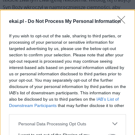
Syn Boży wkroczył w najmroczniejsze ciemności, aby
dotrzeć nawet do ostatniego ze swoich braci i sióstr, aby
ekai.pl -
Do Not Process My Personal Information
zanieść tam swoje światło. W tym geście zawarta jest cała
moc i czułość orędzia paschalnego: śmierć nigdy nie jest
If you wish to opt-out of the sale, sharing to third parties, or
ostatnim słowem.
processing of your personal or sensitive information for
targeted advertising by us, please use the below opt-out
Najmilsi, to zstąpienie Chrystusa nie dotyczy jedynie
section to confirm your selection. Please note that after your
przeszłości, ale dotyka życia każdego z nas. Otchłań to nie
opt-out request is processed you may continue seeing
tylko stan zmarłych, ale także tych, którzy doświadczają
interest-based ads based on personal information utilized by
us or personal information disclosed to third parties prior to
śmierci z powodu zła i grzechu. To również codzienne
your opt-out. You may separately opt-out of the further
piekło samotności, wstydu, opuszczenia, trudów życia.
disclosure of your personal information by third parties on the
Chrystus wchodzi we wszystkie te mroczne
IAB’s list of downstream participants. This information may
rzeczywistości, aby zaświadczyć nam o miłości Ojca. Nie
also be disclosed by us to third parties on the
IAB’s List of
po to, aby osądzać, ale żeby wyzwalać. Nie po to, aby
Downstream Participants
that may further disclose it to other
obarczać winą, ale żeby zbawić. Czyni to bez rozgłosu,
third parties.
dyskretnie, jak ktoś, kto wchodzi na palcach do sali
Personal Data Processing Opt Outs
szpitalnej, aby ofiarować pocieszenie i pomoc.