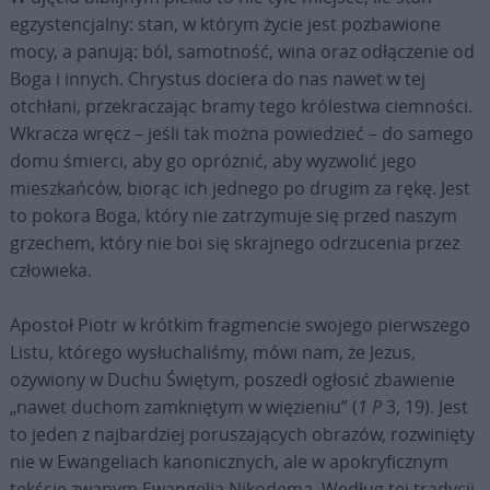
egzystencjalny: stan, w którym życie jest pozbawione
mocy, a panują: ból, samotność, wina oraz odłączenie od
Boga i innych. Chrystus dociera do nas nawet w tej
otchłani, przekraczając bramy tego królestwa ciemności.
Wkracza wręcz – jeśli tak można powiedzieć – do samego
domu śmierci, aby go opróżnić, aby wyzwolić jego
mieszkańców, biorąc ich jednego po drugim za rękę. Jest
to pokora Boga, który nie zatrzymuje się przed naszym
grzechem, który nie boi się skrajnego odrzucenia przez
człowieka.
Apostoł Piotr w krótkim fragmencie swojego pierwszego
Listu, którego wysłuchaliśmy, mówi nam, że Jezus,
ożywiony w Duchu Świętym, poszedł ogłosić zbawienie
„nawet duchom zamkniętym w więzieniu” (
1 P
3, 19). Jest
to jeden z najbardziej poruszających obrazów, rozwinięty
nie w Ewangeliach kanonicznych, ale w apokryficznym
tekście zwanym Ewangelią Nikodema. Według tej tradycji