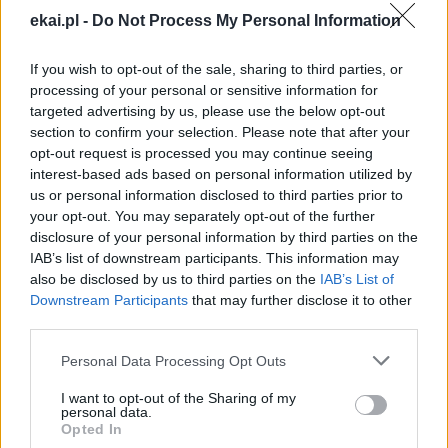
ekai.pl -
Do Not Process My Personal Information
miłości. Na krzyżu Jezus uczy nas, że człowiek nie realizuje
się we władzy, lecz w ufnym otwarciu się na drugiego,
If you wish to opt-out of the sale, sharing to third parties, or
nawet jeśli jest on nam wrogi i nieprzyjazny. Zbawienie
processing of your personal or sensitive information for
nie polega na autonomii, lecz na pokornym uznaniu
targeted advertising by us, please use the below opt-out
własnej potrzeby i umiejętności jej swobodnego
section to confirm your selection. Please note that after your
wyrażania.
opt-out request is processed you may continue seeing
interest-based ads based on personal information utilized by
us or personal information disclosed to third parties prior to
W Bożym zamyśle wypełnienie naszego człowieczeństwa
your opt-out. You may separately opt-out of the further
nie jest aktem siły, ale gestem zaufania. Jezus nie zbawia
disclosure of your personal information by third parties on the
poprzez niespodziewany zwrot akcji, lecz prosząc o coś,
IAB’s list of downstream participants. This information may
czego nie może dać samo sobie. I tu otwierają się drzwi
also be disclosed by us to third parties on the
IAB’s List of
ku prawdziwej nadziei: jeśli nawet Syn Boży postanowił,
Downstream Participants
that may further disclose it to other
by nie wystarczać sobie samemu, to również nasze
third parties.
pragnienie – miłości, sensu, sprawiedliwości – nie jest
Personal Data Processing Opt Outs
oznaką porażki, lecz prawdy.
I want to opt-out of the Sharing of my
personal data.
Ta prawda, pozornie tak prosta, jest trudna do przyjęcia.
Opted In