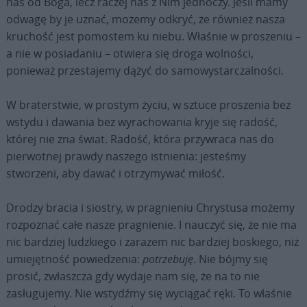
nas od Boga, lecz raczej nas z Nim jednoczy. Jeśli mamy
odwagę by je uznać, możemy odkryć, że również nasza
kruchość jest pomostem ku niebu. Właśnie w proszeniu –
a nie w posiadaniu – otwiera się droga wolności,
ponieważ przestajemy dążyć do samowystarczalności.
W braterstwie, w prostym życiu, w sztuce proszenia bez
wstydu i dawania bez wyrachowania kryje się radość,
której nie zna świat. Radość, która przywraca nas do
pierwotnej prawdy naszego istnienia: jesteśmy
stworzeni, aby dawać i otrzymywać miłość.
Drodzy bracia i siostry, w pragnieniu Chrystusa możemy
rozpoznać całe nasze pragnienie. I nauczyć się, że nie ma
nic bardziej ludzkiego i zarazem nic bardziej boskiego, niż
umiejętność powiedzenia:
potrzebuję
. Nie bójmy się
prosić, zwłaszcza gdy wydaje nam się, że na to nie
zasługujemy. Nie wstydźmy się wyciągać ręki. To właśnie