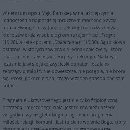
W centrum opisu Męki Pańskiej, w najjaśniejszym a
jednocześnie najbardziej mrocznym momencie życia
Jezusa Ewangelia św. Jana przekazuje nam dwa słowa,
które zawierają w sobie ogromną tajemnicę: „
Pragnę
”
(19,28), a zaraz potem: „
Doko
nało się
” (19,30). Są to słowa
ostatnie, w których zawiera się jednak całe życie, i które
ukazują sens całej egzystencji Syna Bożego. Na krzyżu
Jezus nie jawi się jako zwycięski bohater, lecz jako
żebrzący o miłość. Nie obwieszcza, nie potępia, nie broni
się. Prosi, pokornie o to, czego w żaden sposób dać sam
sobie.
Pragnienie Ukrzyżowanego jest nie tylko fizjologiczną
potrzebą umęczonego ciała. Jest to również i przede
wszystkim wyraz głębokiego pragnienia: pragnienia
miłości, relacji, komunii. Jest to ciche wołanie Boga, który,
chcąc mieć udział we wszystkim, co stanowi nasze