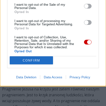
Żyjemy w czasach, które nagradzają
I want to opt-out of the Sale of my
samowystarczalność, wydajność, osiągnięcia. Jednak
Personal Data.
Ewangelia pokazuje nam, że miarą naszego
Opted In
człowieczeństwa nie jest to, co możemy osiągnąć, lecz
I want to opt-out of processing my
zdolność, by pozwolić się miłować, a kiedy trzeba, także
Personal Data for Targeted Advertising.
Opted In
dać sobie pomóc.
I want to opt-out of Collection, Use,
Retention, Sale, and/or Sharing of my
Jezus nas zbawia, ukazując nam, że proszenie nie jest
Personal Data that Is Unrelated with the
czymś niegodnym, lecz uwalniającym. Jest to droga do
Purposes for which it was collected.
Opted Out
wyjścia z ukrycia w grzechu, aby na nowo wejść w
przestrzeń komunii. Od samego początku grzech rodził
CONFIRM
wstyd. Natomiast przebaczenie, to prawdziwe, rodzi się,
kiedy potrafimy stanąć twarzą w twarz z tym, czego
potrzebujemy i przestajemy bać się odrzucenia.
Data Deletion
Data Access
Privacy Policy
Pragnienie Jezusa na krzyżu jest zatem również naszym
pragnieniem. Jest to krzyk zranionej ludzkości, która
wciąż poszukuje żywej wody. A to pragnienie nie oddala