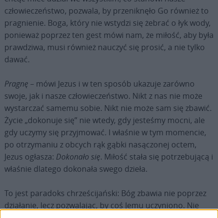
człowieczeństwo, pozwala, by przeniknęło Go również to
pragnienie. Boga, który nie wstydzi się żebrać o łyk wody,
ponieważ poprzez ten gest mówi nam, że miłość, aby była
prawdziwa, musi również nauczyć się prosić, a nie tylko
dawać.
Pragnę
– mówi Jezus i w ten sposób ukazuje zarówno
swoje, jak i nasze człowieczeństwo. Nikt z nas nie może
wystarczać samemu sobie. Nikt nie może sam się zbawić.
Życie „dokonuje się” nie wtedy, gdy jesteśmy mocni, ale
gdy uczymy się przyjmować. I właśnie w tym momencie,
po otrzymaniu z obcych rąk gąbki nasączonej octem,
Jezus ogłasza:
Dokonało się
. Miłość stała się potrzebującą i
właśnie dlatego dokonała swego dzieła.
To jest paradoks chrześcijański: Bóg zbawia nie poprzez
działanie, lecz pozwalając, by coś Jemu uczyniono. Nie
pokonując zła siłą, lecz w pełni akceptując słabość