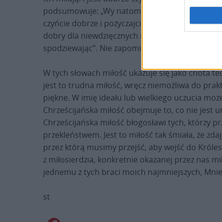
podsumowuje: „Wy natomiast miłujcie waszych nie
czyńcie dobrze i pożyczajcie, niczego się za to 
dobry dla niewdzięcznych i złych” (w. 35). Zapami
spodziewając”. Nie zapominajmy tych słów.
W tych słowach miłość ukazuje się jako cnota te
jest to trudna miłość, wręcz niemożliwa do prakt
piękne. W imię ideału lub wielkiego uczucia mo
Chrześcijańska miłość obejmuje to, co nie jest u
Chrześcijańska miłość błogosławi tych, którzy pr
przekleństwem. Jest to miłość tak śmiała, że zda
przez którą musimy przejść, aby wejść do Króles
z miłosierdzia, konkretnie okazanej przez nas 
jednemu z tych braci moich najmniejszych, Mnieśc
st