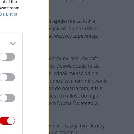
out of the
 downstream
B’s List of
unosi, lecz ta, która zstępuje; nie ta, która
 że w Koryncie – podobnie jak wśród nas dzisiaj –
e ma śladu. I jeśli nawet wszyscy zapewniają
ści Boga.
gape
”, które zwykle tłumaczymy jako „miłość”.
jak to się zdarza każdemu. Doświadczają także
ałej ludzkości. Istnieje jednak miłość od niej
 się Jego przyjaciółmi, umożliwia nam miłowanie
na Chrystusa pobudza nas do pójścia tam, gdzie
bią i nie są wdzięczni. Jest to miłość do tego,
a od Boga, jest ona dziełem Ducha Świętego w
 Przecież i grzesznicy miłość okazują tym, którzy
znicy to samo czynią” (
Łk
6, 32-33). I