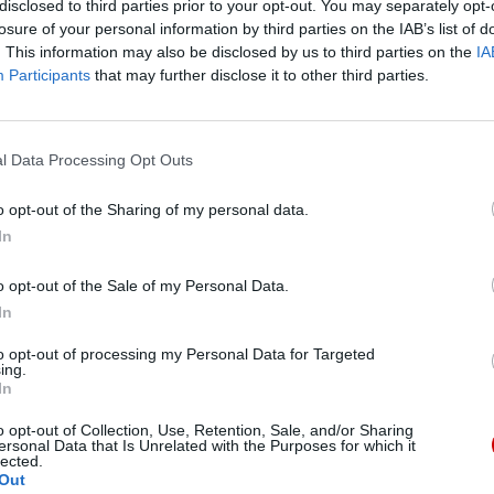
disclosed to third parties prior to your opt-out. You may separately opt-
i, ale czym jest miłość?
losure of your personal information by third parties on the IAB’s list of
. This information may also be disclosed by us to third parties on the
IA
 pytać Paweł swoich chrześcijan Koryntu. Nie miłość, która się 
Participants
that may further disclose it to other third parties.
e siebie, lecz ta, która jest ukryta. Paweł jest zaniepokojony,
ości, którą otrzymujemy jedynie od Boga, w rzeczywistości ni
rodzinę i przyjaciół, to w istocie bardzo mało wiedzą o miło
l Data Processing Opt Outs
o opt-out of the Sharing of my personal data.
słów na określenie miłości. Ostatecznie pojawiło się słowo „
a
In
ości świata: oni również zakochują się, mniej lub bardziej, 
nież oni żyją miłością do ojczyzny i powszechną miłością do c
o opt-out of the Sale of my Personal Data.
 ku Bogu, która uzdalnia nas do miłowania Boga, do stawania
In
dzielenia z innymi przyjaźni z Bogiem. Ta miłość ze względu 
ich, do tego, co nie jest ujmujące, do tych, którzy nas nie lu
to opt-out of processing my Personal Data for Targeted
ing.
, nawet nieprzyjaciół. Jest to miłość „teologalna” pochodząc
In
o opt-out of Collection, Use, Retention, Sale, and/or Sharing
ersonal Data that Is Unrelated with the Purposes for which it
ych tylko, którzy was miłują, jakaż za to dla was wdzięczność?
lected.
Out
rzy wam dobrze czynią, jaka za to dla was wdzięczność? I grzes