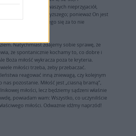
rzyjaciół – miłujcie waszych nieprzyjaciół,
i będziecie synami Najwyższego; ponieważ On jest
ze i pożyczajcie, niczego się za to nie
rdziem. Natychmiast zdajemy sobie sprawę, że
awia, że spontanicznie kochamy to, co dobre i
e Boża miłość wykracza poza te kryteria.
wiele miłości trzeba, żeby przebaczać.
zekleństwa reagować inną zniewagą, czy kolejnym
po nas pozostanie. Miłość jest „ciasną bramą”,
lnikowej miłości, lecz będziemy sądzeni właśnie
rawdę, powiadam wam: Wszystko, co uczyniliście
 właściwego miłości. Odważnie idźmy naprzód!