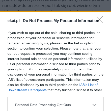
narządów do przeszczepu. I tak się robi, wiecie o tym
dobrze. Tak się robi! Niektórzy wracają z bliznami, inni
umierają. Dlatego chciałbym dziś wspomnieć o tym
ekai.pl -
Do Not Process My Personal Information
chłopcu Loanie.
If you wish to opt-out of the sale, sharing to third parties, or
Trudno nam uznać niesprawiedliwość społeczną, która
processing of your personal or sensitive information for
popycha dwoje dzieci, być może mieszkających w tej
targeted advertising by us, please use the below opt-out
samej dzielnicy lub bloku mieszkalnym, do obrania
section to confirm your selection. Please note that after your
opt-out request is processed you may continue seeing
diametralnie różnych dróg i losów, ponieważ jedno z nich
interest-based ads based on personal information utilized by
urodziło się w rodzinie gorzej sytuowanej. Jest to nie do
us or personal information disclosed to third parties prior to
zaakceptowania ludzka i społeczna linia podziału: między
your opt-out. You may separately opt-out of the further
tymi, którzy mogą marzyć, a tymi, którzy muszą zostać
disclosure of your personal information by third parties on the
pokonani. Ale Jezus chce, abyśmy wszyscy byli wolni i
IAB’s list of downstream participants. This information may
also be disclosed by us to third parties on the
IAB’s List of
szczęśliwi; a jeśli kocha każdego mężczyznę i każdą
Downstream Participants
that may further disclose it to other
kobietę tak jak swego syna i córkę, to z całą czułością
third parties.
swego serca kocha najmłodszych. To dlatego prosi nas,
abyśmy zatrzymali się i wysłuchali cierpienia tych, którzy
Personal Data Processing Opt Outs
nie mają głosu, tych, którzy nie mają wykształcenia. Walka