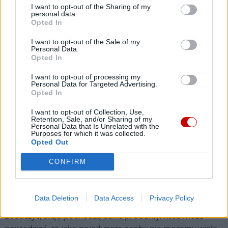
I want to opt-out of the Sharing of my
z wyzyskiem, zwłaszcza wyzyskiem nieletnich, jest
personal data.
Opted In
najlepszą drogą do budowania lepszej przyszłości dla
całego społeczeństwa. Niektóre kraje były na tyle mądre,
I want to opt-out of the Sale of my
Personal Data.
by spisać prawa dzieci. Dzieci mają swoje prawa.
Opted In
Poszukajcie sami w Internecie, jakie są prawa dziecka.
I want to opt-out of processing my
Personal Data for Targeted Advertising.
Możemy więc zadać sobie pytanie: co ja mogę zrobić?
Opted In
Otóż, przede wszystkim powinniśmy zrozumieć, że jeśli
I want to opt-out of Collection, Use,
chcemy doprowadzić do wyeliminowania pracy dzieci, to
Retention, Sale, and/or Sharing of my
nie możemy być jej współwinni. A kiedy nimi jesteśmy?
Personal Data that Is Unrelated with the
Purposes for which it was collected.
Na przykład wówczas, gdy kupujemy produkty, które
Opted Out
wykorzystują pracę dzieci. Jak mogę jeść i ubierać się
CONFIRM
wiedząc, że za tym jedzeniem lub ubraniami stoją
wykorzystywane dzieci, które pracują zamiast chodzić do
szkoły? Świadomość dotycząca tego, co kupujemy, jest
Data Deletion
Data Access
Privacy Policy
pierwszym krokiem ku temu, by nie być współwinnym.
Zobaczyć, skąd pochodzą dane produkty. Ktoś może