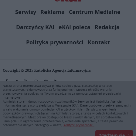
Serwisy
Reklama
Centrum Medialne
Darczyńcy KAI
eKAI poleca
Redakcja
Polityka prywatności
Kontakt
Copyright © 2025 Katolicka Agencja Informacyjna
Nasza strona internetowa używa plików cookies (tzw. ciasteczka) w celach
statystycznych, reklamowych oraz funkcjonalnych. Możesz określić warunki
KAI zastrzega wszelkie prawa do serwisu. Użytkownicy mogą pobierać
przechowywania cookies na Twoim urządzeniu za pomocą ustawień przeglądarki
i drukować fragmenty zawartości serwisu internetowego www.ekai.pl
internetowej.
wyłącznie do użytku osobistego. Publikacja, rozpowszechnianie
Administratorem danych osobowych użytkowników Serwisu jest Katolicka Agencja
Informacyjna sp. z o.o. z siedzibą w Warszawie (KAI). Dane osobowe przetwarzamy m.in.
zawartości niniejszego serwisu lub jej sprzedaż (także framing i in.
w celu wykonania umowy pomiędzy KAI a użytkownikiem Serwisu, wypełnienia
podobne metody), są bez uprzedniej pisemnej zgody KAI zabronione i
obowiązków prawnych ciążących na Administratorze, a także w celach kontaktowych i
stanowią naruszenie ustaw o prawie autorskim, ochronie baz danych i
marketingowych. Masz prawo dostępu do treści swoich danych, ich sprostowania,
usunięcia lub ograniczenia przetwarzania, wniesienia sprzeciwu, a także prawo do
uczciwej konkurencji - będą ścigane przy pomocy wszelkich
przenoszenia danych. Szczegóły w naszej
Polityce prywatności.
dostępnych środków prawnych. Zapraszamy do prenumeraty serwisu
prasowego KAI: tel. 22 635 77 18 e-mail: marketing@ekai.pl
Zgadzam się