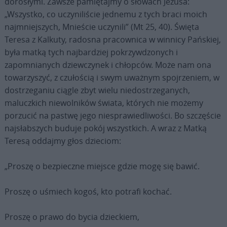
dorosłymi. Zawsze pamiętajmy o słowach Jezusa:
„Wszystko, co uczyniliście jednemu z tych braci moich
najmniejszych, Mnieście uczynili” (Mt 25, 40). Święta
Teresa z Kalkuty, radosna pracownica w winnicy Pańskiej,
była matką tych najbardziej pokrzywdzonych i
zapomnianych dziewczynek i chłopców. Może nam ona
towarzyszyć, z czułością i swym uważnym spojrzeniem, w
dostrzeganiu ciągle zbyt wielu niedostrzeganych,
maluczkich niewolników świata, których nie możemy
porzucić na pastwę jego niesprawiedliwości. Bo szczęście
najsłabszych buduje pokój wszystkich. A wraz z Matką
Teresą oddajmy głos dzieciom:
„Proszę o bezpieczne miejsce gdzie mogę się bawić.
Proszę o uśmiech kogoś, kto potrafi kochać.
Proszę o prawo do bycia dzieckiem,