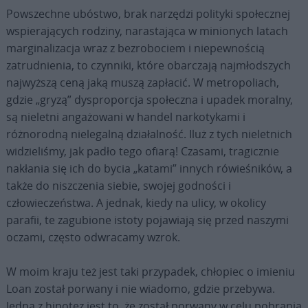
Powszechne ubóstwo, brak narzędzi polityki społecznej
wspierających rodziny, narastająca w minionych latach
marginalizacja wraz z bezrobociem i niepewnością
zatrudnienia, to czynniki, które obarczają najmłodszych
najwyższą ceną jaką muszą zapłacić. W metropoliach,
gdzie „gryzą” dysproporcja społeczna i upadek moralny,
są nieletni angażowani w handel narkotykami i
różnorodną nielegalną działalność. Iluż z tych nieletnich
widzieliśmy, jak padło tego ofiarą! Czasami, tragicznie
nakłania się ich do bycia „katami” innych rówieśników, a
także do niszczenia siebie, swojej godności i
człowieczeństwa. A jednak, kiedy na ulicy, w okolicy
parafii, te zagubione istoty pojawiają się przed naszymi
oczami, często odwracamy wzrok.
W moim kraju też jest taki przypadek, chłopiec o imieniu
Loan został porwany i nie wiadomo, gdzie przebywa.
Jedną z hipotez jest to, że został porwany w celu pobrania