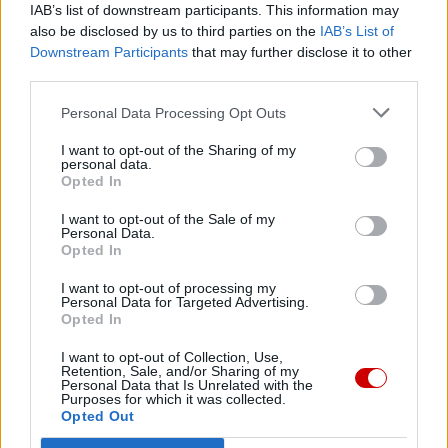
IAB’s list of downstream participants. This information may
Eucharystii? Czy nasze wychodzenie ku innym, nasza
also be disclosed by us to third parties on the
IAB’s List of
służba, znajduje tam, w adoracji, swój początek i
Downstream Participants
that may further disclose it to other
spełnienie? Jestem przekonany, że zatraciliśmy zmysł
third parties.
adoracji. Musimy go odzyskać, zaczynając od nas, osób
Personal Data Processing Opt Outs
konsekrowanych, biskupów, kapłanów, sióstr zakonnych:
tracić czas przed tabernakulum, odzyskać zmysł adoracji.
I want to opt-out of the Sharing of my
personal data.
Opted In
Karol de Foucauld napisał: „Każdy chrześcijanin jest
I want to opt-out of the Sale of my
apostołem”[4], i świeckiemu przyjacielowi przypomniał,
Personal Data.
że „obok kapłanów potrzebujemy świeckich, którzy widzą
Opted In
to, czego kapłan nie widzi, którzy ewangelizują z
I want to opt-out of processing my
bliskością miłości, z życzliwością dla wszystkich, z miłością
Personal Data for Targeted Advertising.
Opted In
zawsze gotową do dawania siebie”[5]. Świętych świeckich,
a nie karierowiczów. Ci świeccy zakochani w Jezusie
I want to opt-out of Collection, Use,
sprawiają, że kapłan rozumie, iż nie jest
Retention, Sale, and/or Sharing of my
Personal Data that Is Unrelated with the
funkcjonariuszem, lecz pośrednikiem. Jakże bardzo
Purposes for which it was collected.
Opted Out
potrzebujemy my kapłani, aby byli obok nas świeccy,