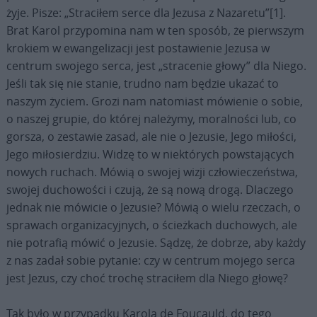
żyje. Pisze: „Straciłem serce dla Jezusa z Nazaretu”[1].
Brat Karol przypomina nam w ten sposób, że pierwszym
krokiem w ewangelizacji jest postawienie Jezusa w
centrum swojego serca, jest „stracenie głowy” dla Niego.
Jeśli tak się nie stanie, trudno nam będzie ukazać to
naszym życiem. Grozi nam natomiast mówienie o sobie,
o naszej grupie, do której należymy, moralności lub, co
gorsza, o zestawie zasad, ale nie o Jezusie, Jego miłości,
Jego miłosierdziu. Widzę to w niektórych powstających
nowych ruchach. Mówią o swojej wizji człowieczeństwa,
swojej duchowości i czują, że są nową drogą. Dlaczego
jednak nie mówicie o Jezusie? Mówią o wielu rzeczach, o
sprawach organizacyjnych, o ścieżkach duchowych, ale
nie potrafią mówić o Jezusie. Sądzę, że dobrze, aby każdy
z nas zadał sobie pytanie: czy w centrum mojego serca
jest Jezus, czy choć trochę straciłem dla Niego głowę?
Tak było w przypadku Karola de Foucauld, do tego