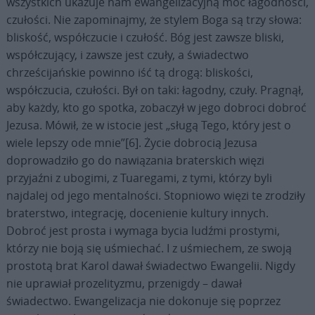
wszystkich ukazuje nam ewangelizacyjną moc łagodności,
czułości. Nie zapominajmy, że stylem Boga są trzy słowa:
bliskość, współczucie i czułość. Bóg jest zawsze bliski,
współczujący, i zawsze jest czuły, a świadectwo
chrześcijańskie powinno iść tą drogą: bliskości,
współczucia, czułości. Był on taki: łagodny, czuły. Pragnął,
aby każdy, kto go spotka, zobaczył w jego dobroci dobroć
Jezusa. Mówił, że w istocie jest „sługą Tego, który jest o
wiele lepszy ode mnie”[6]. Życie dobrocią Jezusa
doprowadziło go do nawiązania braterskich więzi
przyjaźni z ubogimi, z Tuaregami, z tymi, którzy byli
najdalej od jego mentalności. Stopniowo więzi te zrodziły
braterstwo, integrację, docenienie kultury innych.
Dobroć jest prosta i wymaga bycia ludźmi prostymi,
którzy nie boją się uśmiechać. I z uśmiechem, ze swoją
prostotą brat Karol dawał świadectwo Ewangelii. Nigdy
nie uprawiał prozelityzmu, przenigdy – dawał
świadectwo. Ewangelizacja nie dokonuje się poprzez