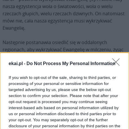
nasza egzystencja woła o światowości, woła o wielu
rzeczach głupich, wielu rzeczach dziwnych. On natomiast
mówi nie, cała nasza egzystencja musi wykrzykiwać
Ewangelię.
Następnie postanawia osiedlić się w oddalonych
regionach, aby wykrzykiwać Ewangelię w milczeniu, żyjąc
w duchu Nazaretu, w ubóstwie i ukryciu. Udaje się na
pustynię Sahara, między niechrześcijan i przybywa tam
ekai.pl -
Do Not Process My Personal Information
jako przyjaciel i brat, przynosząc łagodność Jezusa
Eucharystycznego. Karol pozwala Jezusowi działać w
If you wish to opt-out of the sale, sharing to third parties, or
processing of your personal or sensitive information for
milczeniu, przekonany, że „życie eucharystyczne”
targeted advertising by us, please use the below opt-out
ewangelizuje. Wierzy, że Chrystus jest pierwszym
section to confirm your selection. Please note that after your
ewangelizatorem. Przebywa zatem na modlitwie u stóp
opt-out request is processed you may continue seeing
Jezusa, przed tabernakulum przez około dziesięć godzin
interest-based ads based on personal information utilized by
dziennie, pewny, że w tym tkwi siła ewangelizacyjna i
us or personal information disclosed to third parties prior to
your opt-out. You may separately opt-out of the further
czując, że to Jezus zbliża go do tak wielu oddalonych
disclosure of your personal information by third parties on the
braci. Stawiam sobie pytanie: czy my wierzymy w moc