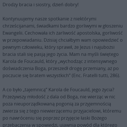
Drodzy bracia i siostry, dzień dobry!
Kontynuujemy nasze spotkanie z niektórymi
chrześcijanami, świadkami bardzo gorliwymi w głoszeniu
Ewangelii. Cechowała ich żarliwość apostolska, gorliwość
w przepowiadaniu. Dzisiaj chciałbym wam opowiedzieć o
pewnym człowieku, który sprawił, że Jezus i najubożsi
bracia stali się pasją jego życia. Mam na myśli świętego
Karola de Foucauld, który „wychodząc z intensywnego
doświadczenia Boga, przeszedł drogę przemiany, aż po
poczucie się bratem wszystkich” (Enc. Fratelli tutti, 286).
A co było „tajemnicą” Karola de Foucauld, jego życia?
Przeżywszy młodość z dala od Boga, nie wierząc w nic
poza nieuporządkowaną pogonią za przyjemnością
zwierza się z tego niewierzącemu przyjacielowi, któremu
po nawróceniu się poprzez przyjęcie łaski Bożego
przebaczenia w spowiedzi, ujawnia powód dla którego