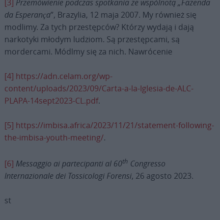
[3]
Przemówienie podczas spotkania ze wspólnotą „Fazenda
da Esperança
”, Brazylia, 12 maja 2007. My również się
modlimy. Za tych przestępców? Którzy wydają i dają
narkotyki młodym ludziom. Są przestępcami, są
mordercami. Módlmy się za nich. Nawrócenie
[4]
https://adn.celam.org/wp-
content/uploads/2023/09/Carta-a-la-Iglesia-de-ALC-
PLAPA-14sept2023-CL.pdf
.
[5]
https://imbisa.africa/2023/11/21/statement-following-
the-imbisa-youth-meeting/
.
th
[6]
Messaggio ai partecipanti al 60
Congresso
Internazionale dei Tossicologi Forensi
, 26 agosto 2023.
st