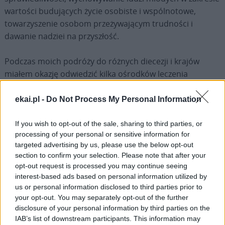
wartości budujących życie osobiste i wspólnotowe,
towarzyszenie osobom przeżywającym trudności i
dawanie nadziei na przyszłość.
Podczas moich podróży do różnych diecezji i krajów
miałem okazję odwiedzić kilka ośrodków leczenia
uzależnień czerpiących inspirację z Ewangelii. Są one
wymownym i pełnym nadziei świadectwem
ekai.pl -
Do Not Process My Personal Information
zaangażowania kapłanów, osób konsekrowanych i
świeckich w realizację przypowieści o Miłosiernym
If you wish to opt-out of the sale, sharing to third parties, or
processing of your personal or sensitive information for
Samarytaninie. Podobnie cieszą mnie wysiłki
targeted advertising by us, please use the below opt-out
podejmowane przez różne konferencje biskupów w celu
section to confirm your selection. Please note that after your
promowania sprawiedliwego prawodawstwa i polityki
opt-out request is processed you may continue seeing
dotyczącej leczenia osób uzależnionych od narkotyków i
interest-based ads based on personal information utilized by
zapobiegania tej pladze.
us or personal information disclosed to third parties prior to
your opt-out. You may separately opt-out of the further
disclosure of your personal information by third parties on the
Tytułem przykładu chciałbym wskazać sieć
La Pastoral
IAB’s list of downstream participants. This information may
Latinoamericana de Acompañamiento y Prevençión de