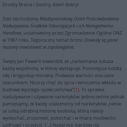
Drodzy Bracia i Siostry, dzień dobry!
Dziś obchodzimy
Międzynarodowy Dzień Przeciwdziałania
Nadużywaniu Środków Odurzających i ich Nielegalnemu
Handlowi
, ustanowiony przez Zgromadzenie Ogólne ONZ
w 1987 roku. Tegoroczny temat brzmi:
Dowody są jasne:
musimy inwestować w zapobieganie.
Święty Jan Paweł II stwierdził, że „narkomania zubaża
każdą wspólnotę, w której występuje. Pomniejsza ludzką
siłę i kręgosłup moralny. Podważa wartości otaczane
szacunkiem. Niszczy chęć do życia i wnoszenia wkładu w
budowę lepszego społeczeństwa”
[1]
. To sprawia
nadużywanie i używanie narkotyków. Jednocześnie jednak
pamiętajmy, że każdy uzależniony od narkotyków „niesie
ze sobą odrębną historię osobistą, którą należy
wysłuchać, zrozumieć, pokochać i w miarę możliwości
uzdrowić i oczyścić. […] Nadal ma, bardziej niż