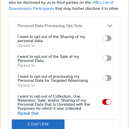
also be disclosed by us to third parties on the
IAB’s List of
Adicciones
(PLAPA), (Latynoamerykańskie duszpasterstwo
Downstream Participants
that may further disclose it to other
towarzyszenia i zapobiegania uzależnieniom). Statut tej
third parties.
sieci uznaje, że „uzależnienie od alkoholu, substancji
Personal Data Processing Opt Outs
psychoaktywnych i innych form uzależnienia (od
pornografii, nowych technologii itp.) … jest problemem,
I want to opt-out of the Sharing of my
personal data.
który dotyka nas bez wyjątku, niezależnie od różnic
Opted In
geograficznych, społecznych, kulturowych, religijnych i
I want to opt-out of the Sale of my
wieku. Pomimo różnic, … chcemy zorganizować się jako
Personal Data.
wspólnota: dzielić się doświadczeniami, entuzjazmem,
Opted In
trudnościami”
[4]
.
I want to opt-out of processing my
Personal Data for Targeted Advertising.
Opted In
Wspomnę również o biskupach Afryki Południowej,
którzy w listopadzie 2023 r. zwołali spotkanie na temat
I want to opt-out of Collection, Use,
„
Upodmiotowienie młodzieży jako czynnika pokoju i nadziei
”
Retention, Sale, and/or Sharing of my
Personal Data that Is Unrelated with the
(
Empowering youth as agents of peace and hope
).
Purposes for which it was collected.
Opted Out
Przedstawiciele młodzieży, obecni na spotkaniu, uznali to
zgromadzenie za „znaczący kamień milowy w kierunku
CONFIRM