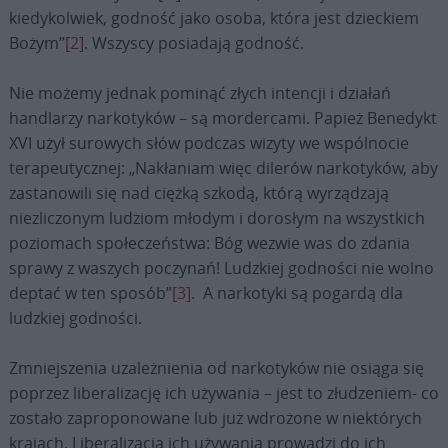
kiedykolwiek, godność jako osoba, która jest dzieckiem
Bożym”
[2]
. Wszyscy posiadają godność.
Nie możemy jednak pominąć złych intencji i działań
handlarzy narkotyków – są mordercami. Papież Benedykt
XVI użył surowych słów podczas wizyty we wspólnocie
terapeutycznej: „Nakłaniam więc dilerów narkotyków, aby
zastanowili się nad ciężką szkodą, którą wyrządzają
niezliczonym ludziom młodym i dorosłym na wszystkich
poziomach społeczeństwa: Bóg wezwie was do zdania
sprawy z waszych poczynań! Ludzkiej godności nie wolno
deptać w ten sposób”
[3]
. A narkotyki są pogardą dla
ludzkiej godności.
Zmniejszenia uzależnienia od narkotyków nie osiąga się
poprzez liberalizację ich używania – jest to złudzeniem- co
zostało zaproponowane lub już wdrożone w niektórych
krajach. Liberalizacja ich używania prowadzi do ich