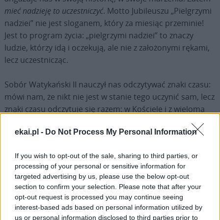
mieć nadzieję to
uczestniczyć
. Motto Jubileuszu „Pielgrzymi
nadziei” nie jest sloganem, który za miesiąc przeminie!
Jest to program życia: „pielgrzymi nadziei” to znaczy
ludzie, którzy idą i oczekują, ale nie z założonymi rękami,
lecz uczestnicząc.
Sobór Watykański II nauczył nas odczytywać znaki czasu:
mówi nam, że nikt nie jest w stanie tego uczynić sam, lecz
znaki czasu odczytuje się razem: w Kościele i z wieloma
braćmi i siostrami. Są to znaki Boga, Boga, który poprzez
ekai.pl -
Do Not Process My Personal Information
okoliczności dziejowe przychodzi ze swoim Królestwem.
Bóg nie jest poza światem, poza tym życiem: podczas
If you wish to opt-out of the sale, sharing to third parties, or
pierwszego przyjścia Jezusa – Boga z nami – nauczyliśmy
processing of your personal or sensitive information for
się poszukiwać Go pośród realiów życia. Poszukiwać Go
targeted advertising by us, please use the below opt-out
rozumem, sercem i z zakasanymi rękawami! A Sobór
section to confirm your selection. Please note that after your
powiedział, że ta misja należy w szczególny sposób do
opt-out request is processed you may continue seeing
wiernych świeckich, mężczyzn i kobiet, ponieważ Bóg,
interest-based ads based on personal information utilized by
us or personal information disclosed to third parties prior to
który stał się człowiekiem, spotyka nas w sytuacjach