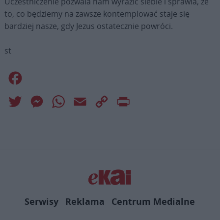
Uczestniczenie pozwala nam wyrazić siebie i sprawia, że
to, co będziemy na zawsze kontemplować staje się
bardziej nasze, gdy Jezus ostatecznie powróci.
st
Facebook
Twitter
Messenger
WhatsApp
Email
Copy
Print
Link
Serwisy
Reklama
Centrum Medialne