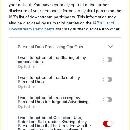
your opt-out. You may separately opt-out of the further
każdego dnia. W problemach i w pięknie świata Jezus nas
disclosure of your personal information by third parties on the
oczekuje i angażuje nas, prosi, abyśmy działali wraz z
IAB’s list of downstream participants. This information may
Nim. Dlatego właśnie nadzieja oznacza uczestnictwo!
also be disclosed by us to third parties on the
IAB’s List of
Downstream Participants
that may further disclose it to other
Dzisiaj chciałbym przypomnieć jedno imię – to bł. Alberto
third parties.
Marvelli, młody Włoch, żyjący w pierwszej połowie
Personal Data Processing Opt Outs
ubiegłego wieku. Wychowany w rodzinie zgodnie z
Ewangelią, formował się w Akcji Katolickiej, uzyskał
I want to opt-out of the Sharing of my
personal data.
dyplom inżyniera i włączył się w życie społeczne w czasie II
Opted In
wojny światowej, którą zdecydowanie potępiał. W Rimini i
I want to opt-out of the Sale of my
okolicach z całych sił angażował się w pomoc rannym,
Personal Data.
chorym i wysiedlonym. Wielu podziwiało go za jego
Opted In
bezinteresowne poświęcenie, a po wojnie został wybrany
I want to opt-out of processing my
radnym i powołany do komisji ds. mieszkalnictwa i
Personal Data for Targeted Advertising.
Opted In
odbudowy. W ten sposób wkroczył do aktywnego życia
politycznego, lecz akurat gdy jechał rowerem na
I want to opt-out of Collection, Use,
Retention, Sale, and/or Sharing of my
zebranie, został potrącony przez wojskową ciężarówkę.
Personal Data that Is Unrelated with the
Purposes for which it was collected.