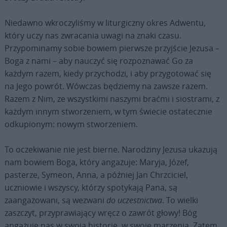
Niedawno wkroczyliśmy w liturgiczny okres Adwentu,
który uczy nas zwracania uwagi na znaki czasu.
Przypominamy sobie bowiem pierwsze przyjście Jezusa –
Boga z nami – aby nauczyć się rozpoznawać Go za
każdym razem, kiedy przychodzi, i aby przygotować się
na Jego powrót. Wówczas będziemy na zawsze razem.
Razem z Nim, ze wszystkimi naszymi braćmi i siostrami, z
każdym innym stworzeniem, w tym świecie ostatecznie
odkupionym: nowym stworzeniem.
To oczekiwanie nie jest bierne. Narodziny Jezusa ukazują
nam bowiem Boga, który angażuje: Maryja, Józef,
pasterze, Symeon, Anna, a później Jan Chrzciciel,
uczniowie i wszyscy, którzy spotykają Pana, są
zaangażowani, są wezwani
do uczestnictwa
. To wielki
zaszczyt, przyprawiający wręcz o zawrót głowy! Bóg
angażuje nas w swoją historię, w swoje marzenia. Zatem