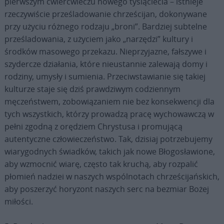
pierwszym ćwierćwieczu nowego tysiąclecia – istnieje
rzeczywiście prześladowanie chrześcijan, dokonywane
przy użyciu różnego rodzaju „broni”. Bardziej subtelne
prześladowania, z użyciem jako „narzędzi” kultury i
środków masowego przekazu. Nieprzyjazne, fałszywe i
szydercze działania, które nieustannie zalewają domy i
rodziny, umysły i sumienia. Przeciwstawianie się takiej
kulturze staje się dziś prawdziwym codziennym
męczeństwem, zobowiązaniem nie bez konsekwencji dla
tych wszystkich, którzy prowadzą pracę wychowawczą w
pełni zgodną z orędziem Chrystusa i promującą
autentyczne człowieczeństwo. Tak, dzisiaj potrzebujemy
wiarygodnych świadków, takich jak nowe Błogosławione,
aby wzmocnić wiarę, często tak kruchą, aby rozpalić
płomień nadziei w naszych wspólnotach chrześcijańskich,
aby poszerzyć horyzont naszych serc na bezmiar Bożej
miłości.