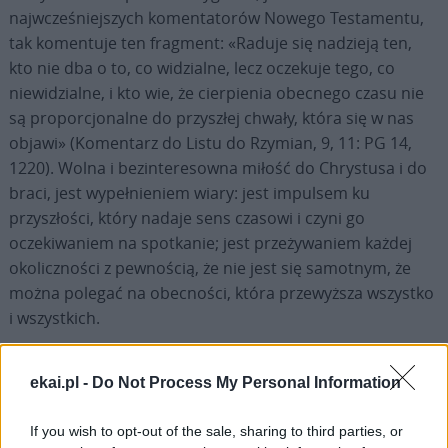
najwcześniejszych komentatorów Nowego Testamentu,
tak komentuje ten fragment: «Raduje się nadzieją ten,
kto nie dba o to, co widzialne, lecz oczekuje tego, co
niewidzialne, i kto wie, że cierpienia obecnego czasu nie
są proporcjonalne do przyszłej chwały, która się w nas
objawi» (Komentarz do Listu do Rzymian, 9, 11: PG 14,
1220). Wolna i bezinteresowna miłość do Chrystusa i do
braci, jest wypełnieniem wiary: jest impulsem ku
przyszłości, który nadaje sens czasowi i czyni go
oczekiwaniem na spotkanie; jest przeżywaniem każdej
okoliczności z pewnością, że nie jest się samotnym, że
można polegać na obecności, która przewyższa wszystko
i wszystkich.
Z powodu tej miłości serce «lgnie do dobra» – by użyć
ekai.pl -
Do Not Process My Personal Information
Pawłowego wyrażenia – ponieważ odkrywa odwieczną
prawdę historii: że dobro zawsze zwycięża zło. Z taką
If you wish to opt-out of the sale, sharing to third parties, or
ufnością i pewnością nasze nowe Błogosławione stanęły