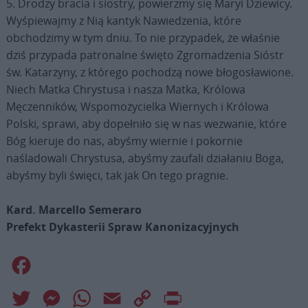
5. Drodzy bracia i siostry, powierzmy się Maryi Dziewicy.
Wyśpiewajmy z Nią kantyk Nawiedzenia, które
obchodzimy w tym dniu. To nie przypadek, że właśnie
dziś przypada patronalne święto Zgromadzenia Sióstr
św. Katarzyny, z którego pochodzą nowe błogosławione.
Niech Matka Chrystusa i nasza Matka, Królowa
Męczenników, Wspomożycielka Wiernych i Królowa
Polski, sprawi, aby dopełniło się w nas wezwanie, które
Bóg kieruje do nas, abyśmy wiernie i pokornie
naśladowali Chrystusa, abyśmy zaufali działaniu Boga,
abyśmy byli święci, tak jak On tego pragnie.
Kard. Marcello Semeraro
Prefekt Dykasterii Spraw Kanonizacyjnych
Facebook
Twitter
Messenger
WhatsApp
Email
Copy
Print