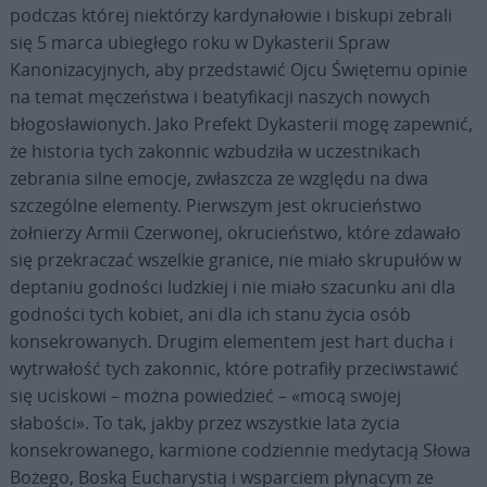
podczas której niektórzy kardynałowie i biskupi zebrali
się 5 marca ubiegłego roku w Dykasterii Spraw
Kanonizacyjnych, aby przedstawić Ojcu Świętemu opinie
na temat męczeństwa i beatyfikacji naszych nowych
błogosławionych. Jako Prefekt Dykasterii mogę zapewnić,
że historia tych zakonnic wzbudziła w uczestnikach
zebrania silne emocje, zwłaszcza ze względu na dwa
szczególne elementy. Pierwszym jest okrucieństwo
żołnierzy Armii Czerwonej, okrucieństwo, które zdawało
się przekraczać wszelkie granice, nie miało skrupułów w
deptaniu godności ludzkiej i nie miało szacunku ani dla
godności tych kobiet, ani dla ich stanu życia osób
konsekrowanych. Drugim elementem jest hart ducha i
wytrwałość tych zakonnic, które potrafiły przeciwstawić
się uciskowi – można powiedzieć – «mocą swojej
słabości». To tak, jakby przez wszystkie lata życia
konsekrowanego, karmione codziennie medytacją Słowa
Bożego, Boską Eucharystią i wsparciem płynącym ze