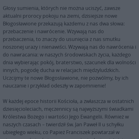
Głosy sumienia, których nie można uciszyć, zawsze
aktualni prorocy pokoju na ziemi, dzisiejsze nowe
Błogosławione przekazują każdemu z nas dwa słowa:
przebaczenie i nawrócenie. Wzywają nas do
przebaczenia, to znaczy do usunięcia z nas smutku
noszonej urazy i nienawiści. Wzywają nas do nawrócenia i
do nawracania: w naszych środowiskach życia, każdego
dnia wybierając pokój, braterstwo, szacunek dla wolności
innych, pogodę ducha w relacjach międzyludzkich.
Uczcijmy te nowe Błogosławione, nie pozwólmy, by ich
nauczanie i przykład odeszły w zapomnienie!
W każdej epoce historii Kościoła, a zwłaszcza w ostatnich
dziesięcioleciach, męczennicy są najwyższymi świadkami
Królestwa Bożego i wartości Jego Ewangelii. Również w
naszych czasach – twierdził św. Jan Paweł II u schyłku
ubiegłego wieku, co Papież Franciszek powtarzał w