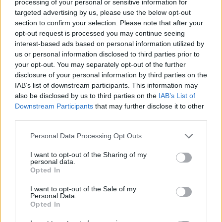
processing of your personal or sensitive information for
naprzeciw tych, którzy wówczas wydawali się najsilniejsi i
targeted advertising by us, please use the below opt-out
którzy, upojeni materializmem, zastąpili jedynego
section to confirm your selection. Please note that after your
opt-out request is processed you may continue seeing
prawdziwego Boga kruchymi i ulotnymi ludzkimi
interest-based ads based on personal information utilized by
bożkami, a ewangeliczne przesłanie miłości ideologią
us or personal information disclosed to third parties prior to
nienawiści i przemocy. Jaki jest rezultat tego nierównego
your opt-out. You may separately opt-out of the further
starcia? Błogosławione męczennice potwierdzają dziś
disclosure of your personal information by third parties on the
swoim świadectwem odwieczną wartość Boga i dobra,
IAB’s list of downstream participants. This information may
podczas gdy ich mordercy pozostają zapamiętani jedynie
also be disclosed by us to third parties on the
IAB’s List of
Downstream Participants
that may further disclose it to other
z powodu okrucieństwa zła, którego się dopuścili.
third parties.
Krzysztofa Klomfass i jej towarzyszki, w przeciwieństwie
do swoich oprawców i ideologicznej matrycy, z której się
Personal Data Processing Opt Outs
wywodzili, na zawsze potwierdzają to, co Papież Benedykt
I want to opt-out of the Sharing of my
XVI napisał w encyklice Caritas in veritate: « Kiedy Bóg
personal data.
zostaje zepchnięty na dalszy plan, nasza zdolność
Opted In
rozeznania naturalnego porządku, celu i „dobra” zaczyna
I want to opt-out of the Sale of my
słabnąć» (nr 18).
Personal Data.
Opted In
4. W tym sensie nabiera szczególnego znaczenia