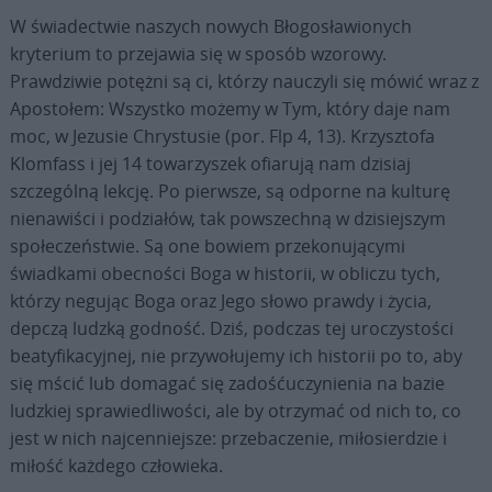
W świadectwie naszych nowych Błogosławionych
kryterium to przejawia się w sposób wzorowy.
Prawdziwie potężni są ci, którzy nauczyli się mówić wraz z
Apostołem: Wszystko możemy w Tym, który daje nam
moc, w Jezusie Chrystusie (por. Flp 4, 13). Krzysztofa
Klomfass i jej 14 towarzyszek ofiarują nam dzisiaj
szczególną lekcję. Po pierwsze, są odporne na kulturę
nienawiści i podziałów, tak powszechną w dzisiejszym
społeczeństwie. Są one bowiem przekonującymi
świadkami obecności Boga w historii, w obliczu tych,
którzy negując Boga oraz Jego słowo prawdy i życia,
depczą ludzką godność. Dziś, podczas tej uroczystości
beatyfikacyjnej, nie przywołujemy ich historii po to, aby
się mścić lub domagać się zadośćuczynienia na bazie
ludzkiej sprawiedliwości, ale by otrzymać od nich to, co
jest w nich najcenniejsze: przebaczenie, miłosierdzie i
miłość każdego człowieka.