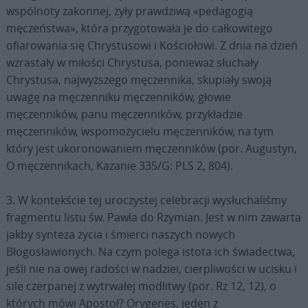
wspólnoty zakonnej, żyły prawdziwą «pedagogią
męczeństwa», która przygotowała je do całkowitego
ofiarowania się Chrystusowi i Kościołowi. Z dnia na dzień
wzrastały w miłości Chrystusa, ponieważ słuchały
Chrystusa, najwyższego męczennika, skupiały swoją
uwagę na męczenniku męczenników, głowie
męczenników, panu męczenników, przykładzie
męczenników, wspomożycielu męczenników, na tym
który jest ukoronowaniem męczenników (por. Augustyn,
O męczennikach, Kazanie 335/G: PLS 2, 804).
3. W kontekście tej uroczystej celebracji wysłuchaliśmy
fragmentu listu św. Pawła do Rzymian. Jest w nim zawarta
jakby synteza życia i śmierci naszych nowych
Błogosławionych. Na czym polega istota ich świadectwa,
jeśli nie na owej radości w nadziei, cierpliwości w ucisku i
sile czerpanej z wytrwałej modlitwy (por. Rz 12, 12), o
których mówi Apostoł? Orygenes, jeden z