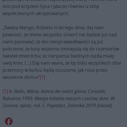
stoi pod krzyżem Syna i płacze również u stóp
współczesnych ukrzyżowanych:
„Święta Maryjo, Kobieto trzeciego dnia, daj nam
pewność, że mimo wszystko śmierć nie będzie już nad
nami panować; że dni niesprawiedliwości są już
policzone; że łuny wojenne zmniejszą się do rozmiarów
świateł zmierzchu; że cierpienia biednych będą miały
swój kres. (…) Daj nam wiarę, że łzy bólu wszystkich ofiar
przemocy w końcu będą osuszone, jak rosa przez
wiosenne słońce”
[1]
.
[1]
A. Bello,
Maria, donna dei nostri giorni
, Cinisello
Balsamo 1993:
Maryja kobieta naszych
czasów,
tłum.
W.
Zasiura, oprac. red. E. Popielarz, Zielonka 2019 [
ebook
].
Facebook