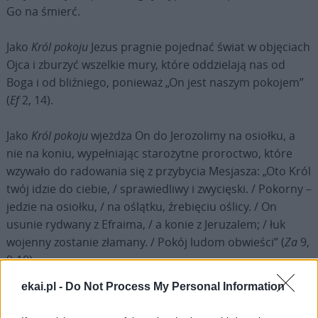
Go na śmierć.
Jako
Król pokoju
Jezus pragnie pojednać świat w objęciach
Ojca i zburzyć wszelkie mury, które oddzielają nas od
Boga i od bliźniego, ponieważ „On jest naszym pokojem”
(
Ef
2, 14).
Jako
Król pokoju
wjeżdża On do Jerozolimy na osiołku, a
nie na koniu, wypełniając starożytne proroctwo, które
wzywało do radowania się z przybycia Mesjasza: „Oto Król
twój idzie do ciebie, / sprawiedliwy i zwycięski. / Pokorny –
jedzie na osiołku, / na oślątku, źrebięciu oślicy. / On
usunie rydwany z Efraima, / a konie z Jeruzalem; / łuk
wojenny zostanie złamany. / Pokój ludom obwieści” (
Za
9,
9-10).
ekai.pl -
Do Not Process My Personal Information
Jako
Król pokoju
, gdy jeden z Jego uczniów wyciąga miecz,
aby Go bronić, i uderza sługę arcykapłana, On