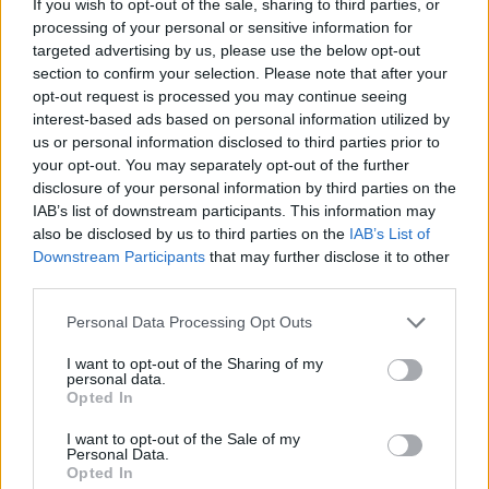
If you wish to opt-out of the sale, sharing to third parties, or
natychmiast go powstrzymuje, mówiąc: „Włóż miecz na
processing of your personal or sensitive information for
swoje miejsce, bo wszyscy, którzy za miecz chwytają, od
targeted advertising by us, please use the below opt-out
miecza giną” (
Mt
26, 52).
section to confirm your selection. Please note that after your
opt-out request is processed you may continue seeing
interest-based ads based on personal information utilized by
Jako
Król pokoju
, gdy był obarczony naszymi cierpieniami i
us or personal information disclosed to third parties prior to
przebity za nasze grzechy, On „nawet nie otworzył ust
your opt-out. You may separately opt-out of the further
swoich. Jak baranek na rzeź prowadzony, jak owca niema
disclosure of your personal information by third parties on the
wobec strzygących ją” (
Iz
53, 7). Nie chwycił za broń, nie
IAB’s list of downstream participants. This information may
also be disclosed by us to third parties on the
IAB’s List of
bronił siebie, nie stoczył żadnej wojny. Objawił łagodne
Downstream Participants
that may further disclose it to other
oblicze Boga, który zawsze odrzuca przemoc, i zamiast
third parties.
ocalić samego siebie, pozwolił się przybić do krzyża, aby
objąć wszystkie krzyże postawione w każdym czasie i
Personal Data Processing Opt Outs
miejscu w dziejach ludzkości.
I want to opt-out of the Sharing of my
personal data.
Opted In
Bracia i siostry, oto nasz Bóg:
Jezus, Król pokoju
. To Bóg,
który odrzuca wojnę, którego nikt nie może wykorzystać
I want to opt-out of the Sale of my
do usprawiedliwienia wojny, który nie słucha modlitwy
Personal Data.
Opted In
tych, którzy wojnę prowadzą, i odrzuca ją, mówiąc: