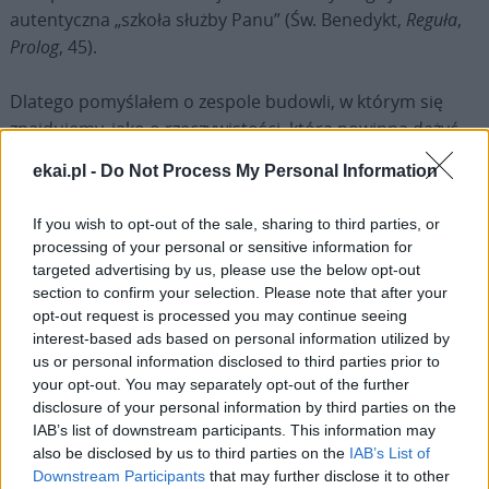
autentyczna „szkoła służby Panu” (Św. Benedykt,
Reguła
,
Prolog
, 45).
Dlatego pomyślałem o zespole budowli, w którym się
znajdujemy, jako o rzeczywistości, która powinna dążyć
do tego, aby stać się bijącym sercem wielkiego ciała
ekai.pl -
Do Not Process My Personal Information
benedyktyńskiego świata, którego centrum, zgodnie z
naukami św. Benedykta, stanowi kościół.
If you wish to opt-out of the sale, sharing to third parties, or
processing of your personal or sensitive information for
Pierwsze czytanie (por.
Ez
43, 1-2.4-7a) przedstawiło nam
targeted advertising by us, please use the below opt-out
obraz rzeki wypływającej ze Świątyni. Bardzo dobrze
section to confirm your selection. Please note that after your
opt-out request is processed you may continue seeing
harmonizuje to z wyobrażeniem serca, które pompuje
interest-based ads based on personal information utilized by
życiodajną energię krwi do ciała, aby każda jego część
us or personal information disclosed to third parties prior to
mogła otrzymać pożywienie i siłę z korzyścią dla innych
your opt-out. You may separately opt-out of the further
(por.
1 Kor
12, 20-27); podobnie jak z wizerunkiem
disclosure of your personal information by third parties on the
budowli duchowej, o której mowa w drugim czytaniu,
IAB’s list of downstream participants. This information may
also be disclosed by us to third parties on the
IAB’s List of
posadowionej na solidnej skale, którą jest Chrystus (por.
Downstream Participants
that may further disclose it to other
1 P
2, 4-9).