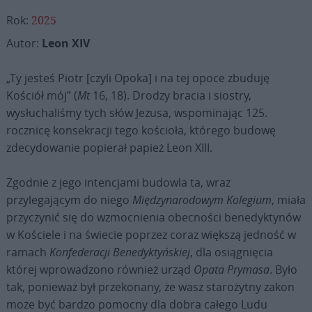
Rok:
2025
Autor:
Leon XIV
„Ty jesteś Piotr [czyli Opoka] i na tej opoce zbuduję
Kościół mój” (
Mt
16, 18). Drodzy bracia i siostry,
wysłuchaliśmy tych słów Jezusa, wspominając 125.
rocznicę konsekracji tego kościoła, którego budowę
zdecydowanie popierał papież Leon XIII.
Zgodnie z jego intencjami budowla ta, wraz
przylegającym do niego
Międzynarodowym Kolegium
, miała
przyczynić się do wzmocnienia obecności benedyktynów
w Kościele i na świecie poprzez coraz większą jedność w
ramach
Konfederacji Benedyktyńskiej
, dla osiągnięcia
której wprowadzono również urząd
Opata Prymasa
. Było
tak, ponieważ był przekonany, że wasz starożytny zakon
może być bardzo pomocny dla dobra całego Ludu