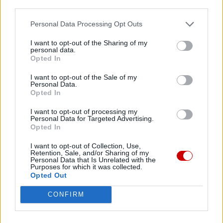
third parties.
Niech ta tętniąca pracą „pasieka” św. Anzelma będzie
Personal Data Processing Opt Outs
miejscem, z którego wszystko się rozpoczyna i do
I want to opt-out of the Sharing of my
którego wszystko powraca, aby znaleźć weryfikację,
personal data.
Opted In
potwierdzenie i pogłębienie przed Bogiem, jak zalecał św.
Jan Paweł II podczas swojej wizyty w Papieskim Ateneum z
I want to opt-out of the Sale of my
okazji stulecia jego powstania. Odnosząc się do waszego
Personal Data.
Opted In
patrona, powiedział: „Św. Anzelm przypomina wszystkim
(…), że poznanie tajemnic Bożych jest nie tyle zdobyczą
I want to opt-out of processing my
Personal Data for Targeted Advertising.
ludzkiego rozumu, ile darem, którego Bóg udziela
Opted In
pokornym i wierzącym” (
Przemówienie
, 1 czerwca 1986 r.)
[1]
.
I want to opt-out of Collection, Use,
Retention, Sale, and/or Sharing of my
Personal Data that Is Unrelated with the
Purposes for which it was collected.
Odnosiło się to, jak wspomniano, do nauk Doktora z
Opted Out
Aosty, ale pragniemy wyrazić nadzieję, że takie jest
CONFIRM
również profetyczne przesłanie, które ta instytucja
kieruje do Kościoła i świata, jako wypełnienie misji, którą
wszyscy otrzymaliśmy, byśmy byli ludem, który Bóg