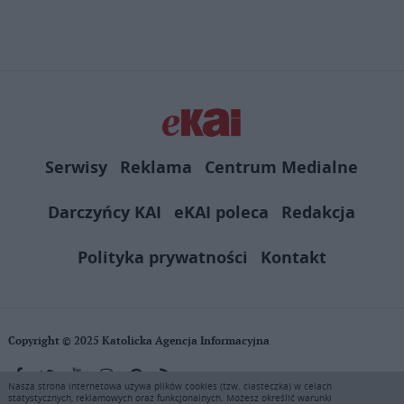
Link
Serwisy
Reklama
Centrum Medialne
Darczyńcy KAI
eKAI poleca
Redakcja
Polityka prywatności
Kontakt
Copyright © 2025 Katolicka Agencja Informacyjna
Nasza strona internetowa używa plików cookies (tzw. ciasteczka) w celach
statystycznych, reklamowych oraz funkcjonalnych. Możesz określić warunki
KAI zastrzega wszelkie prawa do serwisu. Użytkownicy mogą pobierać