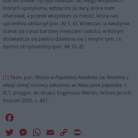
aby Go szukać i przyprowadzać do Niego wszystkich,
których spotykamy, wdzięczni za dary, które nam
ofiarował, a przede wszystkim za miłość, którą nas
uprzednio obdarzył (por.
Rz
5, 6). Wówczas ta świątynia
stanie się coraz bardziej miejscem radości, w którym
doświadcza się piękna dzielenia się z innymi tym, co
darmo otrzymaliśmy (por.
Mt
10, 8).
[1]
Tłum. pol.:
Wizyta w Papieskiej Akademii św. Anzelma z
okazji setnej rocznicy założenia
, w:
Nauczanie papieskie
, t.
IX,1, przygot. do druku: Eugeniusz Weron, Antoni Jaroch,
Poznań 2005, s. 861.
Facebook
Twitter
Messenger
WhatsApp
Email
Copy
Print