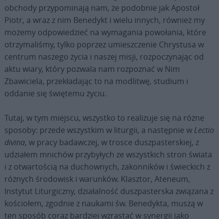
obchody przypominają nam, że podobnie jak Apostoł
Piotr, a wraz z nim Benedykt i wielu innych, również my
możemy odpowiedzieć na wymagania powołania, które
otrzymaliśmy, tylko poprzez umieszczenie Chrystusa w
centrum naszego życia i naszej misji, rozpoczynając od
aktu wiary, który pozwala nam rozpoznać w Nim
Zbawiciela, przekładając to na modlitwę, studium i
oddanie się świętemu życiu.
Tutaj, w tym miejscu, wszystko to realizuje się na różne
sposoby: przede wszystkim w liturgii, a następnie w
Lectio
divina
, w pracy badawczej, w trosce duszpasterskiej, z
udziałem mnichów przybyłych ze wszystkich stron świata
i z otwartością na duchownych, zakonników i świeckich z
różnych środowisk i warunków. Klasztor, Ateneum,
Instytut Liturgiczny, działalność duszpasterska związana z
kościołem, zgodnie z naukami św. Benedykta, muszą w
ten sposób coraz bardziej wzrastać w synergii jako