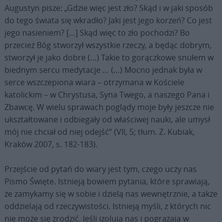
Augustyn pisze: „Gdzie więc jest zło? Skąd i w jaki sposób
do tego świata się wkradło? Jaki jest jego korzeń? Co jest
jego nasieniem? […] Skąd więc to zło pochodzi? Bo
przecież Bóg stworzył wszystkie rzeczy, a będąc dobrym,
stworzył je jako dobre (…) Takie to gorączkowe snułem w
biednym sercu medytacje … (…) Mocno jednak była w
serce wszczepiona wiara – otrzymana w Kościele
katolickim – w Chrystusa, Syna Twego, a naszego Pana i
Zbawcę. W wielu sprawach poglądy moje były jeszcze nie
ukształtowane i odbiegały od właściwej nauki, ale umysł
mój nie chciał od niej odejść” (VII, 5; tłum. Z. Kubiak,
Kraków 2007, s. 182-183).
Przejście od pytań do wiary jest tym, czego uczy nas
Pismo Święte. Istnieją bowiem pytania, które sprawiają,
że zamykamy się w sobie i dzielą nas wewnętrznie, a także
oddzielają od rzeczywistości. Istnieją myśli, z których nic
nie może się zrodzić. Jeśli izolują nas i pogrążają w