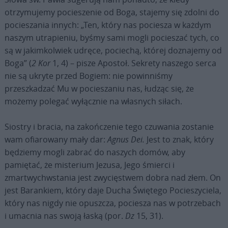
otrzymujemy pocieszenie od Boga, stajemy się zdolni do
pocieszania innych: „Ten, który nas pociesza w każdym
naszym utrapieniu, byśmy sami mogli pocieszać tych, co
są w jakimkolwiek udręce, pociechą, której doznajemy od
Boga” (
2 Kor
1, 4) – pisze Apostoł. Sekrety naszego serca
nie są ukryte przed Bogiem: nie powinniśmy
przeszkadzać Mu w pocieszaniu nas, łudząc się, że
możemy polegać wyłącznie na własnych siłach.
Siostry i bracia, na zakończenie tego czuwania zostanie
wam ofiarowany mały dar:
Agnus Dei.
Jest to znak, który
będziemy mogli zabrać do naszych domów, aby
pamiętać, że misterium Jezusa, Jego śmierci i
zmartwychwstania jest zwycięstwem dobra nad złem. On
jest Barankiem, który daje Ducha Świętego Pocieszyciela,
który nas nigdy nie opuszcza, pociesza nas w potrzebach
i umacnia nas swoją łaską (por.
Dz
15, 31).