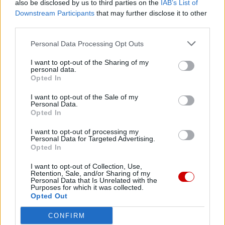
also be disclosed by us to third parties on the
IAB’s List of
rodzi się z komunii. A ta nadzieja nie zawodzi.
Downstream Participants
that may further disclose it to other
third parties.
Wysłuchane przez nas świadectwa przekazują tę
Personal Data Processing Opt Outs
pewność: że cierpienie nie musi rodzić przemocy; że
przemoc nie jest ostatnim słowem, ponieważ zostaje
I want to opt-out of the Sharing of my
personal data.
zwyciężona przez miłość, która potrafi przebaczać.
Opted In
Jakiego większego wyzwolenia możemy oczekiwać, jeśli
nie tego, które pochodzi z przebaczenia, zdolnego dzięki
I want to opt-out of the Sale of my
Personal Data.
łasce otworzyć serce, mimo że doznało ono wszelkiego
Opted In
rodzaju brutalności? Doznanej przemocy nie można
I want to opt-out of processing my
przekreślić, ale przebaczenie udzielone tym, którzy ją
Personal Data for Targeted Advertising.
spowodowali, jest zapowiedzią Królestwa Boga na ziemi,
Opted In
jest owocem Jego działania, które kładzie kres złu i
I want to opt-out of Collection, Use,
zaprowadza sprawiedliwość. Odkupienie jest
Retention, Sale, and/or Sharing of my
Personal Data that Is Unrelated with the
miłosierdziem i może uczynić naszą przyszłość lepszą, w
Purposes for which it was collected.
Opted Out
czasie gdy wciąż oczekujemy na powrót Pana. Tylko On
otrze wszelką łzę i otworzy księgę dziejów, pozwalając
CONFIRM
nam odczytać te karty, których dziś nie potrafimy