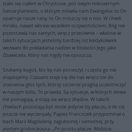
stało się ciałem w Chrystusie, jest owym miłosiernym
Samarytaninem, o którym mówiła nam Ewangelia: to On
opatruje nasze rany, to On troszczy się o nas. W chwili
mroku, nawet wbrew wszelkim oczywistościom, Bóg nie
pozostawia nas samych; wręcz przeciwnie – właśnie w
takich sytuacjach jesteśmy bardziej niż kiedykolwiek
wezwani do pokładania nadziei w bliskości Jego jako
Zbawiciela, który nas nigdy nie opuszcza.
Szukamy kogoś, kto by nas pocieszył, i często go nie
znajdujemy. Czasami staje się dla nas wręcz nie do
zniesienia głos tych, którzy szczerze pragną uczestniczyć
w naszym bólu. To prawda. Są sytuacje, w których słowa
nie pomagają, a stają się wręcz zbędne. W takich
chwilach pozostają być może jedynie łzy płaczu, o ile się
jeszcze nie wyczerpały. Papież Franciszek przypominał o
łzach Marii Magdaleny, zagubionej i samotnej, przy
pustym grobie Jezusa. „Po prostu płacze. Widzicie,