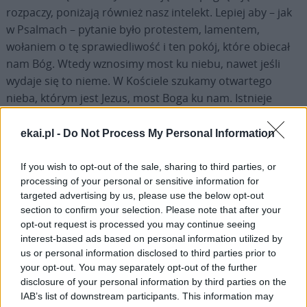
rozpaczy, poniżają również nasz intelekt. Lepiej aby – jak
w Psalmach – pytanie było protestem, lamentem,
wołaniem o tę sprawiedliwość i ten pokój, które obiecał
nam Bóg. Wtedy wznosimy most ku niebu, nawet jeśli
wydaje się to nieme. W Kościele szukamy otwartego
nieba, którym jest Jezus, most Boga ku nam. Istnieje
pocieszenie, które dociera do nas wtedy, gdy „mocna i
trwała” pozostaje ta wiara, która wydaje nam się
ekai.pl -
Do Not Process My Personal Information
„nieukształtowana i chwiejna” jak łódź na wzburzonym
morzu.
If you wish to opt-out of the sale, sharing to third parties, or
processing of your personal or sensitive information for
targeted advertising by us, please use the below opt-out
Tam, gdzie jest zło, tam musimy szukać pocieszenia i
section to confirm your selection. Please note that after your
ukojenia, które je przezwyciężają i nie dają mu
opt-out request is processed you may continue seeing
wytchnienia. W Kościele oznacza to: nigdy samotnie.
interest-based ads based on personal information utilized by
Oparcie głowy na ramieniu, które cię pociesza, płacze z
us or personal information disclosed to third parties prior to
tobą i daje ci siłę jest lekarstwem, którego nikt nie może
your opt-out. You may separately opt-out of the further
disclosure of your personal information by third parties on the
się pozbawić, ponieważ jest znakiem miłości. Tam, gdzie
IAB’s list of downstream participants. This information may
ból jest głęboki, jeszcze silniejsza musi być nadzieja, która