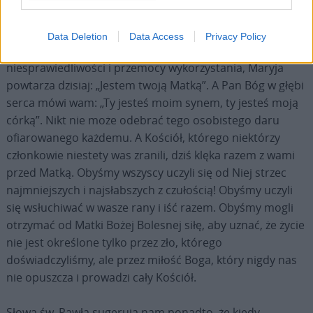
usprawiedliwić ani zrozumieć (por. Ap 5).
Data Deletion
Data Access
Privacy Policy
Również wam, bracia i siostry, którzy doświadczyliście
niesprawiedliwości i przemocy wykorzystania, Maryja
powtarza dzisiaj: „Jestem twoją Matką”. A Pan Bóg w głębi
serca mówi wam: „Ty jesteś moim synem, ty jesteś moją
córką”. Nikt nie może odebrać tego osobistego daru
ofiarowanego każdemu. A Kościół, którego niektórzy
członkowie niestety was zranili, dziś klęka razem z wami
przed Matką. Obyśmy wszyscy uczyli się od Niej strzec
najmniejszych i najsłabszych z czułością! Obyśmy uczyli
się wsłuchiwać w wasze rany i iść razem. Obyśmy mogli
otrzymać od Matki Bożej Bolesnej siłę, aby uznać, że życie
nie jest określone tylko przez zło, którego
doświadczyliśmy, ale przez miłość Boga, który nigdy nas
nie opuszcza i prowadzi cały Kościół.
Słowa św. Pawła sugerują nam ponadto, że kiedy