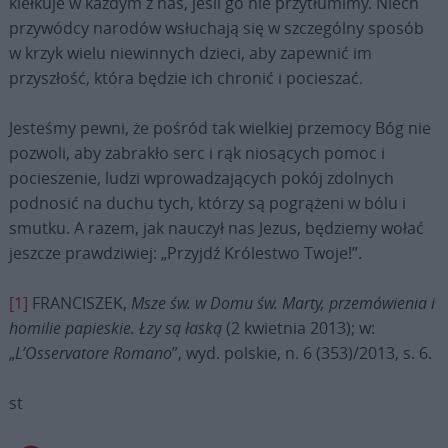
kiełkuje w każdym z nas, jeśli go nie przytłumimy. Niech
przywódcy narodów wsłuchają się w szczególny sposób
w krzyk wielu niewinnych dzieci, aby zapewnić im
przyszłość, która będzie ich chronić i pocieszać.
Jesteśmy pewni, że pośród tak wielkiej przemocy Bóg nie
pozwoli, aby zabrakło serc i rąk niosących pomoc i
pocieszenie, ludzi wprowadzających pokój zdolnych
podnosić na duchu tych, którzy są pogrążeni w bólu i
smutku. A razem, jak nauczył nas Jezus, będziemy wołać
jeszcze prawdziwiej: „Przyjdź Królestwo Twoje!”.
[1]
FRANCISZEK,
Msze św. w Domu św. Marty, przemówienia i
homilie papieskie. Łzy są łaską
(2 kwietnia 2013); w:
„
L’Osservatore Romano
”, wyd. polskie, n. 6 (353)/2013, s. 6.
st