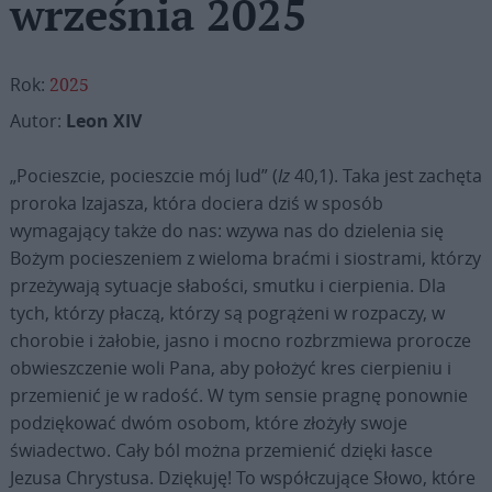
września 2025
Rok:
2025
Autor:
Leon XIV
„Pocieszcie, pocieszcie mój lud” (
Iz
40,1). Taka jest zachęta
proroka Izajasza, która dociera dziś w sposób
wymagający także do nas: wzywa nas do dzielenia się
Bożym pocieszeniem z wieloma braćmi i siostrami, którzy
przeżywają sytuacje słabości, smutku i cierpienia. Dla
tych, którzy płaczą, którzy są pogrążeni w rozpaczy, w
chorobie i żałobie, jasno i mocno rozbrzmiewa prorocze
obwieszczenie woli Pana, aby położyć kres cierpieniu i
przemienić je w radość. W tym sensie pragnę ponownie
podziękować dwóm osobom, które złożyły swoje
świadectwo. Cały ból można przemienić dzięki łasce
Jezusa Chrystusa. Dziękuję! To współczujące Słowo, które