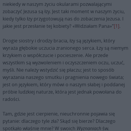
niekiedy w naszym życiu okularami pozwalającymi
zobaczyć Jezusa są łzy. Jest taki moment w naszym życiu,
kiedy tylko łzy przygotowują nas do zobaczenia Jezusa. I
jakie jest przesłanie tej kobiety? «Widziałam Pana»”
[1]
.
Drogie siostry i drodzy bracia, łzy są językiem, który
wyraża głębokie uczucia zranionego serca. Łzy są niemym
krzykiem o współczucie i pocieszenie. Ale przede
wszystkim są wyzwoleniem i oczyszczeniem oczu, uczuć,
myśli. Nie należy wstydzić się płaczu; jest to sposób
wyrażania naszego smutku i pragnienia nowego świata;
jest on językiem, który mówi o naszym słabej i poddanej
próbie ludzkiej naturze, która jest jednak powołana do
radości.
Tam, gdzie jest cierpienie, nieuchronnie pojawia się
pytanie: dlaczego tyle zła? Skąd się bierze? Dlaczego
spotkało właśnie mnie? W swoich
Wyznaniach
św.