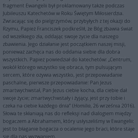
fragment Ewangelii był proklamowany także podczas
Jubileuszu Katechetów w Roku Świętym Miłosierdzia.
Zwracając się do pielgrzymów, przybyłych z tej okazji do
Rzymu, Papież Franciszek podkreślił, że Bóg zbawia świat
od wszelkiego zła, oddając swoje życie dla naszego
zbawienia. Jego działanie jest początkiem naszej misji,
ponieważ zachęca nas do oddania siebie dla dobra
wszystkich. Papież powiedział do katechetów: „Centrum,
wokół którego wszystko się obraca, tym pulsującym
sercem, które ożywia wszystko, jest przepowiadanie
paschalne, pierwsze przepowiadanie: Pan Jezus
zmartwychwstał, Pan Jezus ciebie kocha, dla ciebie dał
swoje życie; zmartwychwstały i żyjący, jest przy tobie i
czeka na ciebie każdego dnia” (
Homilia
, 26 września 2016).
Słowa te skłaniają nas do refleksji nad dialogiem między
bogaczem a Abrahamem, który usłyszeliśmy w Ewangelii:
jest to błaganie bogacza o ocalenie jego braci, które staje
się dla nas wyzwaniem.