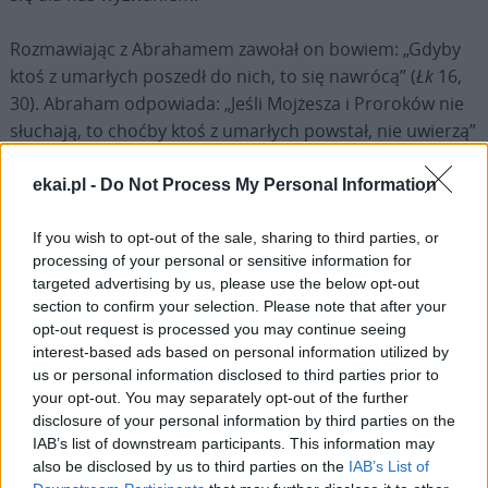
Rozmawiając z Abrahamem zawołał on bowiem: „Gdyby
ktoś z umarłych poszedł do nich, to się nawrócą” (
Łk
16,
30). Abraham odpowiada: „Jeśli Mojżesza i Proroków nie
słuchają, to choćby ktoś z umarłych powstał, nie uwierzą”
(w. 31). Jeden powstał jednak z martwych: Jezus Chrystus.
Słowa Pisma Świętego nie chcą nas więc rozczarować ani
ekai.pl -
Do Not Process My Personal Information
zniechęcić, ale budzą nasze sumienie. Słuchanie Mojżesza
i Proroków oznacza, byśmy pamiętali o przykazaniach i
If you wish to opt-out of the sale, sharing to third parties, or
processing of your personal or sensitive information for
obietnicach Boga, którego opatrzność nigdy nikogo nie
targeted advertising by us, please use the below opt-out
opuszcza. Ewangelia głosi nam, że życie każdego
section to confirm your selection. Please note that after your
człowieka może się zmienić, ponieważ Chrystus powstał z
opt-out request is processed you may continue seeing
martwych. To wydarzenie jest prawdą, która nas zbawia:
interest-based ads based on personal information utilized by
dlatego należy je poznać i głosić, ale to nie wystarczy.
us or personal information disclosed to third parties prior to
your opt-out. You may separately opt-out of the further
Należy je miłować: to właśnie miłość prowadzi nas do
disclosure of your personal information by third parties on the
zrozumienia Ewangelii, ponieważ przemienia nas,
IAB’s list of downstream participants. This information may
otwierając nasze serca na słowo Boże i oblicze bliźniego.
also be disclosed by us to third parties on the
IAB’s List of