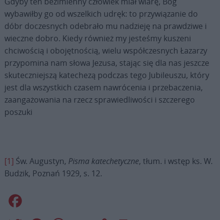
Gdyby ten bezimienny człowiek miał wiarę, Bóg
wybawiłby go od wszelkich udręk: to przywiązanie do
dóbr doczesnych odebrało mu nadzieję na prawdziwe i
wieczne dobro. Kiedy również my jesteśmy kuszeni
chciwością i obojętnością, wielu współczesnych Łazarzy
przypomina nam słowa Jezusa, stając się dla nas jeszcze
skuteczniejszą katechezą podczas tego Jubileuszu, który
jest dla wszystkich czasem nawrócenia i przebaczenia,
zaangażowania na rzecz sprawiedliwości i szczerego
poszuki
[1]
Św. Augustyn,
Pisma katechetyczne
, tłum. i wstęp ks. W.
Budzik, Poznań 1929, s. 12.
Facebook