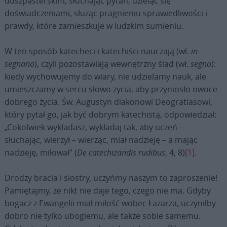
duszpasterskim, słuchając pytań, dzieląc się
doświadczeniami, służąc pragnieniu sprawiedliwości i
prawdy, które zamieszkuje w ludzkim sumieniu.
W ten sposób katecheci i katechiści nauczają (wł.
in-
segnano
), czyli pozostawiają wewnętrzny ślad (wł.
segno
):
kiedy wychowujemy do wiary, nie udzielamy nauk, ale
umieszczamy w sercu słowo życia, aby przyniosło owoce
dobrego życia. Św. Augustyn diakonowi Deogratiasowi,
który pytał go, jak być dobrym katechistą, odpowiedział:
„Cokolwiek wykładasz, wykładaj tak, aby uczeń –
słuchając, wierzył – wierząc, miał nadzieję – a mając
nadzieję, miłował” (
De catechizandis rudibus
, 4, 8)
[1]
.
Drodzy bracia i siostry, uczyńmy naszym to zaproszenie!
Pamiętajmy, że nikt nie daje tego, czego nie ma. Gdyby
bogacz z Ewangelii miał miłość wobec Łazarza, uczyniłby
dobro nie tylko ubogiemu, ale także sobie samemu.