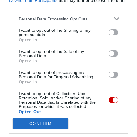
Downstream Participants
that may further disclose it to other
W tym względzie wy, katecheci i katechiści, jesteście tymi
third parties.
uczniami Jezusa, którzy stają się Jego świadkami: nazwa
Personal Data Processing Opt Outs
posługi, którą pełnicie, pochodzi od greckiego
czasownika
katēchein
, czyli
nauczać głośno
,
rozbrzmiewać
.
I want to opt-out of the Sharing of my
personal data.
Oznacza to, że katecheta, katechista jest osobą słowa –
Opted In
słowa, które przepowiada własnym życiem. Dlatego
I want to opt-out of the Sale of my
pierwszymi katechetami są nasi rodzice, ci, którzy jako
Personal Data.
pierwsi do nas przemówili i nauczyli nas mówić. Tak jak
Opted In
nauczyliśmy się naszego języka ojczystego, tak i głoszenie
I want to opt-out of processing my
wiary nie może być powierzone innym, ale dokonuje się
Personal Data for Targeted Advertising.
Opted In
tam, gdzie żyjemy. Przede wszystkim w naszych domach,
przy stole: kiedy pojawia się głos, gest, oblicze, które
I want to opt-out of Collection, Use,
prowadzi do Chrystusa, rodzina doświadcza piękna
Retention, Sale, and/or Sharing of my
Personal Data that Is Unrelated with the
Ewangelii.
Purposes for which it was collected.
Opted Out
Wszyscy zostaliśmy wychowani, by wierzyć dzięki
CONFIRM
świadectwu tych, którzy wierzyli przed nami. Katechiści
towarzyszą nam w wierze, gdy jesteśmy dziećmi,