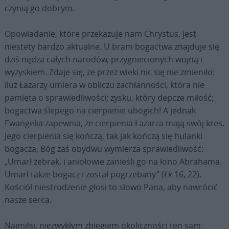
czynią go dobrym.
Opowiadanie, które przekazuje nam Chrystus, jest
niestety bardzo aktualne. U bram bogactwa znajduje się
dziś nędza całych narodów, przygniecionych wojną i
wyzyskiem. Zdaje się, że przez wieki nic się nie zmieniło:
iluż Łazarzy umiera w obliczu zachłanności, która nie
pamięta o sprawiedliwości; zysku, który depcze miłość;
bogactwa ślepego na cierpienie ubogich! A jednak
Ewangelia zapewnia, że cierpienia Łazarza mają swój kres.
Jego cierpienia się kończą, tak jak kończą się hulanki
bogacza, Bóg zaś obydwu wymierza sprawiedliwość:
„Umarł żebrak, i aniołowie zanieśli go na łono Abrahama.
Umarł także bogacz i został pogrzebany” (
Łk
16, 22).
Kościół niestrudzenie głosi to słowo Pana, aby nawrócić
nasze serca.
Najmilsi, niezwykłym zbiegiem okoliczności ten sam