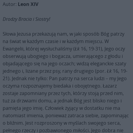
Autor:
Leon XIV
Drodzy Bracia i Siostry!
Słowa Jezusa przekazują nam, w jaki sposób Bóg patrzy
na świat w każdym czasie i w każdym miejscu. W
Ewangelii, której wysłuchaliśmy (
Łk
16, 19-31), Jego oczy
obserwują ubogiego i bogacza, umierającego z głodu i
objadającego się na jego oczach; widzą eleganckie szaty
jednego i, lizane przez psy, rany drugiego (por.
Łk
16, 19-
21). Jednak nie tylko: Pan patrzy na serca ludzi – my Jego
oczyma rozpoznajemy biedaka i obojętnego. Łazarz
zostaje zapomniany przez tych, którzy stoją przed nim,
tuż za drzwiami domu, a jednak Bóg jest blisko niego i
pamięta jego imię. Człowiek żyjący w dostatku nie ma
natomiast imienia, ponieważ zatraca siebie, zapominając
o bliźnim. Jest rozproszony w myślach swojego serca,
pełnego rzeczy i pozbawionego miłości. Jego dobra nie