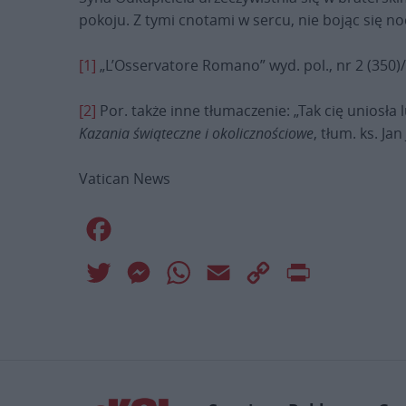
pokoju. Z tymi cnotami w sercu, nie bojąc się n
[1]
„L’Osservatore Romano” wyd. pol., nr 2 (350)/2
[2]
Por. także inne tłumaczenie: „Tak cię uniosła
Kazania świąteczne i okolicznościowe
, tłum. ks. Ja
Vatican News
Facebook
Twitter
Messenger
WhatsApp
Email
Copy
Print
Link