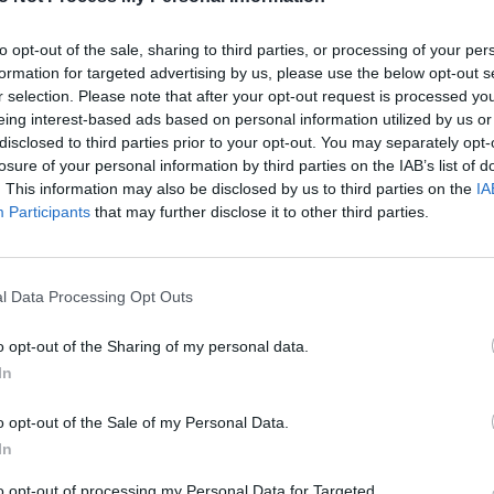
bowiem „Niemowlę owinięte w pieluszki i leżące w żłobie”
to opt-out of the sale, sharing to third parties, or processing of your per
na dole: wszechmoc Boga rozbłyska w bezsilności noworodka
formation for targeted advertising by us, please use the below opt-out s
r selection. Please note that after your opt-out request is processed y
Świętego jaśnieje w tym małym ciałku, świeżo umytym i owin
eing interest-based ads based on personal information utilized by us or
stkimi swoimi braćmi. Boskie światło, które promieniuje z te
disclosed to third parties prior to your opt-out. You may separately opt-
losure of your personal information by third parties on the IAB’s list of
. This information may also be disclosed by us to third parties on the
IA
wić się człowiekowi jako człowiek, jego prawdziwy obraz, zgod
Participants
that may further disclose it to other third parties.
tę opatrznościową prawdę, dopóty „nie ma miejsca dla innyc
ożego Narodzenia
, 24 grudnia 2012)
[1]
. Tak aktualne słowa P
ejsca dla człowieka: nieprzyjmowanie jednego oznacza nieprz
l Data Processing Opt Outs
a: wówczas stajnia może stać się bardziej święta niż świątyni
o opt-out of the Sharing of my personal data.
In
a. W Dzieciątku Jezus Bóg daje światu nowe życie: swoje życi
o opt-out of the Sale of my Personal Data.
 nas angażuje. W obliczu oczekiwań narodów posyła On niemo
In
podniesienia się; w obliczu przemocy i ucisku zapala On ła
ugustyn: „Tak bardzo przygniotła cię ludzka pycha, że tylko B
to opt-out of processing my Personal Data for Targeted