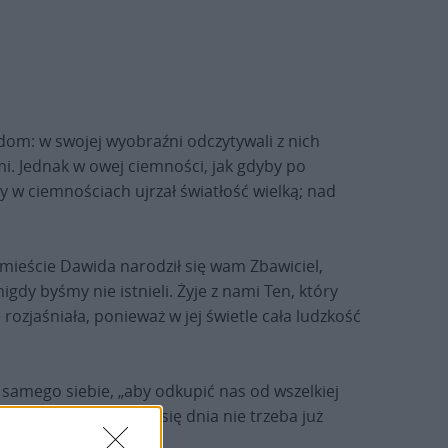
zdom: w swojej wyobraźni odczytywali z nich
i. Jednak w owej ciemności, jak gdyby po
 w ciemnościach ujrzał światłość wielką; nad
w mieście Dawida narodził się wam Zbawiciel,
igdy byśmy nie istnieli. Żyje z nami Ten, który
 rozjaśniała, ponieważ w jej świetle cała ludzkość
 samego siebie, „aby odkupić nas od wszelkiej
ocy: śladu budzącego się dnia nie trzeba już