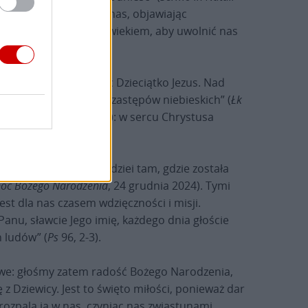
staje się podobny do nas, objawiając
óg chce stać się człowiekiem, aby uwolnić nas
ię życia, kontemplując Dzieciątko Jezus. Nad
 staje się „mnóstwem zastępów niebieskich” (
Łk
j na ziemi (por. w. 14): w sercu Chrystusa
nie do zaniesienia nadziei tam, gdzie została
noc Bożego Narodzenia
, 24 grudnia 2024). Tymi
est dla nas czasem wdzięczności i misji.
Panu, sławcie Jego imię, każdego dnia głoście
h ludów” (
Ps
96, 2-3).
ziwe: głośmy zatem radość Bożego Narodzenia,
ę z Dziewicy. Jest to święto miłości, ponieważ dar
 rozpala ją w nas, czyniąc nas zwiastunami