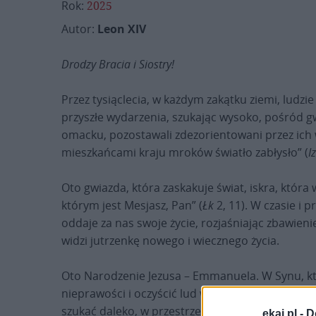
Rok:
2025
Autor:
Leon XIV
Drodzy Bracia i Siostry!
Przez tysiąclecia, w każdym zakątku ziemi, ludz
przyszłe wydarzenia, szukając wysoko, pośród g
omacku, pozostawali zdezorientowani przez ich 
mieszkańcami kraju mroków światło zabłysło” (
Iz
Oto gwiazda, która zaskakuje świat, iskra, która
którym jest Mesjasz, Pan” (
Łk
2, 11). W czasie i p
oddaje za nas swoje życie, rozjaśniając zbawienie
widzi jutrzenkę nowego i wiecznego życia.
Oto Narodzenie Jezusa – Emmanuela. W Synu, któr
nieprawości i oczyścić lud wybrany sobie na wła
szukać daleko, w przestrzeniach kosmicznych, ale
ekai.pl -
D