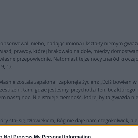
ie obserwowali niebo, nadając imiona i kształty niemym gwia
wiazd, prawdy, której brakowało na dole, między domostwam
własne przepowiednie. Natomiast tejże nocy „naród kroczący
9, 1).
 właśnie została zapalona i zapłonęła życiem: „Dziś bowiem 
rzestrzeni, tam, gdzie jesteśmy, przychodzi Ten, bez którego n
m naszą noc. Nie istnieje ciemność, której by ta gwiazda nie
y stał się człowiekiem, Bóg nie daje nam czegokolwiek, ale
sność” (
Tt
2, 14). W nocy rodzi się Ten, który wybawia nas z n
 pochylając głowę, w pobliskiej stajni.
o Not Process My Personal Information