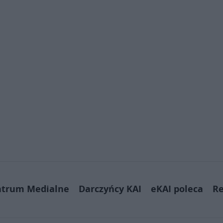
ntrum Medialne
Darczyńcy KAI
eKAI poleca
Re