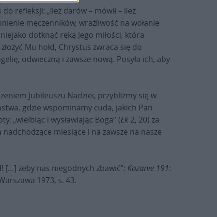
 refleksji: „Ileż darów – mówił – ileż
mnienie męczenników, wrażliwość na wołanie
iejako dotknąć ręką Jego miłości, która
złożyć Mu hołd, Chrystus zwraca się do
gelię, odwieczną i zawsze nową. Posyła ich, aby
czeniem Jubileuszu Nadziei, przybliżmy się w
eństwa, gdzie wspominamy cuda, jakich Pan
y, „wielbiąc i wysławiając Boga” (
Łk
2, 20) za
a nadchodzące miesiące i na zawsze na nasze
ął! […] żeby nas niegodnych zbawić”:
Kazanie 191
:
, Warszawa 1973, s. 43.