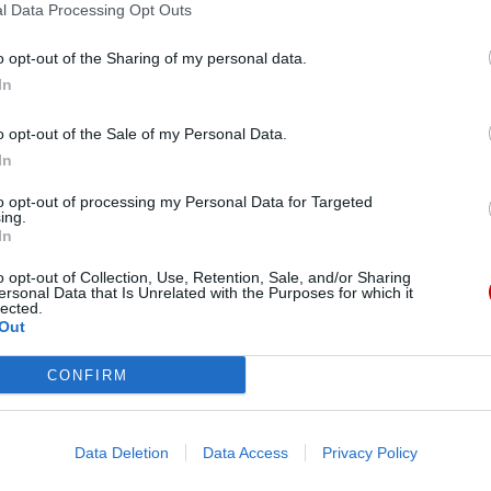
l Data Processing Opt Outs
jający”, nagi, bezbronny jak niemowlę w kołysce. A to wszyst
minując braci, ale raczej niestrudzenie starając się rozumieć
o opt-out of the Sharing of my personal data.
In
ałtowało ono się i wzrosło w Jej łonie, całkowicie zmieniając J
o opt-out of the Sale of my Personal Data.
ącej mamy; oblicze, którego piękno kontemplowała dzień po dn
In
a za Nim swoim sercem pokornej uczennicy, gdy przemierzał ś
to opt-out of processing my Personal Data for Targeted
orzyła się w pełni, porzucając oczekiwania, roszczenia i gwa
ing.
In
ego otrzymała dzięki łasce, aby z kolei ponownie ofiarować G
o opt-out of Collection, Use, Retention, Sale, and/or Sharing
otkanie dwóch ogromnych „nieuzbrojonych” rzeczywistości: 
ersonal Data that Is Unrelated with the Purposes for which it
lected.
por.
Flp
2, 6-11), oraz rzeczywistości osoby, która z ufnością
Out
cą, jaką jest wolność.
CONFIRM
ał do spojrzenia na to, co pasterze znaleźli w Betlejem: „ro
aryi i Józefa” przemieniły ich życie, czyniąc ich „zwiastunam
Data Deletion
Data Access
Privacy Policy
y Dzień Pokoju
, 1 stycznia 2001)
[2]
.