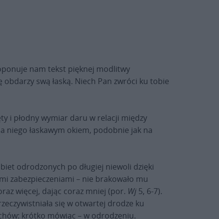
roponuje nam tekst pięknej modlitwy
ę obdarzy swą łaską. Niech Pan zwróci ku tobie
y i płodny wymiar daru w relacji między
 na niego łaskawym okiem, podobnie jak na
biet odrodzonych po długiej niewoli dzięki
wnymi zabezpieczeniami – nie brakowało mu
oraz więcej, dając coraz mniej (por.
Wj
5, 6-7).
rzeczywistniała się w otwartej drodze ku
ńcuchów: krótko mówiąc – w odrodzeniu.