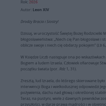
Rok:
2026
Autor:
Leon XIV
Drodzy Bracia i Siostry!
Dzisiaj, w uroczystość Świętej Bożej Rodzicielk
błogosławieństwa: „Niech cię Pan błogosławi i s
oblicze swoje i niech cię obdarzy pokojem” (
Lb
6,
W Księdze Liczb następuje ona po wskazówkach d
Bogiem a ludem Izraela. Człowiek ofiarowuje St
początku świata (por.
Rdz
1, 31).
Zresztą, lud Izraela, do którego skierowane był
interwencji Boga i wielkodusznej odpowiedzi Jego
pożywienia, dachu nad głową i określonej stabiln
Teraz, na pustyni, wiele z dawnych pewników zos
przyszłości, w darze prawa mądrości i w obietnic