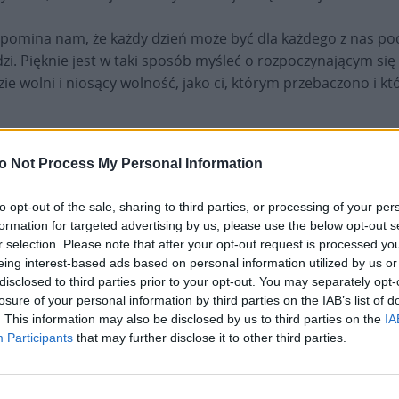
ypomina nam, że każdy dzień może być dla każdego z nas poc
zi. Pięknie jest w taki sposób myśleć o rozpoczynającym się 
zie wolni i niosący wolność, jako ci, którym przebaczono i któ
żego Macierzyństwa Maryi, która swoim „tak” przyczyniła si
o Not Process My Personal Information
sa, poprzez którego oczy – najpierw dziecka, potem młodzieńc
to opt-out of the sale, sharing to third parties, or processing of your per
formation for targeted advertising by us, please use the below opt-out s
w drogę ku nowym i wyjątkowym dniom, jakie nas czekają, p
r selection. Please note that after your opt-out request is processed y
objęcia i światło Jego błogosławiącego spojrzenia, abyśmy cor
eing interest-based ads based on personal information utilized by us or
 zmierzamy (por. Sobór Wat. II, Konst. duszp.
Gaudium et sp
disclosed to third parties prior to your opt-out. You may separately opt-
losure of your personal information by third parties on the IAB’s list of
cia i stając się dla siebie nawzajem odbiciem Jego dobroci
. This information may also be disclosed by us to third parties on the
IA
Participants
that may further disclose it to other third parties.
ieka stał się człowiekiem: aby, będąc panem gwiazd, mógł ss
 […] aby nas wyzwolić, mimo że byliśmy niegodni” (
Sermo 191
,
teresowność Jego miłości, dzięki której objawia się nam – ja