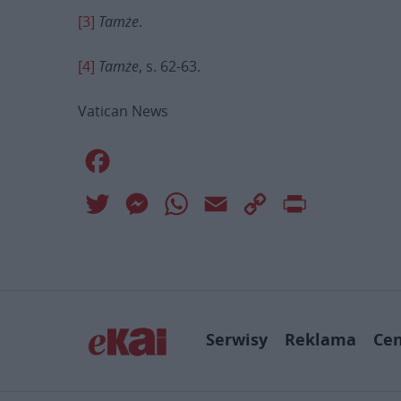
[3]
Tamże
.
[4]
Tamże
, s. 62-63.
Vatican News
Facebook
Twitter
Messenger
WhatsApp
Email
Copy
Print
Link
Serwisy
Reklama
Ce