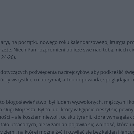
i Maryi, na początku nowego roku kalendarzowego, liturgia p
trzeże. Niech Pan rozpromieni oblicze swe nad tobą, niech ci
 24-26).
otyczących poświęcenia nazirejczyków, aby podkreślić święt
wórcy wszystko, co otrzymał, a Ten odpowiada, spoglądając
o to błogosławieństwo, był ludem wyzwolonych, mężczyzn i ko
 sługi Mojżesza. Był to lud, który w Egipcie cieszył się pe
ości – ale kosztem niewoli, ucisku tyranii, która wymagała c
tało utraconych, ale w zamian pojawiła się wolność, która u
y ziemi, na której można żyć i rozwijać się bez kajdan i ła