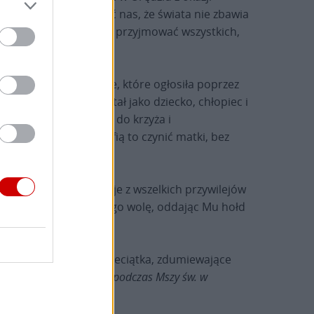
ko po to, aby nauczyć nas, że świata nie zbawia
, przebaczać, wyzwalać i przyjmować wszystkich,
ej życie. Jest to oblicze, które ogłosiła poprzez
iu, gdy Jezus dorastał jako dziecko, chłopiec i
cieżki swej misji, aż do krzyża i
rancje, tak jak potrafią to czynić matki, bez
o światu.
Boga, który rezygnuje z wszelkich przywilejów
 całkowicie przyjmuje Jego wolę, oddając Mu hołd
zbrajająca łagodność Dzieciątka, zdumiewające
i zbawienia” (
Homilia podczas Mszy św. w