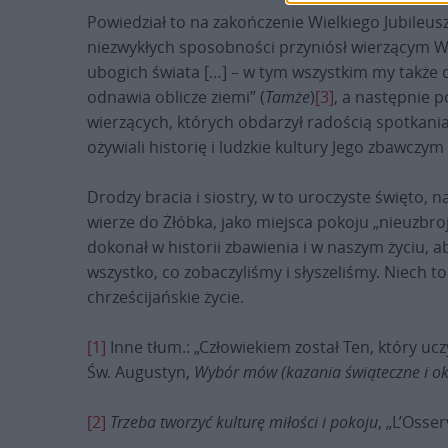
Powiedział to na zakończenie Wielkiego Jubileusz
niezwykłych sposobności przyniósł wierzącym W
ubogich świata […] – w tym wszystkim my także 
odnawia oblicze ziemi” (
Tamże
)
[3]
, a następnie 
wierzących, których obdarzył radością spotkania
ożywiali historię i ludzkie kultury Jego zbawczym
Drodzy bracia i siostry, w to uroczyste święto, 
wierze do Żłóbka, jako miejsca pokoju „nieuzbro
dokonał w historii zbawienia i w naszym życiu, a
wszystko, co zobaczyliśmy i słyszeliśmy. Niec
chrześcijańskie życie.
[1]
Inne tłum.: „Człowiekiem został Ten, który ucz
Św. Augustyn,
Wybór mów (kazania świąteczne i ok
[2]
Trzeba tworzyć kulturę miłości i pokoju
, „L’Osse