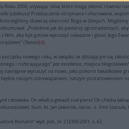
u Roku 2000, używając słów, które mogą skłonić również nas do
ielki Jubileusz! Przebaczenie otrzymane i ofiarowane, wspo
dostrzegliśmy zbawczą obecność Boga w dziejach. Mogliśmy n
podsumował: „Podobnie jak do pasterzy zgromadzonych, aby 
 z Nim, aby byli gotowi wyruszyć odważnie i głosić Jego Ewan
 orędziem” (
Tamże
)
[4]
.
na początku nowego roku, w związku ze zbliżającym się zakoń
jonego i rozbrajającego”
par excellence
, miejsca błogosławi
by następnie wyruszyć na nowo, jako pokorni świadkowie grot
h to będzie naszym zobowiązaniem, naszym postanowieniem n
ynił człowieka. On władca gwiazd ssał piersi! On chleba łakn
olicznościowe)
, tłum. ks. Jan Jaworski, oprac. o. Emil Stanula
rvatore Romano” wyd. pol., nr 2 (230)/2001, s. 62.