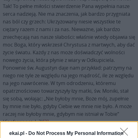
Tak! To pełne miłości stwierdzenie Pana wypełnia nasze
serca nadzieją. Nie ma znaczenia, jak bardzo przygniata
nas ból czy grzech: Ukrzyżowany niesie wszystkie te
ciężary razem z nami i za nas. Nieważne, jak bardzo
zniechęcają nas nasze słabości: właśnie wtedy objawia się
moc Boga, który wskrzesił Chrystusa z martwych, aby dać
życie światu. Każdy z nas może doświadczyć wolności
nowego życia, która płynie z wiary w Odkupiciela.
Ponownie św. Augustyn daje nam przykład: patrzymy na
niego nie tyle ze względu na jego mądrość, ile ze względu
na jego nawrócenie. W tym odrodzeniu, któremu
opatrznościowo towarzyszyły łzy matki, św. Moniki, stał
się sobą, wołając: „Nie byłoby mnie, Boże mój, zupełnie
by mnie nie było, gdyby Ciebie we mnie nie było. A może
raczej nie byłoby mnie, gdybym nie istniał w Tobie”
(
Confessiones
, I, 2)
[2]
.
ekai.pl -
Do Not Process My Personal Information
Tak więc chrześcijanie rodzą się z wysoka, odrodzeni