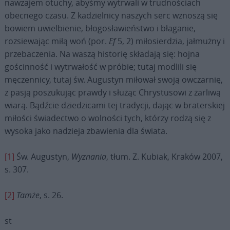
nawzajem otuchy, abyśmy wytrwali w trudnościach
obecnego czasu. Z kadzielnicy naszych serc wznoszą się
bowiem uwielbienie, błogosławieństwo i błaganie,
rozsiewając miłą woń (por.
Ef
5, 2) miłosierdzia, jałmużny i
przebaczenia. Na waszą historię składają się: hojna
gościnność i wytrwałość w próbie; tutaj modlili się
męczennicy, tutaj św. Augustyn miłował swoją owczarnię,
z pasją poszukując prawdy i służąc Chrystusowi z żarliwą
wiarą. Bądźcie dziedzicami tej tradycji, dając w braterskiej
miłości świadectwo o wolności tych, którzy rodzą się z
wysoka jako nadzieja zbawienia dla świata.
[1]
Św. Augustyn,
Wyznania
, tłum. Z. Kubiak, Kraków 2007,
s. 307.
[2]
Tamże
, s. 26.
st