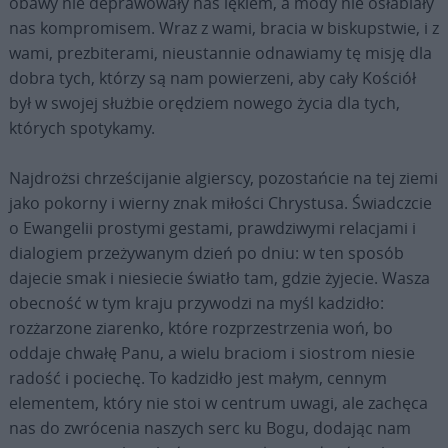
obawy nie deprawowały nas lękiem, a mody nie osłabiały
nas kompromisem. Wraz z wami, bracia w biskupstwie, i z
wami, prezbiterami, nieustannie odnawiamy tę misję dla
dobra tych, którzy są nam powierzeni, aby cały Kościół
był w swojej służbie orędziem nowego życia dla tych,
których spotykamy.
Najdrożsi chrześcijanie algierscy, pozostańcie na tej ziemi
jako pokorny i wierny znak miłości Chrystusa. Świadczcie
o Ewangelii prostymi gestami, prawdziwymi relacjami i
dialogiem przeżywanym dzień po dniu: w ten sposób
dajecie smak i niesiecie światło tam, gdzie żyjecie. Wasza
obecność w tym kraju przywodzi na myśl kadzidło:
rozżarzone ziarenko, które rozprzestrzenia woń, bo
oddaje chwałę Panu, a wielu braciom i siostrom niesie
radość i pociechę. To kadzidło jest małym, cennym
elementem, który nie stoi w centrum uwagi, ale zachęca
nas do zwrócenia naszych serc ku Bogu, dodając nam