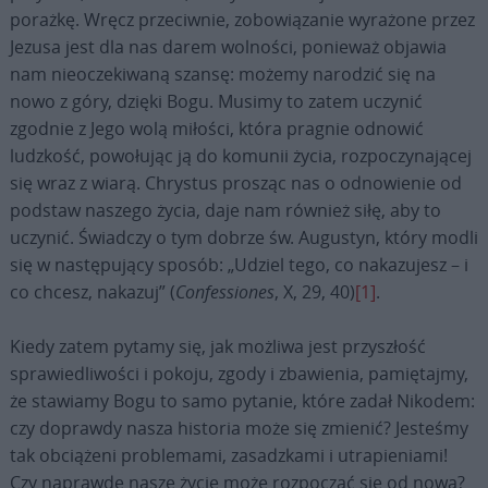
porażkę. Wręcz przeciwnie, zobowiązanie wyrażone przez
Jezusa jest dla nas darem wolności, ponieważ objawia
nam nieoczekiwaną szansę: możemy narodzić się na
nowo z góry, dzięki Bogu. Musimy to zatem uczynić
zgodnie z Jego wolą miłości, która pragnie odnowić
ludzkość, powołując ją do komunii życia, rozpoczynającej
się wraz z wiarą. Chrystus prosząc nas o odnowienie od
podstaw naszego życia, daje nam również siłę, aby to
uczynić. Świadczy o tym dobrze św. Augustyn, który modli
się w następujący sposób: „Udziel tego, co nakazujesz – i
co chcesz, nakazuj” (
Confessiones
, X, 29, 40)
[1]
.
Kiedy zatem pytamy się, jak możliwa jest przyszłość
sprawiedliwości i pokoju, zgody i zbawienia, pamiętajmy,
że stawiamy Bogu to samo pytanie, które zadał Nikodem:
czy doprawdy nasza historia może się zmienić? Jesteśmy
tak obciążeni problemami, zasadzkami i utrapieniami!
Czy naprawdę nasze życie może rozpocząć się od nowa?