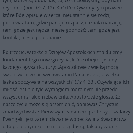
tym, którzy są obok nas, to, co chcielibyśmy, aby nam
czyniono (por.
Mt
7, 12). Kościół ożywiony tym prawem,
które Bóg wpisuje w serca, nieustannie się rodzi,
ponieważ tam, gdzie panuje rozpacz, rozpala nadzieję;
tam, gdzie jest nędza, niesie godność; tam, gdzie jest
konflikt, niesie pojednanie.
Po trzecie, w tekście Dziejów Apostolskich znajdujemy
fundament tego nowego życia, które obejmuje ludy
każdego języka i kultury: „Apostołowie z wielką mocą
świadczyli o zmartwychwstaniu Pana Jezusa, a wielka
łaska spoczywała na wszystkich” (
Dz
4, 33). Ożywiająca ich
miłość jest nie tyle wymogiem moralnym, ile przede
wszystkim znakiem zbawienia: Apostołowie głoszą, że
nasze życie może się przemienić, ponieważ Chrystus
zmartwychwstał. Pierwszym zadaniem pasterzy – szafarzy
Ewangelii, jest zatem dawanie wobec świata świadectwa
o Bogu jednym sercem i jedną duszą, tak aby żadne