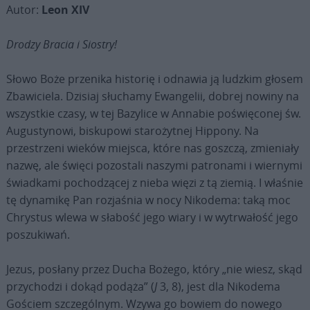
Autor:
Leon XIV
Drodzy Bracia i Siostry!
Słowo Boże przenika historię i odnawia ją ludzkim głosem
Zbawiciela. Dzisiaj słuchamy Ewangelii, dobrej nowiny na
wszystkie czasy, w tej Bazylice w Annabie poświęconej św.
Augustynowi, biskupowi starożytnej Hippony. Na
przestrzeni wieków miejsca, które nas goszczą, zmieniały
nazwę, ale święci pozostali naszymi patronami i wiernymi
świadkami pochodzącej z nieba więzi z tą ziemią. I właśnie
tę dynamikę Pan rozjaśnia w nocy Nikodema: taką moc
Chrystus wlewa w słabość jego wiary i w wytrwałość jego
poszukiwań.
Jezus, posłany przez Ducha Bożego, który „nie wiesz, skąd
przychodzi i dokąd podąża” (
J
3, 8), jest dla Nikodema
Gościem szczególnym. Wzywa go bowiem do nowego