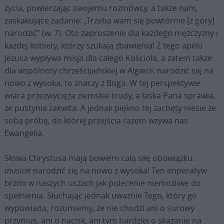
życia, powierzając swojemu rozmówcy, a także nam,
zaskakujące zadanie: „Trzeba wam się powtórnie [z góry]
narodzić” (w. 7). Oto zaproszenie dla każdego mężczyzny i
każdej kobiety, którzy szukają zbawienia! Z tego apelu
Jezusa wypływa misja dla całego Kościoła, a zatem także
dla wspólnoty chrześcijańskiej w Algierii: narodzić się na
nowo z wysoka, to znaczy z Boga. W tej perspektywie
wiara przezwycięża ziemskie trudy, a łaska Pana sprawia,
że pustynia zakwita. A jednak piękno tej zachęty niesie ze
sobą próbę, do której przejścia razem wzywa nas
Ewangelia.
Słowa Chrystusa mają bowiem całą siłę obowiązku:
musicie
narodzić się na nowo z wysoka! Ten imperatyw
brzmi w naszych uszach jak polecenie niemożliwe do
spełnienia. Słuchając jednak uważnie Tego, który go
wypowiada, rozumiemy, że nie chodzi ani o surowy
przymus, ani o nacisk, ani tym bardziej o skazanie na