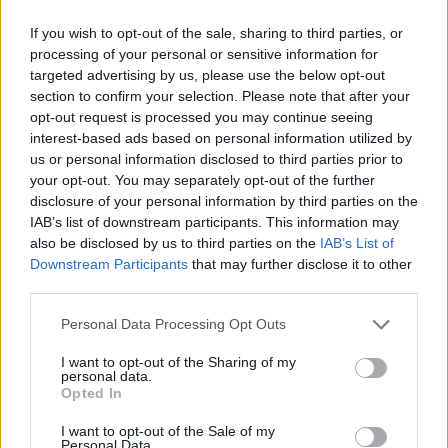
przez Boga jako bracia i siostry Jezusa, a Kościół, który
If you wish to opt-out of the sale, sharing to third parties, or
karmi ich sakramentami, jest gościnnym łonem dla
processing of your personal or sensitive information for
wszystkich ludów ziemi. Jak przed chwilą słyszeliśmy,
targeted advertising by us, please use the below opt-out
Dzieje Apostolskie dają o tym świadectwo, opisując styl,
section to confirm your selection. Please note that after your
opt-out request is processed you may continue seeing
który wyróżnia ludzkość odnowioną przez Ducha
interest-based ads based on personal information utilized by
Świętego (por.
Dz
4, 32-37). Również dzisiaj należy przyjąć
us or personal information disclosed to third parties prior to
i urzeczywistnić ten kanon apostolski, rozważając go jako
your opt-out. You may separately opt-out of the further
autentyczne kryterium reformy kościelnej: reformy, która
disclosure of your personal information by third parties on the
– aby być prawdziwą – zaczyna się w sercu, natomiast
IAB’s list of downstream participants. This information may
also be disclosed by us to third parties on the
IAB’s List of
żeby stała się skuteczną – winna dotyczyć wszystkich.
Downstream Participants
that may further disclose it to other
third parties.
W pierwszej kolejności bowiem: „Jeden duch i jedno serce
ożywiały wszystkich, którzy uwierzyli” (w. 32). Ta duchowa
Personal Data Processing Opt Outs
jedność to
concordia
– to słowo dobrze oddaje wspólnotę
I want to opt-out of the Sharing of my
serc bijących razem, ponieważ są zjednoczone z sercem
personal data.
Opted In
Chrystusa. Rodzący się Kościół nie opiera się zatem na
umowie społecznej, ale na harmonii w wierze, uczuciach,
I want to opt-out of the Sale of my
ideach i wyborach życiowych, czego centrum stanowi
Personal Data.