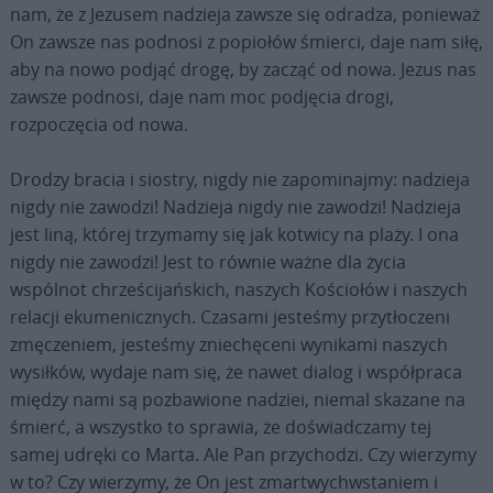
nam, że z Jezusem nadzieja zawsze się odradza, ponieważ
On zawsze nas podnosi z popiołów śmierci, daje nam siłę,
aby na nowo podjąć drogę, by zacząć od nowa. Jezus nas
zawsze podnosi, daje nam moc podjęcia drogi,
rozpoczęcia od nowa.
Drodzy bracia i siostry, nigdy nie zapominajmy: nadzieja
nigdy nie zawodzi! Nadzieja nigdy nie zawodzi! Nadzieja
jest liną, której trzymamy się jak kotwicy na plaży. I ona
nigdy nie zawodzi! Jest to równie ważne dla życia
wspólnot chrześcijańskich, naszych Kościołów i naszych
relacji ekumenicznych. Czasami jesteśmy przytłoczeni
zmęczeniem, jesteśmy zniechęceni wynikami naszych
wysiłków, wydaje nam się, że nawet dialog i współpraca
między nami są pozbawione nadziei, niemal skazane na
śmierć, a wszystko to sprawia, że doświadczamy tej
samej udręki co Marta. Ale Pan przychodzi. Czy wierzymy
w to? Czy wierzymy, że On jest zmartwychwstaniem i