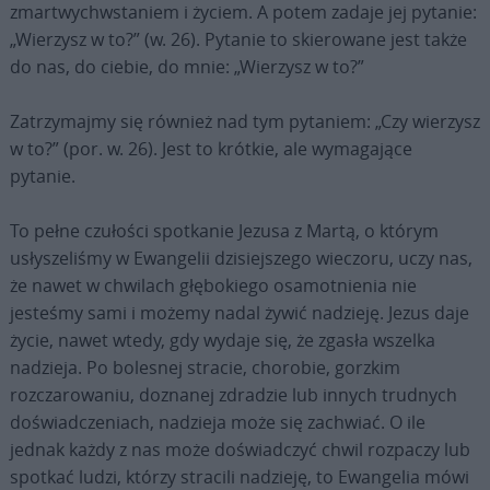
zmartwychwstaniem i życiem. A potem zadaje jej pytanie:
„Wierzysz w to?” (w. 26). Pytanie to skierowane jest także
do nas, do ciebie, do mnie: „Wierzysz w to?”
Zatrzymajmy się również nad tym pytaniem: „Czy wierzysz
w to?” (por. w. 26). Jest to krótkie, ale wymagające
pytanie.
To pełne czułości spotkanie Jezusa z Martą, o którym
usłyszeliśmy w Ewangelii dzisiejszego wieczoru, uczy nas,
że nawet w chwilach głębokiego osamotnienia nie
jesteśmy sami i możemy nadal żywić nadzieję. Jezus daje
życie, nawet wtedy, gdy wydaje się, że zgasła wszelka
nadzieja. Po bolesnej stracie, chorobie, gorzkim
rozczarowaniu, doznanej zdradzie lub innych trudnych
doświadczeniach, nadzieja może się zachwiać. O ile
jednak każdy z nas może doświadczyć chwil rozpaczy lub
spotkać ludzi, którzy stracili nadzieję, to Ewangelia mówi