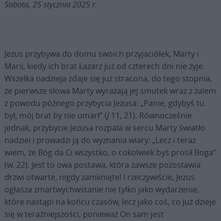
Sobota, 25 stycznia 2025 r.
Jezus przybywa do domu swoich przyjaciółek, Marty i
Marii, kiedy ich brat Łazarz już od czterech dni nie żyje.
Wszelka nadzieja zdaje się już stracona, do tego stopnia,
że pierwsze słowa Marty wyrażają jej smutek wraz z żalem
z powodu późnego przybycia Jezusa: „Panie, gdybyś tu
był, mój brat by nie umarł” (
J
11, 21). Równocześnie
jednak, przybycie Jezusa rozpala w sercu Marty światło
nadziei i prowadzi ją do wyznania wiary: „Lecz i teraz
wiem, że Bóg da Ci wszystko, o cokolwiek byś prosił Boga”
(w. 22). Jest to owa postawa, która zawsze pozostawia
drzwi otwarte, nigdy zamknięte! I rzeczywiście, Jezus
ogłasza zmartwychwstanie nie tylko jako wydarzenie,
które nastąpi na końcu czasów, lecz jako coś, co już dzieje
się w teraźniejszości, ponieważ On sam jest