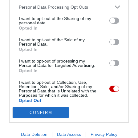
pierwszego wielkiego soboru powszechnego, Soboru
Personal Data Processing Opt Outs
Nicejskiego. Sobór ten podjął starania, aby zachować
I want to opt-out of the Sharing of my
jedność Kościoła w bardzo trudnym czasie, a ojcowie
personal data.
soborowi jednogłośnie zatwierdzili
Credo
, które wielu
Opted In
chrześcijan nadal odmawia w każdą niedzielę podczas
I want to opt-out of the Sale of my
Eucharystii. Jest to wspólne wyznanie wiary, które
Personal Data.
Opted In
wykracza poza wszelkie podziały, jakie zraniły Ciało
Chrystusa na przestrzeni wieków. Rocznica Soboru
I want to opt-out of processing my
Personal Data for Targeted Advertising.
Nicejskiego jest zatem rokiem łaski, okazją dla wszystkich
Opted In
chrześcijan, którzy powtarzają to samo
Credo
i wierzą w
tego samego Boga: odkryjmy na nowo wspólne korzenie
I want to opt-out of Collection, Use,
Retention, Sale, and/or Sharing of my
wiary, strzeżmy jedności! Zawsze naprzód! Ta jedność,
Personal Data that Is Unrelated with the
Purposes for which it was collected.
którą wszyscy chcemy odnaleźć, ma się wydarzyć. Czy nie
Opted Out
przychodzi wam na myśl to , co mówił wielki prawosławny
teolog, Ioannis Zizioulas: „Wiem, kiedy nastąpi pełna
CONFIRM
jedność: dzień po Sądzie Ostatecznym”? Ale w
międzyczasie musimy podążać razem, pracować razem,
Data Deletion
Data Access
Privacy Policy
modlić się razem, miłować się razem. I to jest bardzo