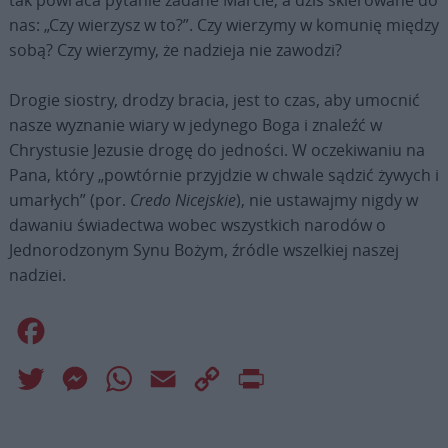
tak powraca pytanie zadane Marcie, a dziś skierowane do
nas: „Czy wierzysz w to?”. Czy wierzymy w komunię między
sobą? Czy wierzymy, że nadzieja nie zawodzi?
Drogie siostry, drodzy bracia, jest to czas, aby umocnić
nasze wyznanie wiary w jedynego Boga i znaleźć w
Chrystusie Jezusie drogę do jedności. W oczekiwaniu na
Pana, który „powtórnie przyjdzie w chwale sądzić żywych i
umarłych” (por.
Credo Nicejskie
), nie ustawajmy nigdy w
dawaniu świadectwa wobec wszystkich narodów o
Jednorodzonym Synu Bożym, źródle wszelkiej naszej
nadziei.
Facebook
Twitter
Messenger
WhatsApp
Email
Copy
Print
Link