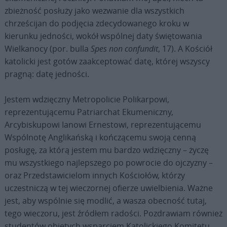
zbieżność posłuży jako wezwanie dla wszystkich
chrześcijan do podjęcia zdecydowanego kroku w
kierunku jedności, wokół wspólnej daty świętowania
Wielkanocy (por. bulla
Spes non confundit
, 17). A Kościół
katolicki jest gotów zaakceptować datę, której wszyscy
pragną: datę jedności.
Jestem wdzięczny Metropolicie Polikarpowi,
reprezentującemu Patriarchat Ekumeniczny,
Arcybiskupowi Ianowi Ernestowi, reprezentującemu
Wspólnotę Anglikańską i kończącemu swoją cenną
posługę, za którą jestem mu bardzo wdzięczny – życzę
mu wszystkiego najlepszego po powrocie do ojczyzny –
oraz Przedstawicielom innych Kościołów, którzy
uczestniczą w tej wieczornej ofierze uwielbienia. Ważne
jest, aby wspólnie się modlić, a wasza obecność tutaj,
tego wieczoru, jest źródłem radości. Pozdrawiam również
studentów objętych wsparciem Katolickiego Komitetu