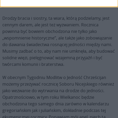
piękne!
Drodzy bracia i siostry, ta wiara, którą podzielamy, jest
cennym darem, ale jest też wyzwaniem. Rocznica
powinna być bowiem obchodzona nie tylko jako
„wspomnienie historyczne”, ale także jako zobowiązanie
do dawania świadectwa rosnącej jedności między nami.
Musimy zadbać o to, aby nam nie umknęła, aby budować
solidne więzi, pielęgnować wzajemną przyjaźń i być
twórcami komunii i braterstwa.
W obecnym Tygodniu Modlitw o Jedność Chrześcijan
możemy przeżywać rocznicę Soboru Nicejskiego również
jako wezwanie do wytrwania na drodze do jedności.
Opatrznościowo, w tym roku Wielkanoc będzie
obchodzona tego samego dnia zarówno w kalendarzu
gregoriańskim jak i juliańskim, dokładnie podczas tej
ekumenicznej rocznicy. Ponawiam mój apel, niech ta