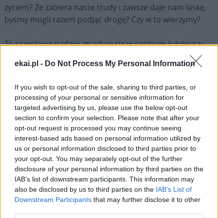
życiem? Że zabiera nasze trudy i zawsze daje nam łaskę,
byśmy mogli razem podjąć drogę? Czy w to wierzymy?
To przesłanie nadziei znajduje się w centrum Jubileuszu,
który rozpoczęliśmy. Apostoł Paweł, którego nawrócenie
ekai.pl -
Do Not Process My Personal Information
do Chrystusa dziś wspominamy, powiedział do
chrześcijan w Rzymie: „A nadzieja zawieść nie może,
If you wish to opt-out of the sale, sharing to third parties, or
ponieważ miłość Boża rozlana jest w sercach naszych
processing of your personal or sensitive information for
przez Ducha Świętego, który został nam dany” (
Rz
5, 5).
targeted advertising by us, please use the below opt-out
Wszyscy, wszyscy! otrzymaliśmy tego samego Ducha i to
section to confirm your selection. Please note that after your
jest fundamentem naszej drogi ekumenicznej. Na tej
opt-out request is processed you may continue seeing
interest-based ads based on personal information utilized by
drodze prowadzi nas Duch Święty. To nie praktyczne
us or personal information disclosed to third parties prior to
rzeczy, abyśmy się mogli lepiej zrozumieć. Nie, jest to
your opt-out. You may separately opt-out of the further
Duch i musimy iść pod przewodnictwem tego Ducha.
disclosure of your personal information by third parties on the
IAB’s list of downstream participants. This information may
A obecny Jubileuszowy Rok Nadziei, obchodzony przez
also be disclosed by us to third parties on the
IAB’s List of
Downstream Participants
that may further disclose it to other
Kościół Katolicki, zbiega się z rocznicą o wielkim
third parties.
znaczeniu dla wszystkich chrześcijan: 1700. rocznicą