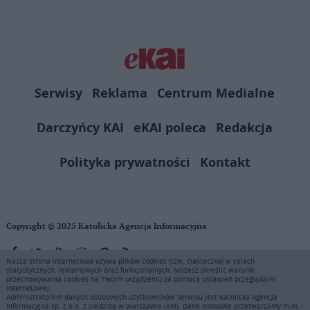
Serwisy
Reklama
Centrum Medialne
Darczyńcy KAI
eKAI poleca
Redakcja
Polityka prywatności
Kontakt
Copyright © 2025 Katolicka Agencja Informacyjna
Nasza strona internetowa używa plików cookies (tzw. ciasteczka) w celach
statystycznych, reklamowych oraz funkcjonalnych. Możesz określić warunki
KAI zastrzega wszelkie prawa do serwisu. Użytkownicy mogą pobierać
przechowywania cookies na Twoim urządzeniu za pomocą ustawień przeglądarki
i drukować fragmenty zawartości serwisu internetowego www.ekai.pl
internetowej.
wyłącznie do użytku osobistego. Publikacja, rozpowszechnianie
Administratorem danych osobowych użytkowników Serwisu jest Katolicka Agencja
Informacyjna sp. z o.o. z siedzibą w Warszawie (KAI). Dane osobowe przetwarzamy m.in.