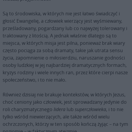
Są to środowiska, w których nie jest łatwo świadczyć i
głosić Ewangelię, a człowiek wierzący jest wyśmiewany,
prześladowany, pogardzany lub co najwyżej tolerowany i
traktowany z litością. A jednak właśnie dlatego są to
miejsca, w których misja jest pilna, ponieważ brak wiary
często pociąga za sobą dramaty, takie jak utrata sensu
życia, zapomnienie o miłosierdziu, naruszanie godności
osoby ludzkiej w jej najbardziej dramatycznych formach,
kryzys rodziny i wiele innych ran, przez które cierpi nasze
społeczeństwo, i to nie mało.
Również dzisiaj nie brakuje kontekstów, w których Jezus,
choć ceniony jako człowiek, jest sprowadzany jedynie do
roli charyzmatycznego
lidera
lub
superczłowieka
, i to nie
tylko wśród niewierzących, ale także wśród wielu
ochrzczonych, którzy w ten sposób kończą żyjąc – na tym
poziomie – w faktycznym ateizmie.