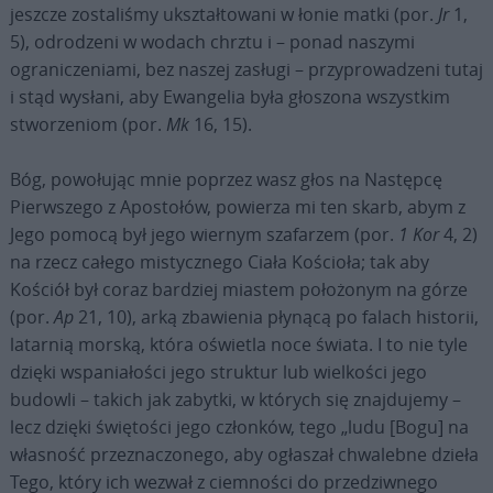
jeszcze zostaliśmy ukształtowani w łonie matki (por.
Jr
1,
5), odrodzeni w wodach chrztu i – ponad naszymi
ograniczeniami, bez naszej zasługi – przyprowadzeni tutaj
i stąd wysłani, aby Ewangelia była głoszona wszystkim
stworzeniom (por.
Mk
16, 15).
Bóg, powołując mnie poprzez wasz głos na Następcę
Pierwszego z Apostołów, powierza mi ten skarb, abym z
Jego pomocą był jego wiernym szafarzem (por.
1 Kor
4, 2)
na rzecz całego mistycznego Ciała Kościoła; tak aby
Kościół był coraz bardziej miastem położonym na górze
(por.
Ap
21, 10), arką zbawienia płynącą po falach historii,
latarnią morską, która oświetla noce świata. I to nie tyle
dzięki wspaniałości jego struktur lub wielkości jego
budowli – takich jak zabytki, w których się znajdujemy –
lecz dzięki świętości jego członków, tego „ludu [Bogu] na
własność przeznaczonego, aby ogłaszał chwalebne dzieła
Tego, który ich wezwał z ciemności do przedziwnego