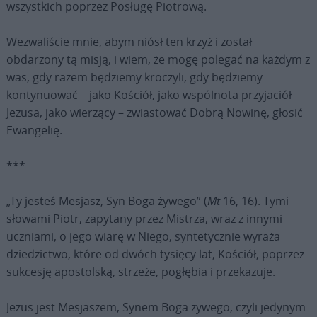
wszystkich poprzez Posługę Piotrową.
Wezwaliście mnie, abym niósł ten krzyż i został
obdarzony tą misją, i wiem, że mogę polegać na każdym z
was, gdy razem będziemy kroczyli, gdy będziemy
kontynuować – jako Kościół, jako wspólnota przyjaciół
Jezusa, jako wierzący – zwiastować Dobrą Nowinę, głosić
Ewangelię.
***
„Ty jesteś Mesjasz, Syn Boga żywego” (
Mt
16, 16). Tymi
słowami Piotr, zapytany przez Mistrza, wraz z innymi
uczniami, o jego wiarę w Niego, syntetycznie wyraża
dziedzictwo, które od dwóch tysięcy lat, Kościół, poprzez
sukcesję apostolską, strzeże, pogłębia i przekazuje.
Jezus jest Mesjaszem, Synem Boga żywego, czyli jedynym