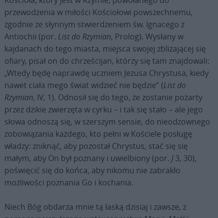
Kościoła, który jest w Rzymie, powołanego do
przewodzenia w miłości Kościołowi powszechnemu,
zgodnie ze słynnym stwierdzeniem św. Ignacego z
Antiochii (por.
List do Rzymian
, Prolog). Wysłany w
kajdanach do tego miasta, miejsca swojej zbliżającej się
ofiary, pisał on do chrześcijan, którzy się tam znajdowali:
„Wtedy będę naprawdę uczniem Jezusa Chrystusa, kiedy
nawet ciała mego świat widzieć nie będzie” (
List do
Rzymian
, IV, 1). Odnosił się do tego, że zostanie pożarty
przez dzikie zwierzęta w cyrku – i tak się stało – ale jego
słowa odnoszą się, w szerszym sensie, do nieodzownego
zobowiązania każdego, kto pełni w Kościele posługę
władzy: zniknąć, aby pozostał Chrystus, stać się się
małym, aby On był poznany i uwielbiony (por.
J
3, 30),
poświęcić się do końca, aby nikomu nie zabrakło
możliwości poznania Go i kochania.
Niech Bóg obdarza mnie tą łaską dzisiaj i zawsze, z