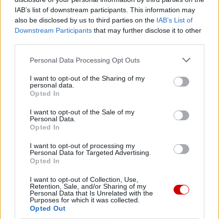
przepięknym miasteczku Cezarea Filipowa, bogatym w
IAB’s list of downstream participants. This information may
luksusowe pałace, położonym w uroczej scenerii
also be disclosed by us to third parties on the
IAB’s List of
Downstream Participants
that may further disclose it to other
naturalnej, u podnóża góry Hermon, ale będącym także
third parties.
siedzibą okrutnych kręgów władzy oraz teatrem zdrad i
niewierności. Obraz ten mówi nam o świecie, który uważa
Personal Data Processing Opt Outs
Jezusa za osobę całkowicie pozbawioną znaczenia, co
I want to opt-out of the Sharing of my
najwyżej za ciekawą postać, która może wzbudzać
personal data.
zdziwienie swoim niezwykłym sposobem mówienia i
Opted In
postępowania. I tak, kiedy Jego obecność stanie się
I want to opt-out of the Sale of my
uciążliwa dla wymagań uczciwości i moralności, które On
Personal Data.
Opted In
stawia, ten „świat” nie zawaha się odrzucić Go i
wyeliminować.
I want to opt-out of processing my
Personal Data for Targeted Advertising.
Opted In
Jest też inna możliwa odpowiedź na pytanie Jezusa: ta,
zwykłych ludzi. Dla nich, Nazarejczyk nie jest jakimś
I want to opt-out of Collection, Use,
Retention, Sale, and/or Sharing of my
„szarlatanem”: jest człowiekiem prawym, człowiekiem,
Personal Data that Is Unrelated with the
Purposes for which it was collected.
który ma odwagę, który przemawia dobrze i mówi
Opted Out
właściwe rzeczy, tak jak inni wielcy prorocy historii Izraela.