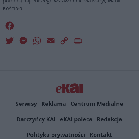
pomocą najczulszego wstawiennictwa Maryi, Matki
Kościoła.
Facebook
Twitter
Messenger
WhatsApp
Email
Copy
Print
Link
Serwisy
Reklama
Centrum Medialne
Darczyńcy KAI
eKAI poleca
Redakcja
Polityka prywatności
Kontakt