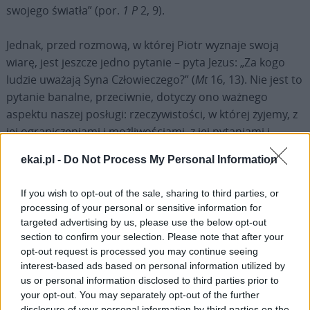
swojego światła” (por.
1 P
2, 9).
Jednak, przed rozmową, w której Piotr wyznaje swoją
wiarę, jest jeszcze jedno pytanie – pyta Jezus: „Za kogo
ludzie uważają Syna Człowieczego?” (
Mt
16, 13). Nie jest to
pytanie banalne, przeciwnie, dotyczy ono ważnego
aspektu naszej posługi: rzeczywistości, w której żyjemy, z
jej ograniczeniami i możliwościami, z jej pytaniami i
przekonaniami.
ekai.pl -
Do Not Process My Personal Information
„Za kogo ludzie uważają Syna Człowieczego?” (
Mt
16, 13).
If you wish to opt-out of the sale, sharing to third parties, or
Myśląc o scenie, nad którą się zastanawiamy, możemy
processing of your personal or sensitive information for
znaleźć dwie możliwe odpowiedzi na to pytanie, które
targeted advertising by us, please use the below opt-out
wyznaczają odpowiednio dwie różne postawy.
section to confirm your selection. Please note that after your
opt-out request is processed you may continue seeing
interest-based ads based on personal information utilized by
Przed wszystkim jest odpowiedź świata. Mateusz
us or personal information disclosed to third parties prior to
podkreśla, że rozmowa pomiędzy Jezusem a Jego
your opt-out. You may separately opt-out of the further
uczniami na temat Jego tożsamości odbywa się w
disclosure of your personal information by third parties on the