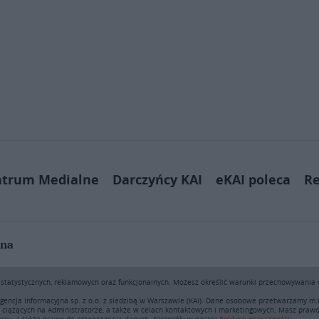
ntrum Medialne
Darczyńcy KAI
eKAI poleca
Re
jna
ą pobierać i drukować fragmenty zawartości serwisu internetowego www.e
h statystycznych, reklamowych oraz funkcjonalnych. Możesz określić warunki przechowywania
sprzedaż (także framing i in. podobne metody), są bez uprzedniej pisemn
encji - będą ścigane przy pomocy wszelkich dostępnych środków prawnych
gencja Informacyjna sp. z o.o. z siedzibą w Warszawie (KAI). Dane osobowe przetwarzamy m
iążących na Administratorze, a także w celach kontaktowych i marketingowych. Masz prawo 