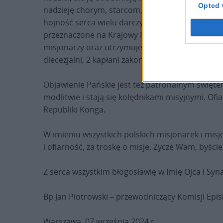
Opted 
nadzieję chorym, starcom, niepełnosprawnym, b
hojność serca wielu darczyńców z Polski. Dzisiaj
przeznaczone na Krajowy Fundusz Misyjny, które
misjonarzy oraz utrzymuje Centrum Formacji Mis
diecezjalni, 2 kapłani zakonni, 2 siostry zakonne
Objawienie Pańskie jest też patronalnym świętem
modlitwie i stają się kolędnikami misyjnymi. O
Republiki Konga.
W imieniu wszystkich polskich misjonarek i misj
i ofiarność, za troskę o misje. Życzę Wam, byście
Z serca wszystkim błogosławię w Imię Ojca i Syn
Bp Jan Piotrowski – przewodniczący Komisji Episk
Warszawa, 07 września 2024 r.