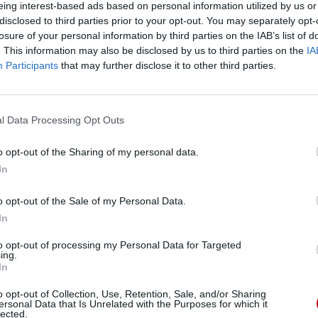
eing interest-based ads based on personal information utilized by us or
disclosed to third parties prior to your opt-out. You may separately opt-
wiązku misyjnym. Mędrcy symbolizują liczne ludy i narody, k
losure of your personal information by third parties on the IAB’s list of
tusa, Jego Ewangelii i żyją w tęsknocie za poznaniem prawdz
. This information may also be disclosed by us to third parties on the
IA
a.
Participants
that may further disclose it to other third parties.
 i za którym poszliśmy od dnia chrztu świętego, zobowiązuje
Novo millennio ineunte
, 40). Nie przeżywali egoistycznie swej 
l Data Processing Opt Outs
 i pokochali; doświadczyli Jego miłości i osiągnęli zbawienie.
o opt-out of the Sharing of my personal data.
In
o istoty Kościoła, który tworzymy. W nim wszyscy jesteśmy u
zywać innym ludziom Chrystusa i budzić w nich nadzieję leps
o opt-out of the Sale of my Personal Data.
ość, udręczona wojnami, ubóstwem, licznymi podziałami, moż
In
onarze są świadkami tej nadziei wśród tych, którzy borykają 
to opt-out of processing my Personal Data for Targeted
ing.
In
. 1 J 4, 16) za posługę 1662 misjonarek i misjonarzy z Polski
o opt-out of Collection, Use, Retention, Sale, and/or Sharing
ych Kościołach misyjnych słowem i czynem dzielą się swą wia
ersonal Data that Is Unrelated with the Purposes for which it
zebujących wsparcia. Dzieła charytatywne, edukacyjne, medyc
lected.