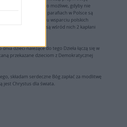
 nędzy. Nie byłyby to możliwe, gdyby nie
 zebrane we wszystkich parafiach w Polsce są
dusz służy materialnemu wsparciu polskich
 posługi misyjnej, a są wśród nich 2 kapłani
dnia dzieci należące do tego Dzieła łączą się w
ostaną przekazane dzieciom z Demokratycznej
jnego, składam serdeczne Bóg zapłać za modlitwę
ą jest Chrystus dla świata.