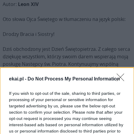
Autor:
Leon XIV
Oto słowa Ojca Świętego w tłumaczeniu na język polski:
Drodzy Bracia i Siostry!
Dziś obchodzony jest Dzień Świętopietrza. Z całego serca
dziękuję wszystkim, którzy swoim darem wspierają moją
posługę Następcy św. Piotra. Kontynuujmy wspólną
drogę w wierze i komunii.
ekai.pl -
Do Not Process My Personal Information
W uroczystość naszych Świętych Patronów składam
życzenia Rzymianom oraz wszystkim mieszkańcom tego
If you wish to opt-out of the sale, sharing to third parties, or
processing of your personal or sensitive information for
miasta. Myślą i modlitwą ogarniam szczególnie chorych,
targeted advertising by us, please use the below opt-out
osoby samotne i więźniów. Dziękuję proboszczom i
section to confirm your selection. Please note that after your
wszystkim kapłanom, siostrom i braciom zakonnym,
opt-out request is processed you may continue seeing
którzy posługują w Rzymie, ponieważ swoją obecnością i
interest-based ads based on personal information utilized by
codzienną posługą sprawiają, że nadal bije wielkie
us or personal information disclosed to third parties prior to