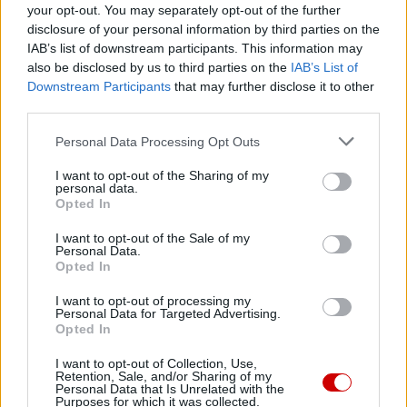
your opt-out. You may separately opt-out of the further
chrześcijańskie serce Rzymu.
disclosure of your personal information by third parties on the
IAB’s list of downstream participants. This information may
Pozdrawiam wolontariuszy włoskiego stowarzyszenia Pro
also be disclosed by us to third parties on the
IAB’s List of
Loco, którzy przygotowali kwietne dywany na Via della
Downstream Participants
that may further disclose it to other
Conciliazione i Piazza Pio XII. Dziękuję i składam wyrazy
third parties.
uznania! Dziękuję również organizatorom pokazu
Personal Data Processing Opt Outs
fajerwerków „Girandola di Castel Sant’Angelo”, który w
tym roku będzie poświęcony św. Franciszkowi i jego
I want to opt-out of the Sharing of my
personal data.
„Pieśni słonecznej”. Cieszę się także, że mogę powitać
Opted In
dwa Bractwa: hiszpańskie Bractwo Nuestra Señora del
I want to opt-out of the Sale of my
Carmen del Camino z Zamory oraz Bractwo Konających z
Personal Data.
Arteny.
Opted In
I want to opt-out of processing my
Pozdrawiam osoby bezdomne, które są dziś obecne na
Personal Data for Targeted Advertising.
Opted In
Placu Świętego Piotra, aby rozprowadzać „L’Osservatore
di Strada”, dodatek do „L’Osservatore Romano”. Dziękuję
I want to opt-out of Collection, Use,
i życzę wszelkiego dobra wszystkim, którzy wydają to
Retention, Sale, and/or Sharing of my
Personal Data that Is Unrelated with the
czasopismo!
Purposes for which it was collected.