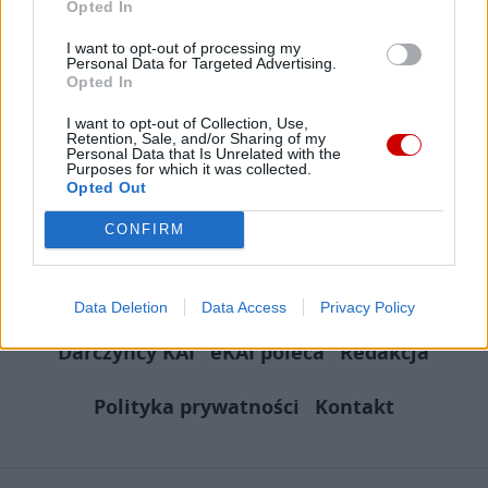
Opted In
Facebook
I want to opt-out of processing my
Personal Data for Targeted Advertising.
Twitter
Messenger
WhatsApp
Email
Copy
Print
Opted In
Link
I want to opt-out of Collection, Use,
Retention, Sale, and/or Sharing of my
Personal Data that Is Unrelated with the
Purposes for which it was collected.
Opted Out
CONFIRM
Serwisy
Reklama
Centrum Medialne
Data Deletion
Data Access
Privacy Policy
Darczyńcy KAI
eKAI poleca
Redakcja
Polityka prywatności
Kontakt