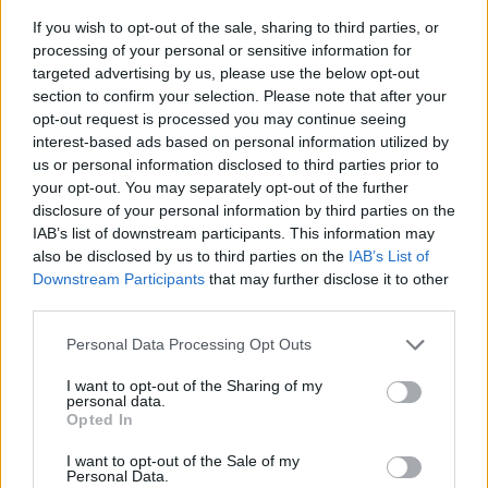
If you wish to opt-out of the sale, sharing to third parties, or
Rok:
2026
processing of your personal or sensitive information for
Autor:
Leon XIV
targeted advertising by us, please use the below opt-out
section to confirm your selection. Please note that after your
Pragnę wyrazić moją bliskość wobec
opt-out request is processed you may continue seeing
wszystkich, którzy cierpią z powodu ostatnich
interest-based ads based on personal information utilized by
ataków, skierowanych również przeciwko
us or personal information disclosed to third parties prior to
ludności cywilnej. Wojna nie rozwiązuje
your opt-out. You may separately opt-out of the further
problemów, lecz je pogłębia. Nie buduje
disclosure of your personal information by third parties on the
bezpieczeństwa, lecz zwielokrotnia cierpienie i
IAB’s list of downstream participants. This information may
nienawiść. Tam, gdzie spadają rakiety i drony,
also be disclosed by us to third parties on the
IAB’s List of
gasną także nadzieje; niszczone są domy,
Downstream Participants
that may further disclose it to other
miejsca modlitwy i życie niewinnych ludzi.
third parties.
Personal Data Processing Opt Outs
Wszystkie narody dotknięte wojną
powierzam opiece Maryi Panny, Królowej
I want to opt-out of the Sharing of my
Pokoju– powiedział Ojciec Święty.
personal data.
Opted In
www.vatican.va
I want to opt-out of the Sale of my
Personal Data.