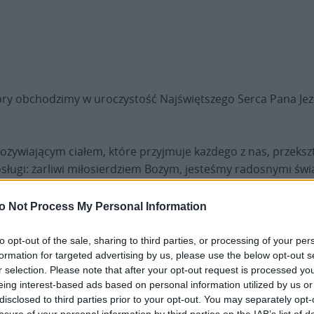
ry obchodzimy w uroczystość Najświętszego Serca Pana Jez
 i ożywiającym ciałem, które przyjmuje każdego z nas, przeks
gi: żarliwi miłosierdziem Bożym, jesteśmy radosnymi świad
o Not Process My Personal Information
ch sercach wezwanie do całkowitego daru z siebie na służbę
który nieustannie ożywia w nas swój dar: święte powołanie d
to opt-out of the sale, sharing to third parties, or processing of your per
formation for targeted advertising by us, please use the below opt-out s
r selection. Please note that after your opt-out request is processed y
za wejście do „rozległego sanktuarium bez dna” (por. Wyznani
eing interest-based ads based on personal information utilized by us or
taje się zawsze nowe i aktualne. Tylko pamiętając, żyjemy i o
disclosed to third parties prior to your opt-out. You may separately opt-
ęć jednoczy nasze serca w Sercu Chrystusa, a nasze życie w ż
losure of your personal information by third parties on the IAB’s list of