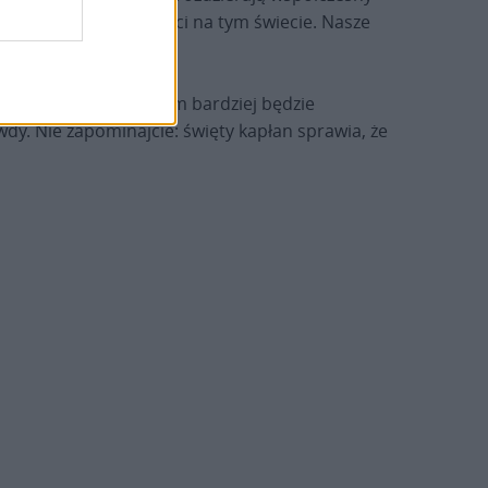
łości i sprawiedliwości na tym świecie. Nasze
ym bardziej owocna, im bardziej będzie
dy. Nie zapominajcie: święty kapłan sprawia, że