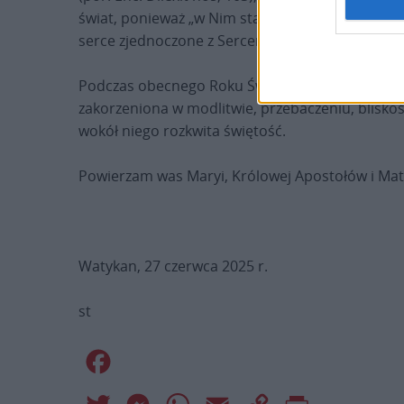
świat, ponieważ „w Nim stajemy się zdolni do zd
serce zjednoczone z Sercem Chrystusa jest zdol
Podczas obecnego Roku Świętego, który zachęca 
zakorzeniona w modlitwie, przebaczeniu, bliskoś
wokół niego rozkwita świętość.
Powierzam was Maryi, Królowej Apostołów i Matc
Watykan, 27 czerwca 2025 r.
st
Facebook