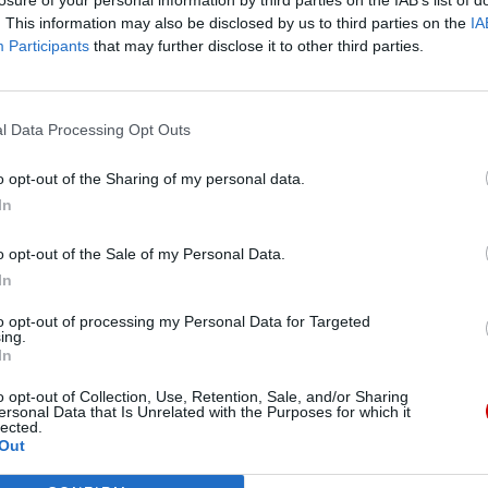
wienia, dla świata pojednanego w miłości. Jedynie w Serc
. This information may also be disclosed by us to third parties on the
IA
zy sobą. Z tych powodów pragnę dziś skierować do was naglą
Participants
that may further disclose it to other third parties.
kże w łonie rodzin i wspólnot kościelnych, kapłan jest pow
l Data Processing Opt Outs
 oznacza bycie pasterzami zdolnymi do rozeznania, biegłymi
o opt-out of the Sharing of my personal data.
dnaleźć światło Ewangelii w utrapieniach egzystencji; ozn
In
ęki i mody; oznacza oferowanie propozycji duszpasterskich, 
 jaśnieje styl braterstwa. Bycie budowniczymi jedności i poko
o opt-out of the Sale of my Personal Data.
rygodnym znakiem obecności Zmartwychwstałego pośród nas,
In
to opt-out of processing my Personal Data for Targeted
ing.
m Chrystusa, ponowili swoje „tak” dla Boga i Jego świętego 
In
, abyście zjednoczeni z Nim mogli być sakramentem miłości 
o opt-out of Collection, Use, Retention, Sale, and/or Sharing
onałych, ale serc pokornych, otwartych na nawrócenie i go
ersonal Data that Is Unrelated with the Purposes for which it
lected.
Out
nowo zaproponował nam nabożeństwo do Najświętszego Serca
ce, gdzie możemy przynosić i rozwiązywać nasze wewnętrzne ko