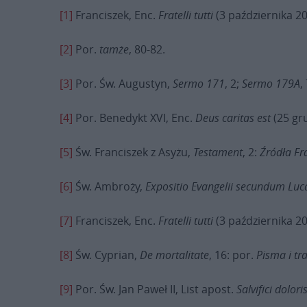
[1]
Franciszek, Enc.
Fratelli tutti
(3 października 20
[2]
Por.
tamże
, 80-82.
[3]
Por. Św. Augustyn,
Sermo
171
, 2;
Sermo
179A
,
[4]
Por. Benedykt XVI, Enc.
Deus caritas est
(25 gru
[5]
Św. Franciszek z Asyżu,
Testament
, 2:
Źródła Fr
[6]
Św. Ambroży,
Expositio Evangelii secundum Lu
[7]
Franciszek, Enc.
Fratelli tutti
(3 października 20
[8]
Św. Cyprian,
De mortalitate
, 16: por.
Pisma i tr
[9]
Por. Św. Jan Paweł II, List apost.
Salvifici dolori