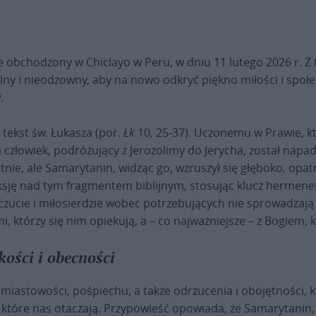
 obchodzony w Chiclayo w Peru, w dniu 11 lutego 2026 r. Z
ny i nieodzowny, aby na nowo odkryć piękno miłości i społ
.
 tekst św. Łukasza (por.
Łk
10, 25-37). Uczonemu w Prawie, kt
człowiek, podróżujący z Jerozolimy do Jerycha, został napa
tnie, ale Samarytanin, widząc go, wzruszył się głęboko, opatr
sję nad tym fragmentem biblijnym, stosując klucz hermeneu
czucie i miłosierdzie wobec potrzebujących nie sprowadzają 
ymi, którzy się nim opiekują, a – co najważniejsze – z Bogiem,
ości i obecności
miastowości, pośpiechu, a także odrzucenia i obojętności, 
, które nas otaczają. Przypowieść opowiada, że Samarytanin, 