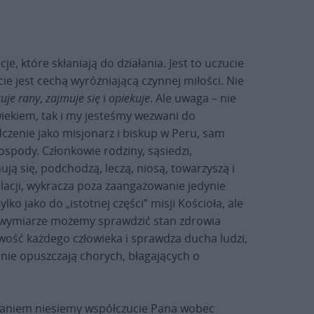
, które skłaniają do działania. Jest to uczucie
e jest cechą wyróżniającą czynnej miłości. Nie
uje rany
,
zajmuje się
i
opiekuje
. Ale uwaga – nie
wiekiem, tak i my jesteśmy wezwani do
czenie jako misjonarz i biskup w Peru, sam
ospody. Członkowie rodziny, sąsiedzi,
ją się, podchodzą, leczą, niosą, towarzyszą i
elacji, wykracza poza zaangażowanie jedynie
ko jako do „istotnej części” misji Kościoła, ale
ym wymiarze możemy sprawdzić stan zdrowia
iwość każdego człowieka i sprawdza ducha ludzi,
e nie opuszczają chorych, błagających o
ołaniem niesiemy współczucie Pana wobec