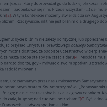
m Jezusa, który doprowadził go do ludzkiej bliskości i solid
 kieszeni i zaopiekował się nim. Przede wszystkim (…) dał mu s
skim
[2]
. W tym kontekście możemy stwierdzić za św. Augustyne
bliźnim. Rzeczywiście, nikt nie jest bliźnim dla drugiego dopó
giemu; bycie bliźnim nie zależy od fizycznej lub społecznej b
śladując przykład Chrystusa, prawdziwego
boskiego Samarytani
których można dostrzec, że osobiste uczestnictwo w cierpieni
, że nasza osoba stałaby się częścią daru
[4]
. Miłość ta mus
ił to bardzo dobrze, gdy – mówiąc o swoim spotkaniu z trędo
dką radość miłowania.
stusem, utożsamianym przez nas z miłosiernym Samarytanine
poranionym bratem. Św. Ambroży mówił: „Ponieważ nikt nie je
iźniego; nic nie jest tak sobie bliskie jak głowa członkom. 
o do ciała, lituje się nad cudzymi potrzebami”
[6]
. Być jedno 
św. Franciszek – słodyczą spotkania z Nim.