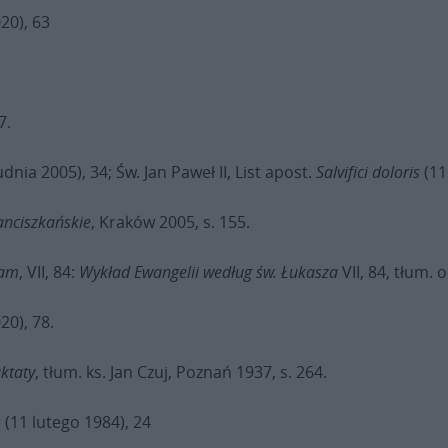
20), 63
 7.
dnia 2005), 34; Św. Jan Paweł II, List apost.
Salvifici doloris
(11
anciszkańskie
, Kraków 2005, s. 155.
cam
, VII, 84:
Wykład Ewangelii według św. Łukasza
VII, 84, tłum. 
20), 78.
aktaty
, tłum. ks. Jan Czuj, Poznań 1937, s. 264.
s
(11 lutego 1984), 24