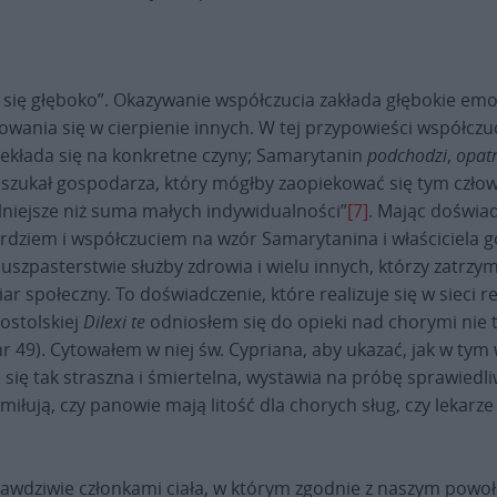
się głęboko”. Okazywanie współczucia zakłada głębokie emocje
ania się w cierpienie innych. W tej przypowieści współczuci
rzekłada się na konkretne czyny; Samarytanin
podchodzi
,
opatr
n szukał gospodarza, który mógłby zaopiekować się tym czło
silniejsze niż suma małych indywidualności”
[7]
. Mając doświad
ierdziem i współczuciem na wzór Samarytanina i właściciela g
szpasterstwie służby zdrowia i wielu innych, którzy zatrzymu
r społeczny. To doświadczenie, które realizuje się w sieci r
ostolskiej
Dilexi te
odniosłem się do opieki nad chorymi nie tyl
(nr 49). Cytowałem w niej św. Cypriana, aby ukazać, jak w t
 się tak straszna i śmiertelna, wystawia na próbę sprawiedl
 miłują, czy panowie mają litość dla chorych sług, czy lekarz
prawdziwie członkami ciała, w którym zgodnie z naszym pow