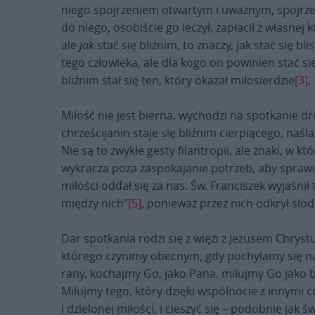
niego spojrzeniem otwartym i uważnym, spojrzenie
do niego, osobiście go leczył, zapłacił z własnej
ale
jak
stać się bliźnim, to znaczy, jak stać się bli
tego człowieka, ale dla kogo on powinien stać się 
bliźnim stał się ten, który okazał miłosierdzie
[3]
.
Miłość nie jest bierna, wychodzi na spotkanie dru
chrześcijanin staje się bliźnim cierpiącego, na
Nie są to zwykłe gesty filantropii, ale znaki, w 
wykracza poza zaspokajanie potrzeb, aby sprawić
miłości oddał się za nas. Św. Franciszek wyjaśn
między nich”
[5]
, ponieważ przez nich odkrył sło
Dar spotkania rodzi się z więzi z Jezusem Chry
którego czynimy obecnym, gdy pochylamy się nad 
rany, kochajmy Go, jako Pana, miłujmy Go jako bl
Miłujmy tego, który dzięki wspólnocie z innymi c
i dzielonej miłości, i cieszyć się – podobnie jak 