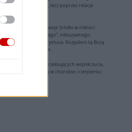
ie nie przez izolację, lecz poprzez relacje
kiej, która znajduje swoje źródło w miłości
rskiego, „samarytańskiego”, inkluzywnego,
w wierze w Jezusa Chrystusa. Rozpaleni tą Bożą
 starszym i uciśnionym.
kich cierpiących, potrzebujących współczucia,
e za tych, którzy żyją w chorobie i cierpieniu: