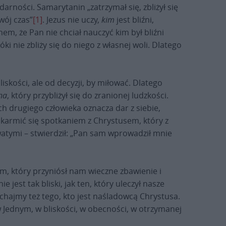
arności. Samarytanin „zatrzymał się, zbliżył się
wój czas”
[1]
. Jezus nie uczy,
kim
jest bliźni,
m, że Pan nie chciał nauczyć kim był bliźni
ki nie zbliży się do niego z własnej woli. Dlatego
liskości, ale od decyzji, by miłować. Dlatego
na
, który przybliżył się do zranionej ludzkości.
ach drugiego człowieka oznacza dar z siebie,
i karmić się spotkaniem z Chrystusem, który z
watymi – stwierdził: „Pan sam wprowadził mnie
m, który przyniósł nam wieczne zbawienie i
st tak bliski, jak ten, który uleczył nasze
Kochajmy też tego, kto jest naśladowcą Chrystusa.
w Jednym, w bliskości, w obecności, w otrzymanej