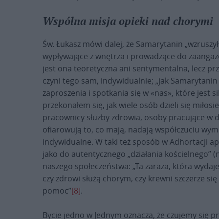
Wspólna misja opieki nad chorymi
Św. Łukasz mówi dalej, że Samarytanin „wzruszył 
wypływające z wnętrza i prowadzące do zaangażow
jest ona teoretyczna ani sentymentalna, lecz p
czyni tego sam, indywidualnie; „jak Samarytani
zaproszenia i spotkania się w «nas», które jest 
przekonałem się, jak wiele osób dzieli się miłos
pracownicy służby zdrowia, osoby pracujące w du
ofiarowują to, co mają, nadają współczuciu wymia
indywidualne. W taki też sposób w Adhortacji ap
jako do autentycznego „działania kościelnego” 
naszego społeczeństwa: „Ta zaraza, która wydaje
czy zdrowi służą chorym, czy krewni szczerze się
pomoc”
[8]
.
Bycie jedno w Jednym oznacza, że czujemy się 