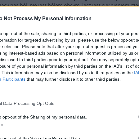
ający nas ból, nie jest bólem obcym, lecz jest cierpieniem cz
 W tym sensie utożsamia się ono z cierpieniem Chrystusa i –
o Not Process My Personal Information
ela o jedność wszystkich
[10]
.
to opt-out of the sale, sharing to third parties, or processing of your per
 aby spotkać się z nami samymi i z bratem
formation for targeted advertising by us, please use the below opt-out s
r selection. Please note that after your opt-out request is processed y
na, Boga swego, całym swoim sercem, całą swoją duszą, ca
eing interest-based ads based on personal information utilized by us or
dostrzec prymat miłości Boga i jej bezpośredni wpływ na sp
disclosed to third parties prior to your opt-out. You may separately opt-
 bliźniego jest namacalnym dowodem autentyczności miłości 
losure of your personal information by third parties on the IAB’s list of
. This information may also be disclosed by us to third parties on the
IA
 Bóg trwa w nas i miłość ku Niemu jest w nas doskonała. (…) B
Participants
that may further disclose it to other third parties.
iaż przedmiot tej miłości jest odmienny: Bóg, bliźni i my sa
2]
. Prymat miłości Boga oznacza, że działania człowieka ni
iłości, która wykracza poza normy obrzędowe i przekłada się
l Data Processing Opt Outs
o opt-out of the Sharing of my personal data.
 oznacza miłość siebie samego. Zakłada ona odejście od 
In
cesu, kariery, pozycji lub pochodzenia
[14]
i odnajdywanie n
ludzka, ze względu na swoją naturę duchową, realizuje się w 
o opt-out of the Sale of my Personal Data.