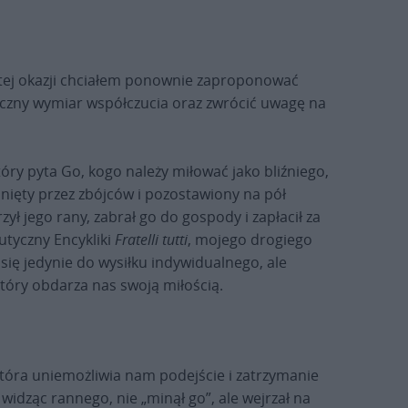
 tej okazji chciałem ponownie zaproponować
eczny wymiar współczucia oraz zwrócić uwagę na
óry pyta Go, kogo należy miłować jako bliźniego,
dnięty przez zbójców i pozostawiony na pół
zył jego rany, zabrał go do gospody i zapłacił za
tyczny Encykliki
Fratelli tutti
, mojego drogiego
się jedynie do wysiłku indywidualnego, ale
 który obdarza nas swoją miłością.
która uniemożliwia nam podejście i zatrzymanie
widząc rannego, nie „minął go”, ale wejrzał na