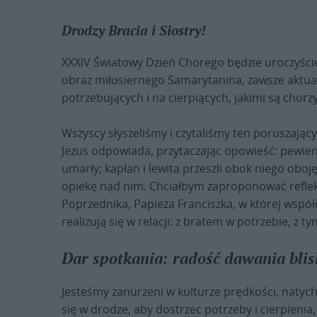
Drodzy Bracia i Siostry!
XXXIV Światowy Dzień Chorego będzie uroczyście
obraz miłosiernego Samarytanina, zawsze aktual
potrzebujących i na cierpiących, jakimi są chorzy
Wszyscy słyszeliśmy i czytaliśmy ten poruszający
Jezus odpowiada, przytaczając opowieść: pewien 
umarły; kapłan i lewita przeszli obok niego oboję
opiekę nad nim. Chciałbym zaproponować reflek
Poprzednika, Papieża Franciszka, w której współ
realizują się w relacji: z bratem w potrzebie, z t
Dar spotkania: radość dawania blisk
Jesteśmy zanurzeni w kulturze prędkości, natych
się w drodze, aby dostrzec potrzeby i cierpienia