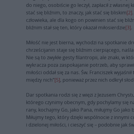
do niego, osobiście go leczył, zapłacił z własnej
stać się bliźnim, to znaczy, jak stać się bliskim
[2]
człowieka, ale dla kogo on powinien stać się bliźn
bliźnim stał się ten, który okazał miłosierdzie
[3]
.
Miłość nie jest bierna, wychodzi na spotkanie dru
chrześcijanin staje się bliźnim cierpiącego, na
Nie są to zwykłe gesty filantropii, ale znaki, w 
wykracza poza zaspokajanie potrzeb, aby sprawić
miłości oddał się za nas. Św. Franciszek wyjaśn
między nich”
[5]
, ponieważ przez nich odkrył sło
Dar spotkania rodzi się z więzi z Jezusem Chry
którego czynimy obecnym, gdy pochylamy się nad 
rany, kochajmy Go, jako Pana, miłujmy Go jako bl
Miłujmy tego, który dzięki wspólnocie z innymi c
i dzielonej miłości, i cieszyć się – podobnie jak 