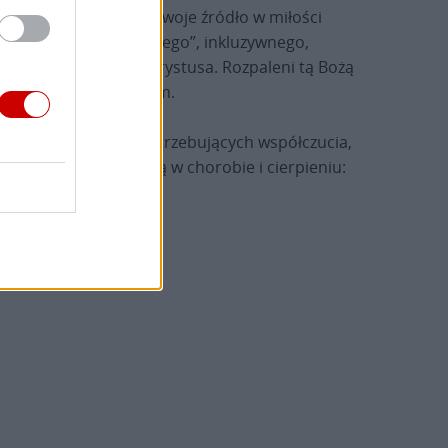
kiej, która znajduje swoje źródło w miłości
rskiego, „samarytańskiego”, inkluzywnego,
w wierze w Jezusa Chrystusa. Rozpaleni tą Bożą
 starszym i uciśnionym.
kich cierpiących, potrzebujących współczucia,
e za tych, którzy żyją w chorobie i cierpieniu: