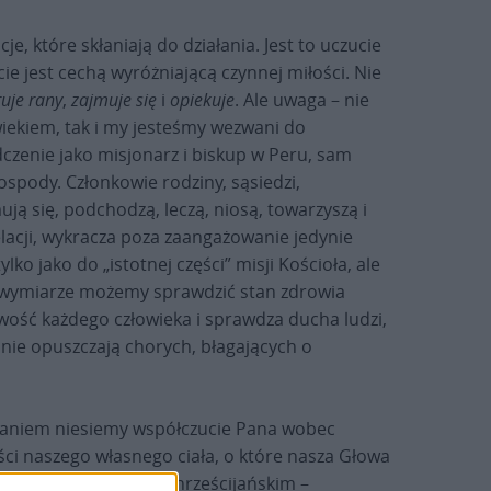
, które skłaniają do działania. Jest to uczucie
e jest cechą wyróżniającą czynnej miłości. Nie
uje rany
,
zajmuje się
i
opiekuje
. Ale uwaga – nie
wiekiem, tak i my jesteśmy wezwani do
czenie jako misjonarz i biskup w Peru, sam
ospody. Członkowie rodziny, sąsiedzi,
ją się, podchodzą, leczą, niosą, towarzyszą i
elacji, wykracza poza zaangażowanie jedynie
ko jako do „istotnej części” misji Kościoła, ale
ym wymiarze możemy sprawdzić stan zdrowia
iwość każdego człowieka i sprawdza ducha ludzi,
e nie opuszczają chorych, błagających o
ołaniem niesiemy współczucie Pana wobec
ęści naszego własnego ciała, o które nasza Głowa
 ofiarowane w duchu chrześcijańskim –