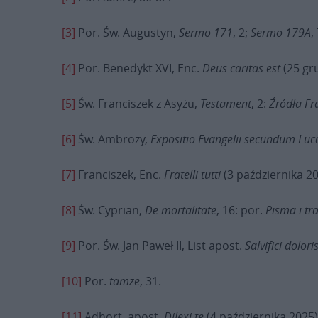
[3]
Por. Św. Augustyn,
Sermo
171
, 2;
Sermo
179A
,
[4]
Por. Benedykt XVI, Enc.
Deus caritas est
(25 gru
[5]
Św. Franciszek z Asyżu,
Testament
, 2:
Źródła Fr
[6]
Św. Ambroży,
Expositio Evangelii secundum Lu
[7]
Franciszek, Enc.
Fratelli tutti
(3 października 20
[8]
Św. Cyprian,
De mortalitate
, 16: por.
Pisma i tr
[9]
Por. Św. Jan Paweł II, List apost.
Salvifici dolori
[10]
Por.
tamże
, 31.
[11]
Adhort. apost.
Dilexi te
(4 października 2025)