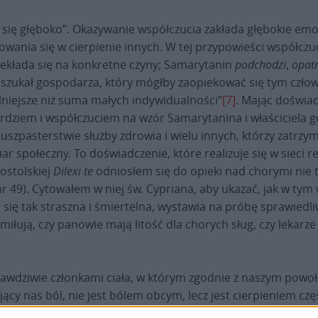
się głęboko”. Okazywanie współczucia zakłada głębokie emocje
ania się w cierpienie innych. W tej przypowieści współczuci
rzekłada się na konkretne czyny; Samarytanin
podchodzi
,
opatr
n szukał gospodarza, który mógłby zaopiekować się tym czło
silniejsze niż suma małych indywidualności”
[7]
. Mając doświad
ierdziem i współczuciem na wzór Samarytanina i właściciela g
szpasterstwie służby zdrowia i wielu innych, którzy zatrzymu
r społeczny. To doświadczenie, które realizuje się w sieci r
ostolskiej
Dilexi te
odniosłem się do opieki nad chorymi nie tyl
(nr 49). Cytowałem w niej św. Cypriana, aby ukazać, jak w t
 się tak straszna i śmiertelna, wystawia na próbę sprawiedl
 miłują, czy panowie mają litość dla chorych sług, czy lekarz
prawdziwie członkami ciała, w którym zgodnie z naszym pow
ający nas ból, nie jest bólem obcym, lecz jest cierpieniem cz
 W tym sensie utożsamia się ono z cierpieniem Chrystusa i –