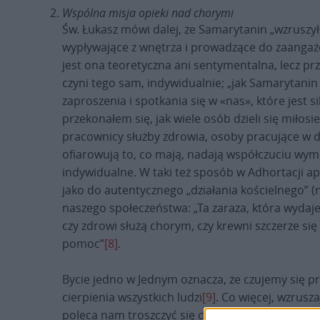
Wspólna misja opieki nad chorymi
Św. Łukasz mówi dalej, że Samarytanin „wzruszył 
wypływające z wnętrza i prowadzące do zaangażow
jest ona teoretyczna ani sentymentalna, lecz p
czyni tego sam, indywidualnie; „jak Samarytani
zaproszenia i spotkania się w «nas», które jest 
przekonałem się, jak wiele osób dzieli się miłos
pracownicy służby zdrowia, osoby pracujące w du
ofiarowują to, co mają, nadają współczuciu wymia
indywidualne. W taki też sposób w Adhortacji ap
jako do autentycznego „działania kościelnego” 
naszego społeczeństwa: „Ta zaraza, która wydaje
czy zdrowi służą chorym, czy krewni szczerze się
pomoc”
[8]
.
Bycie jedno w Jednym oznacza, że czujemy się 
cierpienia wszystkich ludzi
[9]
. Co więcej, wzrusz
poleca nam troszczyć się dla dobra wszystkich.