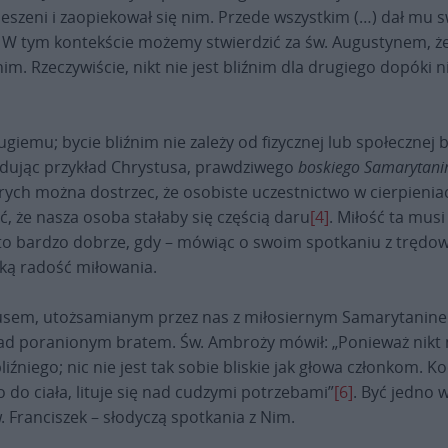
 kieszeni i zaopiekował się nim. Przede wszystkim (…) dał mu s
. W tym kontekście możemy stwierdzić za św. Augustynem, że 
im. Rzeczywiście, nikt nie jest bliźnim dla drugiego dopóki ni
giemu; bycie bliźnim nie zależy od fizycznej lub społecznej b
śladując przykład Chrystusa, prawdziwego
boskiego Samarytani
których można dostrzec, że osobiste uczestnictwo w cierpieni
, że nasza osoba stałaby się częścią daru
[4]
. Miłość ta mus
ił to bardzo dobrze, gdy – mówiąc o swoim spotkaniu z trędo
dką radość miłowania.
stusem, utożsamianym przez nas z miłosiernym Samarytanine
poranionym bratem. Św. Ambroży mówił: „Ponieważ nikt nie je
iźniego; nic nie jest tak sobie bliskie jak głowa członkom. 
o do ciała, lituje się nad cudzymi potrzebami”
[6]
. Być jedno 
św. Franciszek – słodyczą spotkania z Nim.