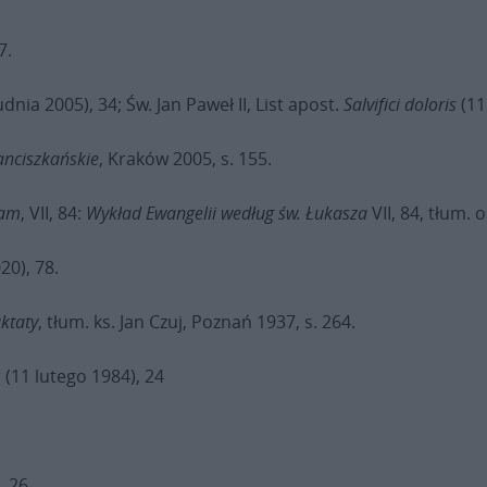
 7.
dnia 2005), 34; Św. Jan Paweł II, List apost.
Salvifici doloris
(11
anciszkańskie
, Kraków 2005, s. 155.
cam
, VII, 84:
Wykład Ewangelii według św. Łukasza
VII, 84, tłum. 
20), 78.
aktaty
, tłum. ks. Jan Czuj, Poznań 1937, s. 264.
s
(11 lutego 1984), 24
, 26.