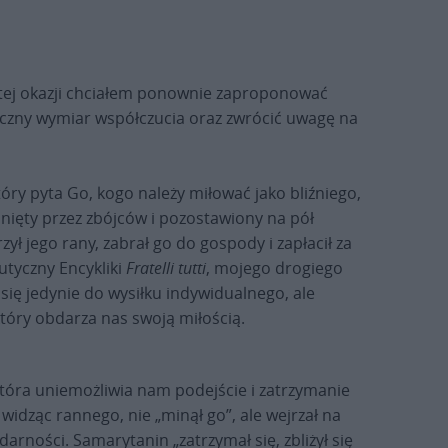
 tej okazji chciałem ponownie zaproponować
eczny wymiar współczucia oraz zwrócić uwagę na
óry pyta Go, kogo należy miłować jako bliźniego,
dnięty przez zbójców i pozostawiony na pół
zył jego rany, zabrał go do gospody i zapłacił za
tyczny Encykliki
Fratelli tutti
, mojego drogiego
się jedynie do wysiłku indywidualnego, ale
 który obdarza nas swoją miłością.
która uniemożliwia nam podejście i zatrzymanie
widząc rannego, nie „minął go”, ale wejrzał na
arności. Samarytanin „zatrzymał się, zbliżył się