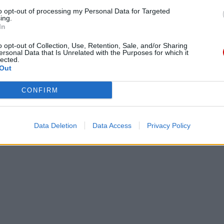
 na rany człowieka jest życie ugruntowane na miłości braters
to opt-out of processing my Personal Data for Targeted
ing.
ijańskim stylu życia nigdy nie zabrakło tego wymiaru brate
In
 swoje najgłębsze korzenie ma w naszej jedności z Bogiem, 
ię wszystkim cierpiącym, zwłaszcza naszym braciom chorym,
o opt-out of Collection, Use, Retention, Sale, and/or Sharing
ersonal Data that Is Unrelated with the Purposes for which it
lected.
Out
Panny, Uzdrowienia Chorych; prośmy o Jej pomoc dla wszyst
wiennictwo tą starożytną modlitwą, którą odmawiano w rodzini
CONFIRM
Data Deletion
Data Access
Privacy Policy