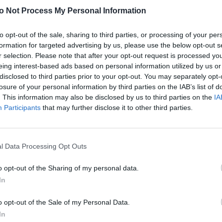
ela o jedność wszystkich
[10]
.
o Not Process My Personal Information
ę z nami samymi i z bratem
to opt-out of the sale, sharing to third parties, or processing of your per
na, Boga swego, całym swoim sercem, całą swoją duszą, ca
formation for targeted advertising by us, please use the below opt-out s
dostrzec prymat miłości Boga i jej bezpośredni wpływ na sp
r selection. Please note that after your opt-out request is processed y
eing interest-based ads based on personal information utilized by us or
 bliźniego jest namacalnym dowodem autentyczności miłości 
disclosed to third parties prior to your opt-out. You may separately opt-
 Bóg trwa w nas i miłość ku Niemu jest w nas doskonała. (…) B
losure of your personal information by third parties on the IAB’s list of
iaż przedmiot tej miłości jest odmienny: Bóg, bliźni i my sa
. This information may also be disclosed by us to third parties on the
IA
2]
. Prymat miłości Boga oznacza, że działania człowieka ni
Participants
that may further disclose it to other third parties.
iłości, która wykracza poza normy obrzędowe i przekłada się
l Data Processing Opt Outs
 oznacza miłość siebie samego. Zakłada ona odejście od 
cesu, kariery, pozycji lub pochodzenia
[14]
i odnajdywanie n
o opt-out of the Sharing of my personal data.
ludzka, ze względu na swoją naturę duchową, realizuje się w 
In
rzewa jej tożsamość osobista. Człowiek dowartościowuje sieb
o opt-out of the Sale of my Personal Data.
In