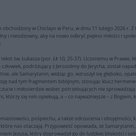
 obchodzony w Chiclayo w Peru, w dniu 11 lutego 2026 r. Z
ny i nieodzowny, aby na nowo odkryć piękno miłości i społ
.
 tekst św. Łukasza (por.
Łk
10, 25-37). Uczonemu w Prawie, kt
człowiek, podróżujący z Jerozolimy do Jerycha, został napa
tnie, ale Samarytanin, widząc go, wzruszył się głęboko, opatr
sję nad tym fragmentem biblijnym, stosując klucz hermeneu
czucie i miłosierdzie wobec potrzebujących nie sprowadzają 
ymi, którzy się nim opiekują, a – co najważniejsze – z Bogiem,
i
miastowości, pośpiechu, a także odrzucenia i obojętności, 
, które nas otaczają. Przypowieść opowiada, że Samarytanin, 
m Jezusa, który doprowadził go do ludzkiej bliskości i solid