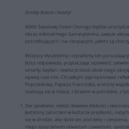
Drodzy Bracia i Siostry!
XXXIV Światowy Dzień Chorego będzie uroczyście
obraz miłosiernego Samarytanina, zawsze aktual
potrzebujących i na cierpiących, jakimi są chorzy
Wszyscy słyszeliśmy i czytaliśmy ten poruszający
Jezus odpowiada, przytaczając opowieść: pewien 
umarły; kapłan i lewita przeszli obok niego oboję
opiekę nad nim. Chciałbym zaproponować reflek
Poprzednika, Papieża Franciszka, w której współ
realizują się w relacji: z bratem w potrzebie, z t
Dar spotkania: radość dawania bliskości i obecnośc
Jesteśmy zanurzeni w kulturze prędkości, natych
się w drodze, aby dostrzec potrzeby i cierpienia
niego spojrzeniem otwartym i uważnym, spojrzenie