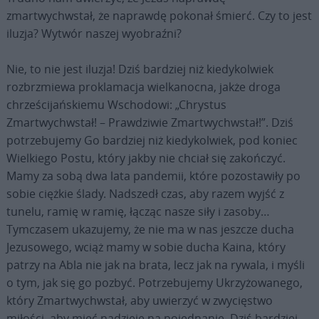
zmartwychwstał, że naprawdę pokonał śmierć. Czy to jest
iluzja? Wytwór naszej wyobraźni?
Nie, to nie jest iluzja! Dziś bardziej niż kiedykolwiek
rozbrzmiewa proklamacja wielkanocna, jakże droga
chrześcijańskiemu Wschodowi: „Chrystus
Zmartwychwstał! – Prawdziwie Zmartwychwstał!”. Dziś
potrzebujemy Go bardziej niż kiedykolwiek, pod koniec
Wielkiego Postu, który jakby nie chciał się zakończyć.
Mamy za sobą dwa lata pandemii, które pozostawiły po
sobie ciężkie ślady. Nadszedł czas, aby razem wyjść z
tunelu, ramię w ramię, łącząc nasze siły i zasoby…
Tymczasem ukazujemy, że nie ma w nas jeszcze ducha
Jezusowego, wciąż mamy w sobie ducha Kaina, który
patrzy na Abla nie jak na brata, lecz jak na rywala, i myśli
o tym, jak się go pozbyć. Potrzebujemy Ukrzyżowanego,
który Zmartwychwstał, aby uwierzyć w zwycięstwo
miłości, aby mieć nadzieję na pojednanie. Dziś bardziej