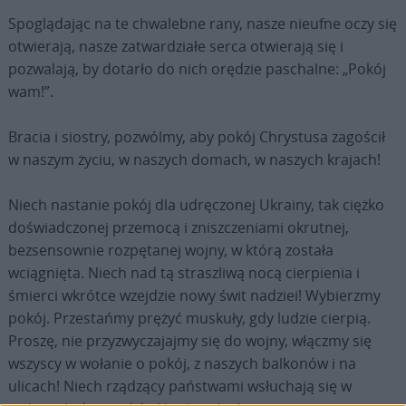
Spoglądając na te chwalebne rany, nasze nieufne oczy się
otwierają, nasze zatwardziałe serca otwierają się i
pozwalają, by dotarło do nich orędzie paschalne: „Pokój
wam!”.
Bracia i siostry, pozwólmy, aby pokój Chrystusa zagościł
w naszym życiu, w naszych domach, w naszych krajach!
Niech nastanie pokój dla udręczonej Ukrainy, tak ciężko
doświadczonej przemocą i zniszczeniami okrutnej,
bezsensownie rozpętanej wojny, w którą została
wciągnięta. Niech nad tą straszliwą nocą cierpienia i
śmierci wkrótce wzejdzie nowy świt nadziei! Wybierzmy
pokój. Przestańmy prężyć muskuły, gdy ludzie cierpią.
Proszę, nie przyzwyczajajmy się do wojny, włączmy się
wszyscy w wołanie o pokój, z naszych balkonów i na
ulicach! Niech rządzący państwami wsłuchają się w