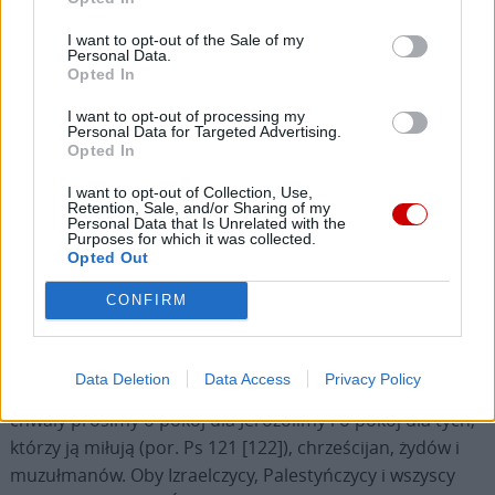
Pośród bólu wojny są też znaki otuchy, takie jak otwarte
drzwi domów, jakże wielu rodzin i wspólnot w całej
I want to opt-out of the Sale of my
Personal Data.
Europie, które przyjmują migrantów i uchodźców. Oby te
Opted In
liczne akty miłosierdzia stały się błogosławieństwem dla
naszych społeczeństw, niekiedy niszczonych przez wiele
I want to opt-out of processing my
Personal Data for Targeted Advertising.
egoizmu i indywidualizmu, i przyczyniły się do uczynienia
Opted In
ich gościnnymi dla wszystkich.
I want to opt-out of Collection, Use,
Retention, Sale, and/or Sharing of my
Personal Data that Is Unrelated with the
Niech konflikt w Europie sprawi, abyśmy bardziej
Purposes for which it was collected.
przejmowali się także innymi sytuacjami napięcia,
Opted Out
cierpienia i bólu, które dotykają zbyt wielu regionów
CONFIRM
świata, a o których nie możemy i nie chcemy zapomnieć.
Oby na Bliskim Wschodzie, rozdartym przez lata
Data Deletion
Data Access
Privacy Policy
podziałów i konfliktów, zapanował pokój. W tym dniu
chwały prosimy o pokój dla Jerozolimy i o pokój dla tych,
którzy ją miłują (por. Ps 121 [122]), chrześcijan, żydów i
muzułmanów. Oby Izraelczycy, Palestyńczycy i wszyscy