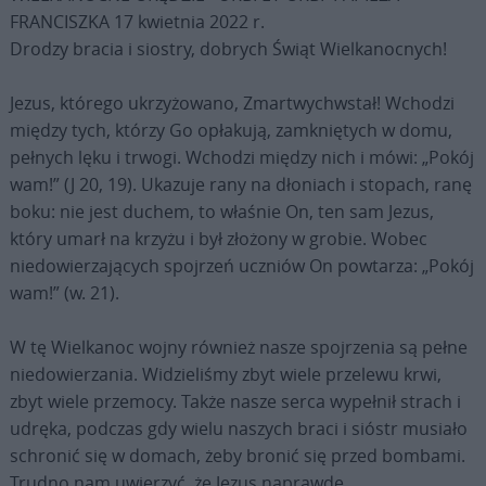
FRANCISZKA 17 kwietnia 2022 r.
Drodzy bracia i siostry, dobrych Świąt Wielkanocnych!
Jezus, którego ukrzyżowano, Zmartwychwstał! Wchodzi
między tych, którzy Go opłakują, zamkniętych w domu,
pełnych lęku i trwogi. Wchodzi między nich i mówi: „Pokój
wam!” (J 20, 19). Ukazuje rany na dłoniach i stopach, ranę
boku: nie jest duchem, to właśnie On, ten sam Jezus,
który umarł na krzyżu i był złożony w grobie. Wobec
niedowierzających spojrzeń uczniów On powtarza: „Pokój
wam!” (w. 21).
W tę Wielkanoc wojny również nasze spojrzenia są pełne
niedowierzania. Widzieliśmy zbyt wiele przelewu krwi,
zbyt wiele przemocy. Także nasze serca wypełnił strach i
udręka, podczas gdy wielu naszych braci i sióstr musiało
schronić się w domach, żeby bronić się przed bombami.
Trudno nam uwierzyć, że Jezus naprawdę