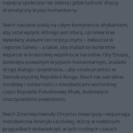
napięcia społeczne nie słabną i gdzie ludność dręczy
dramatyczny kryzys humanitarny.
Niech nastanie pokój na całym kontynencie afrykańskim,
aby ustał wyzysk, którego jest ofiarą, i przelew krwi
wywołany atakami terrorystycznymi – zwłaszcza w
regionie Sahelu – a także, aby znalazł on konkretne
wsparcie w braterskiej wspólnocie narodów. Oby Etiopia,
dotknięta poważnym kryzysem humanitarnym, znalazła
drogę dialogu i pojednania, i aby ustała przemoc w
Demokratycznej Republice Konga. Niech nie zabraknie
modlitwy i solidarności z mieszkańcami wschodniej
części Republiki Południowej Afryki, dotkniętych
niszczycielskimi powodziami.
Niech Zmartwychwstały Chrystus towarzyszy i wspomaga
mieszkańców Ameryki Łacińskiej, którzy w niektórych
przypadkach doświadczyli, w tych trudnych czasach