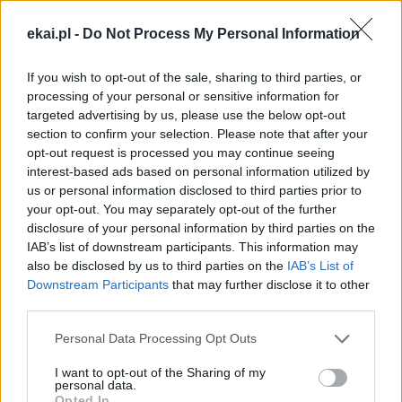
wołanie ludu o pokój. Niech wsłuchają się w to
niepokojące pytanie postawione przez naukowców
ekai.pl -
Do Not Process My Personal Information
prawie siedemdziesiąt lat temu: „Czy mamy pogodzić się
z kresem ludzkości, czy też ludzkość powinna wyrzec się
If you wish to opt-out of the sale, sharing to third parties, or
wojny?” (Manifest Russella-Einsteina, 9 lipca 1955 r.).
processing of your personal or sensitive information for
targeted advertising by us, please use the below opt-out
section to confirm your selection. Please note that after your
W moim sercu noszę wszystkie liczne ukraińskie ofiary,
opt-out request is processed you may continue seeing
miliony uchodźców i przesiedleńców wewnętrznych,
interest-based ads based on personal information utilized by
rozdzielone rodziny, osoby starsze pozostawione samym
us or personal information disclosed to third parties prior to
sobie, zgładzone ludzkie istnienia i miasta zrównane z
your opt-out. You may separately opt-out of the further
ziemią. Mam w oczach spojrzenie dzieci osieroconych i
disclosure of your personal information by third parties on the
IAB’s list of downstream participants. This information may
uciekających przed wojną. Patrząc na nie, nie możemy
also be disclosed by us to third parties on the
IAB’s List of
nie słyszeć ich krzyku bólu, podobnie jak krzyku wielu
Downstream Participants
that may further disclose it to other
innych dzieci, które cierpią na całym świecie: umierają z
third parties.
głodu lub braku leczenia, dzieci będących ofiarami
nadużyć i przemocy, a także tych, którym odmówiono
Personal Data Processing Opt Outs
prawa do narodzin.
I want to opt-out of the Sharing of my
personal data.
Opted In