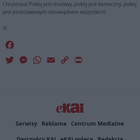
Chrystusa! Pokój jest możliwy, pokój jest konieczny, pokój
jest podstawowym obowiązkiem wszystkich!
st
Facebook
Twitter
Messenger
WhatsApp
Email
Copy
Print
Link
Serwisy
Reklama
Centrum Medialne
Darczyńcy KAI
eKAI poleca
Redakcja