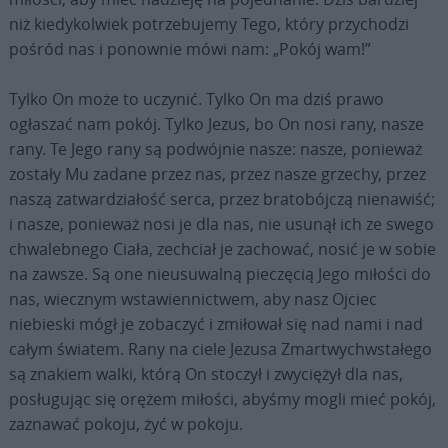
niż kiedykolwiek potrzebujemy Tego, który przychodzi
pośród nas i ponownie mówi nam: „Pokój wam!”
Tylko On może to uczynić. Tylko On ma dziś prawo
ogłaszać nam pokój. Tylko Jezus, bo On nosi rany, nasze
rany. Te Jego rany są podwójnie nasze: nasze, ponieważ
zostały Mu zadane przez nas, przez nasze grzechy, przez
naszą zatwardziałość serca, przez bratobójczą nienawiść;
i nasze, ponieważ nosi je dla nas, nie usunął ich ze swego
chwalebnego Ciała, zechciał je zachować, nosić je w sobie
na zawsze. Są one nieusuwalną pieczęcią Jego miłości do
nas, wiecznym wstawiennictwem, aby nasz Ojciec
niebieski mógł je zobaczyć i zmiłował się nad nami i nad
całym światem. Rany na ciele Jezusa Zmartwychwstałego
są znakiem walki, którą On stoczył i zwyciężył dla nas,
posługując się orężem miłości, abyśmy mogli mieć pokój,
zaznawać pokoju, żyć w pokoju.