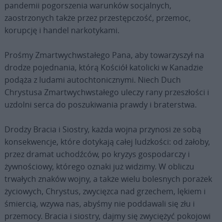
pandemii pogorszenia warunków socjalnych,
zaostrzonych także przez przestępczość, przemoc,
korupcję i handel narkotykami.
Prośmy Zmartwychwstałego Pana, aby towarzyszył na
drodze pojednania, którą Kościół katolicki w Kanadzie
podąża z ludami autochtonicznymi. Niech Duch
Chrystusa Zmartwychwstałego uleczy rany przeszłości i
uzdolni serca do poszukiwania prawdy i braterstwa.
Drodzy Bracia i Siostry, każda wojna przynosi ze sobą
konsekwencje, które dotykają całej ludzkości: od żałoby,
przez dramat uchodźców, po kryzys gospodarczy i
żywnościowy, którego oznaki już widzimy. W obliczu
trwałych znaków wojny, a także wielu bolesnych porażek
życiowych, Chrystus, zwycięzca nad grzechem, lękiem i
śmiercią, wzywa nas, abyśmy nie poddawali się złu i
przemocy. Bracia i siostry, dajmy się zwyciężyć pokojowi